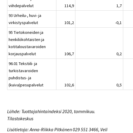
viihdepalvelut
114,9
1,7
93 Urheilu-, huvi- ja
virkistyspalvelut
101,2
-0,1
95 Tietokoneiden ja
henkilökohtaisten ja
kotitaloustavaroiden
korjauspalvelut
106,7
0,2
96.01 Tekstiili- ja
turkistavaroiden
puhdistus- ja
(kuiva)pesupalvelut
102,6
0,5
Lähde: Tuottajahintaindeksi 2020, tammikuu.
Tilastokeskus
Lisätietoja: Anna-Riikka Pitkänen 029 551 3466, Veli