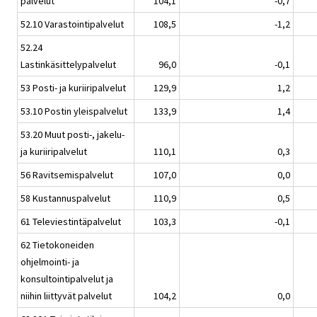
palvelut
104,1
-0,7
52.10 Varastointipalvelut
108,5
-1,2
52.24
Lastinkäsittelypalvelut
96,0
-0,1
53 Posti- ja kuriiripalvelut
129,9
1,2
53.10 Postin yleispalvelut
133,9
1,4
53.20 Muut posti-, jakelu-
ja kuriiripalvelut
110,1
0,3
56 Ravitsemispalvelut
107,0
0,0
58 Kustannuspalvelut
110,9
0,5
61 Televiestintäpalvelut
103,3
-0,1
62 Tietokoneiden
ohjelmointi- ja
konsultointipalvelut ja
niihin liittyvät palvelut
104,2
0,0