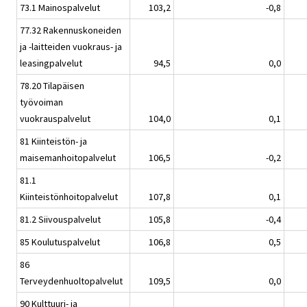
73.1 Mainospalvelut
103,2
-0,8
77.32 Rakennuskoneiden
ja -laitteiden vuokraus- ja
leasingpalvelut
94,5
0,0
78.20 Tilapäisen
työvoiman
vuokrauspalvelut
104,0
0,1
81 Kiinteistön- ja
maisemanhoitopalvelut
106,5
-0,2
81.1
Kiinteistönhoitopalvelut
107,8
0,1
81.2 Siivouspalvelut
105,8
-0,4
85 Koulutuspalvelut
106,8
0,5
86
Terveydenhuoltopalvelut
109,5
0,0
90 Kulttuuri- ja