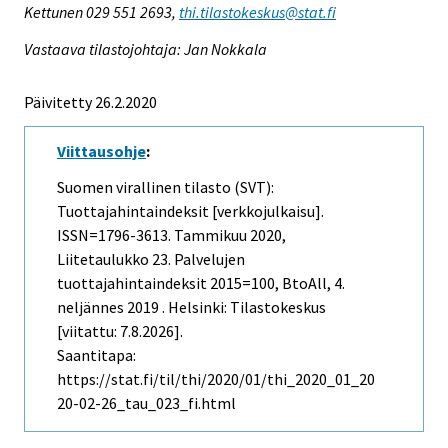
Kettunen 029 551 2693,
thi.tilastokeskus@stat.fi
Vastaava tilastojohtaja: Jan Nokkala
Päivitetty 26.2.2020
Viittausohje
:
Suomen virallinen tilasto (SVT):
Tuottajahintaindeksit [verkkojulkaisu].
ISSN=1796-3613.
Tammikuu
2020,
Liitetaulukko 23. Palvelujen
tuottajahintaindeksit 2015=100, BtoAll, 4.
neljännes 2019 . Helsinki: Tilastokeskus
[viitattu: 7.8.2026].
Saantitapa:
https://stat.fi/til/thi/2020/01/thi_2020_01_20
20-02-26_tau_023_fi.html