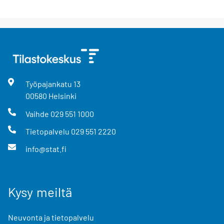
Työpajankatu
13
00580
Helsinki
Vaihde
029 551 1000
Tietopalvelu
029 551 2220
info@stat.fi
Kysy meiltä
Neuvonta ja tietopalvelu