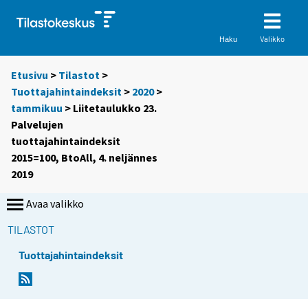
Valikko
Haku
Etusivu
>
Tilastot
>
Tuottajahintaindeksit
>
2020
>
tammikuu
> Liitetaulukko 23.
Palvelujen
tuottajahintaindeksit
2015=100, BtoAll, 4. neljännes
2019
Avaa valikko
TILASTOT
Tuottajahintaindeksit