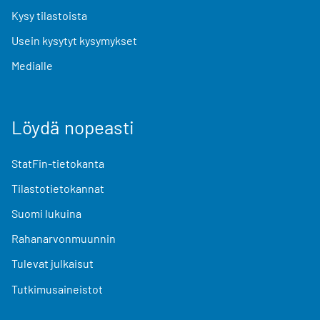
Kysy tilastoista
Usein kysytyt kysymykset
Medialle
Löydä nopeasti
StatFin-tietokanta
Tilastotietokannat
Suomi lukuina
Rahanarvonmuunnin
Tulevat julkaisut
Tutkimusaineistot