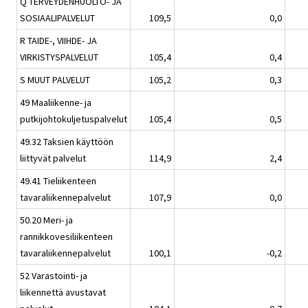
Q TERVEYDENHUOLTO- JA
SOSIAALIPALVELUT
109,5
0,0
R TAIDE-, VIIHDE- JA
VIRKISTYSPALVELUT
105,4
0,4
S MUUT PALVELUT
105,2
0,3
49 Maaliikenne- ja
putkijohtokuljetuspalvelut
105,4
0,5
49.32 Taksien käyttöön
liittyvät palvelut
114,9
2,4
49.41 Tieliikenteen
tavaraliikennepalvelut
107,9
0,0
50.20 Meri- ja
rannikkovesiliikenteen
tavaraliikennepalvelut
100,1
-0,2
52 Varastointi- ja
liikennettä avustavat