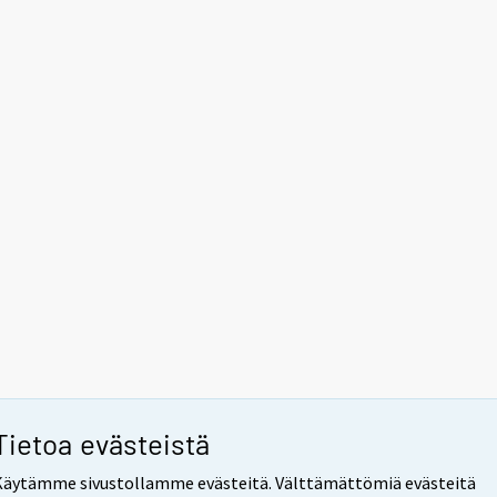
Tietoa evästeistä
Käytämme sivustollamme evästeitä. Välttämättömiä evästeitä