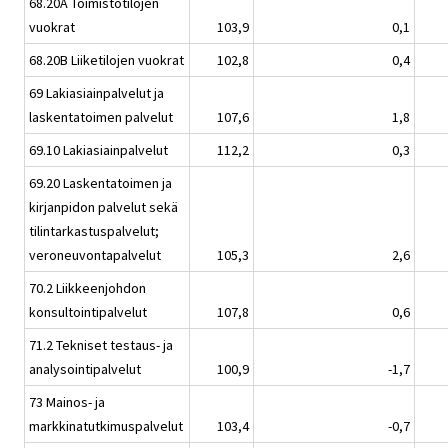
68.20A Toimistotilojen
vuokrat
103,9
0,1
68.20B Liiketilojen vuokrat
102,8
0,4
69 Lakiasiainpalvelut ja
laskentatoimen palvelut
107,6
1,8
69.10 Lakiasiainpalvelut
112,2
0,3
69.20 Laskentatoimen ja
kirjanpidon palvelut sekä
tilintarkastuspalvelut;
veroneuvontapalvelut
105,3
2,6
70.2 Liikkeenjohdon
konsultointipalvelut
107,8
0,6
71.2 Tekniset testaus- ja
analysointipalvelut
100,9
-1,7
73 Mainos- ja
markkinatutkimuspalvelut
103,4
-0,7