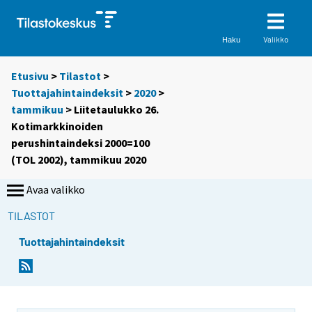
Valikko
Haku
Etusivu
>
Tilastot
>
Tuottajahintaindeksit
>
2020
>
tammikuu
> Liitetaulukko 26.
Kotimarkkinoiden
perushintaindeksi 2000=100
(TOL 2002), tammikuu 2020
Avaa valikko
TILASTOT
Tuottajahintaindeksit