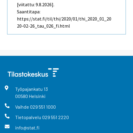
[viitattu: 9.8.2026].
Saantitapa:
https://stat.fi/til/thi/2020/01/thi_2020_01_20
20-02-26_tau_026_fi.html
Työpajankatu
13
00580
Helsinki
Vaihde
029 551 1000
Tietopalvelu
029 551 2220
info@stat.fi