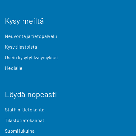
Kysy meiltä
Neuvonta ja tietopalvelu
Kysy tilastoista
Usein kysytyt kysymykset
Medialle
Löydä nopeasti
StatFin-tietokanta
Tilastotietokannat
Suomi lukuina