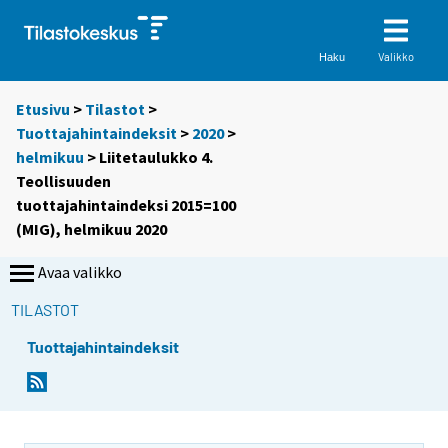
Valikko
Haku
Etusivu
>
Tilastot
>
Tuottajahintaindeksit
>
2020
>
helmikuu
> Liitetaulukko 4.
Teollisuuden
tuottajahintaindeksi 2015=100
(MIG), helmikuu 2020
Avaa valikko
TILASTOT
Tuottajahintaindeksit