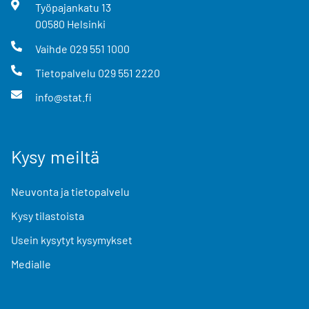
Työpajankatu
13
00580
Helsinki
Vaihde
029 551 1000
Tietopalvelu
029 551 2220
info@stat.fi
Kysy meiltä
Neuvonta ja tietopalvelu
Kysy tilastoista
Usein kysytyt kysymykset
Medialle