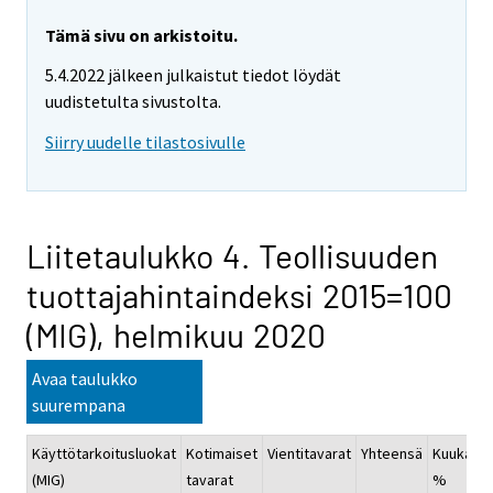
Tämä sivu on arkistoitu.
5.4.2022 jälkeen julkaistut tiedot löydät
uudistetulta sivustolta.
Siirry uudelle tilastosivulle
Liitetaulukko 4. Teollisuuden
tuottajahintaindeksi 2015=100
(MIG), helmikuu 2020
Avaa taulukko
suurempana
Käyttötarkoitusluokat
Kotimaiset
Vientitavarat
Yhteensä
Kuukausi
(MIG)
tavarat
%