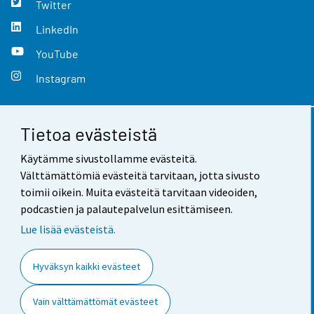
Twitter
LinkedIn
YouTube
Instagram
Tietoa evästeistä
Yhteystiedot
Käytämme sivustollamme evästeitä.
Palaute
Välttämättömiä evästeitä tarvitaan, jotta sivusto
toimii oikein. Muita evästeitä tarvitaan videoiden,
Käyttöehdot
podcastien ja palautepalvelun esittämiseen.
Tietosuoja
Lue lisää evästeistä.
Saavutettavuus
Hyväksyn kaikki evästeet
Tietoa sivustosta
Vain välttämättömät evästeet
Evästeasetukset