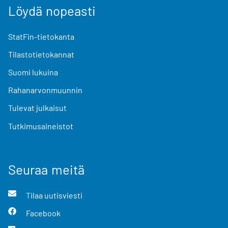
Löydä nopeasti
StatFin-tietokanta
Tilastotietokannat
Suomi lukuina
Rahanarvonmuunnin
Tulevat julkaisut
Tutkimusaineistot
Seuraa meitä
Tilaa uutisviesti
Facebook