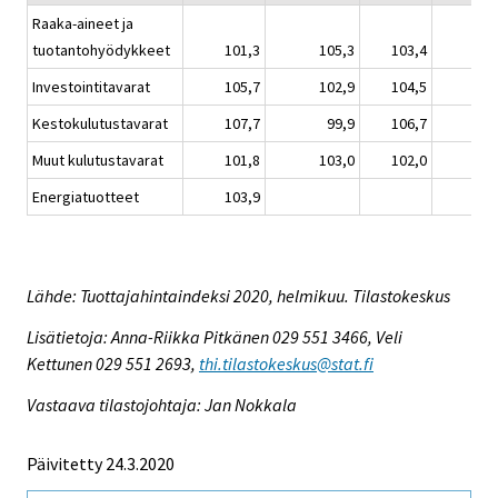
Raaka-aineet ja
tuotantohyödykkeet
101,3
105,3
103,4
Investointitavarat
105,7
102,9
104,5
Kestokulutustavarat
107,7
99,9
106,7
Muut kulutustavarat
101,8
103,0
102,0
Energiatuotteet
103,9
Lähde: Tuottajahintaindeksi 2020, helmikuu. Tilastokeskus
Lisätietoja: Anna-Riikka Pitkänen 029 551 3466, Veli
Kettunen 029 551 2693,
thi.tilastokeskus@stat.fi
Vastaava tilastojohtaja: Jan Nokkala
Päivitetty 24.3.2020