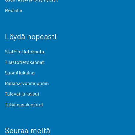
Medialle
Löydä nopeasti
StatFin-tietokanta
Tilastotietokannat
Suomi lukuina
Rahanarvonmuunnin
Tulevat julkaisut
Tutkimusaineistot
Seuraa meitä