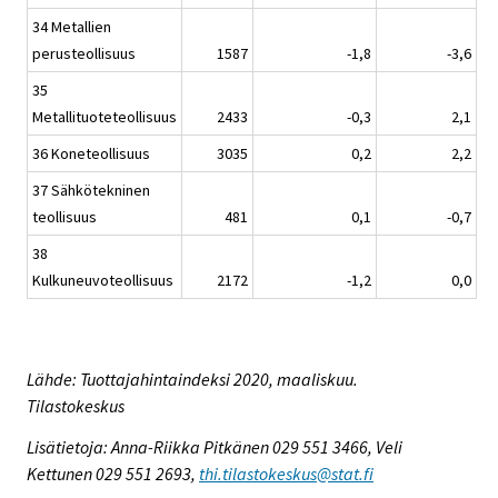
34 Metallien
perusteollisuus
1587
-1,8
-3,6
35
Metallituoteteollisuus
2433
-0,3
2,1
36 Koneteollisuus
3035
0,2
2,2
37 Sähkötekninen
teollisuus
481
0,1
-0,7
38
Kulkuneuvoteollisuus
2172
-1,2
0,0
Lähde: Tuottajahintaindeksi 2020, maaliskuu.
Tilastokeskus
Lisätietoja: Anna-Riikka Pitkänen 029 551 3466, Veli
Kettunen 029 551 2693,
thi.tilastokeskus@stat.fi