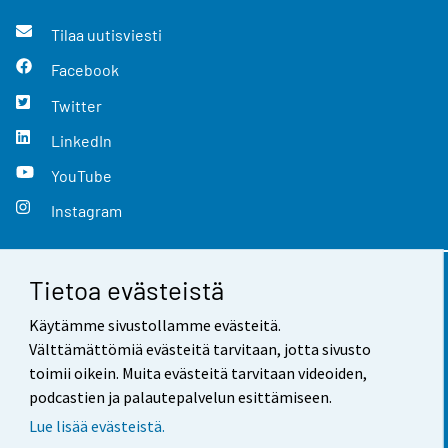
Tilaa uutisviesti
Facebook
Twitter
LinkedIn
YouTube
Instagram
Tietoa evästeistä
Yhteystiedot
Käytämme sivustollamme evästeitä.
Palaute
Välttämättömiä evästeitä tarvitaan, jotta sivusto
toimii oikein. Muita evästeitä tarvitaan videoiden,
Käyttöehdot
podcastien ja palautepalvelun esittämiseen.
Tietosuoja
Lue lisää evästeistä.