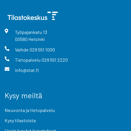
Työpajankatu
13
00580
Helsinki
Vaihde
029 551 1000
Tietopalvelu
029 551 2220
info@stat.fi
Kysy meiltä
Neuvonta ja tietopalvelu
Kysy tilastoista
Usein kysytyt kysymykset