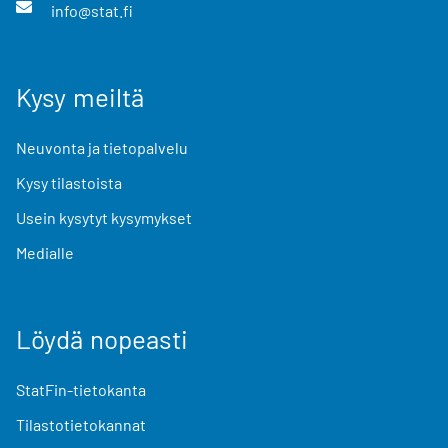
info@stat.fi
Kysy meiltä
Neuvonta ja tietopalvelu
Kysy tilastoista
Usein kysytyt kysymykset
Medialle
Löydä nopeasti
StatFin-tietokanta
Tilastotietokannat