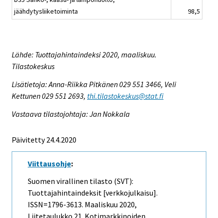
jäähdytysliiketoiminta
98,5
Lähde: Tuottajahintaindeksi 2020, maaliskuu.
Tilastokeskus
Lisätietoja: Anna-Riikka Pitkänen 029 551 3466, Veli
Kettunen 029 551 2693,
thi.tilastokeskus@stat.fi
Vastaava tilastojohtaja: Jan Nokkala
Päivitetty 24.4.2020
Viittausohje
:
Suomen virallinen tilasto (SVT):
Tuottajahintaindeksit [verkkojulkaisu].
ISSN=1796-3613.
Maaliskuu
2020,
Liitetaulukko 21. Kotimarkkinoiden