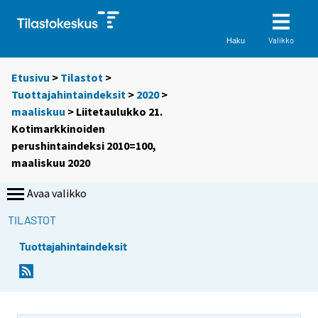
Valikko
Haku
Etusivu
>
Tilastot
>
Tuottajahintaindeksit
>
2020
>
maaliskuu
> Liitetaulukko 21.
Kotimarkkinoiden
perushintaindeksi 2010=100,
maaliskuu 2020
Avaa valikko
TILASTOT
Tuottajahintaindeksit