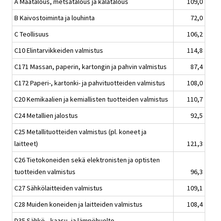
A Maatalous, metsätalous ja kalatalous
109,0
B Kaivostoiminta ja louhinta
72,0
C Teollisuus
106,2
C10 Elintarvikkeiden valmistus
114,8
C171 Massan, paperin, kartongin ja pahvin valmistus
87,4
C172 Paperi-, kartonki- ja pahvituotteiden valmistus
108,0
C20 Kemikaalien ja kemiallisten tuotteiden valmistus
110,7
C24 Metallien jalostus
92,5
C25 Metallituotteiden valmistus (pl. koneet ja
laitteet)
121,3
C26 Tietokoneiden sekä elektronisten ja optisten
tuotteiden valmistus
96,3
C27 Sähkölaitteiden valmistus
109,1
C28 Muiden koneiden ja laitteiden valmistus
108,4
D35 Sähkö-, kaasu- ja lämpöhuolto,