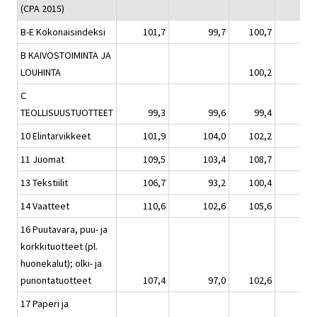
(CPA 2015)
B-E Kokonaisindeksi
101,7
99,7
100,7
B KAIVOSTOIMINTA JA
LOUHINTA
100,2
C
TEOLLISUUSTUOTTEET
99,3
99,6
99,4
10 Elintarvikkeet
101,9
104,0
102,2
11 Juomat
109,5
103,4
108,7
13 Tekstiilit
106,7
93,2
100,4
14 Vaatteet
110,6
102,6
105,6
16 Puutavara, puu- ja
korkkituotteet (pl.
huonekalut); olki- ja
punontatuotteet
107,4
97,0
102,6
17 Paperi ja