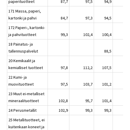
paperituotteet
87,7
97,5
94,9
171 Massa, paperi,
kartonki ja pahvi
84,7
97,3
94,5
172 Paperi-, kartonki-
ja pahvituotteet
99,3
102,4
100,4
18 Painatus- ja
tallennuspalvelut
88,5
20 Kemikaalit ja
kemialliset tuotteet
97,8
112,2
107,5
22 Kumi- ja
muovituotteet
97,5
103,7
101,2
23 Muut ei-metalliset
mineraalituotteet
102,8
95,7
101,4
24 Perusmetallit
102,9
99,3
99,3
25 Metallituotteet, ei
kuitenkaan koneet ja