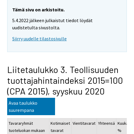
Tämä sivu on arkistoitu.
5.4.2022 jälkeen julkaistut tiedot löydät
uudistetulta sivustolta.
Siirry uudelle tilastosivulle
Liitetaulukko 3. Teollisuuden
tuottajahintaindeksi 2015=100
(CPA 2015), syyskuu 2020
Avaa taulukko
suurempana
Tavararyhmät
Kotimaiset
Vientitavarat
Yhteensä
Kuukausi
tuoteluokan mukaan
tavarat
%