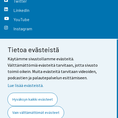
Twitter
LinkedIn
YouTube
Instagram
Tietoa evästeistä
Yhteystiedot
Käytämme sivustollamme evästeitä.
Palaute
Välttämättömiä evästeitä tarvitaan, jotta sivusto
toimii oikein. Muita evästeitä tarvitaan videoiden,
Käyttöehdot
podcastien ja palautepalvelun esittämiseen.
Tietosuoja
Lue lisää evästeistä.
Saavutettavuus
Hyväksyn kaikki evästeet
Tietoa sivustosta
Vain välttämättömät evästeet
Evästeasetukset