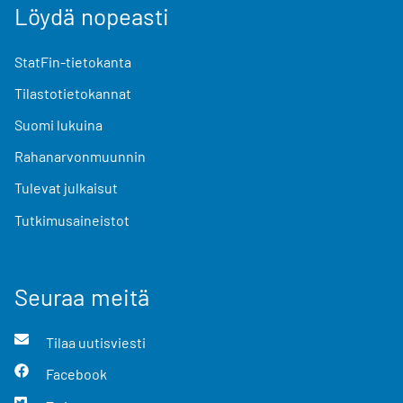
Löydä nopeasti
StatFin-tietokanta
Tilastotietokannat
Suomi lukuina
Rahanarvonmuunnin
Tulevat julkaisut
Tutkimusaineistot
Seuraa meitä
Tilaa uutisviesti
Facebook