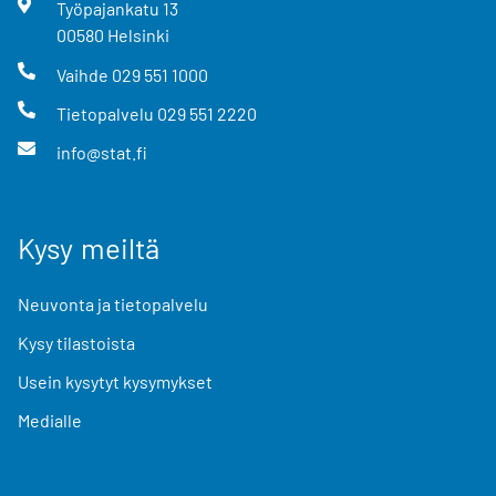
Työpajankatu
13
00580
Helsinki
Vaihde
029 551 1000
Tietopalvelu
029 551 2220
info@stat.fi
Kysy meiltä
Neuvonta ja tietopalvelu
Kysy tilastoista
Usein kysytyt kysymykset
Medialle