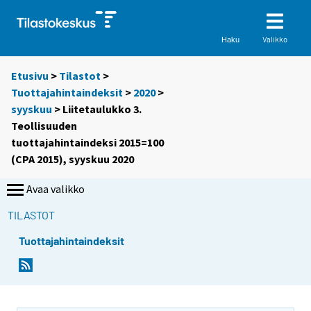
Valikko
Haku
Etusivu
>
Tilastot
>
Tuottajahintaindeksit
>
2020
>
syyskuu
> Liitetaulukko 3.
Teollisuuden
tuottajahintaindeksi 2015=100
(CPA 2015), syyskuu 2020
Avaa valikko
TILASTOT
Tuottajahintaindeksit