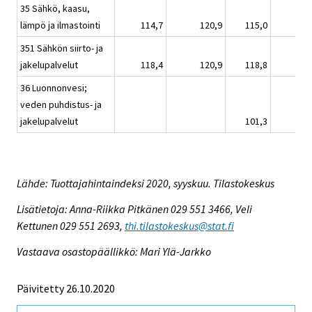
35 Sähkö, kaasu,
lämpö ja ilmastointi
114,7
120,9
115,0
351 Sähkön siirto- ja
jakelupalvelut
118,4
120,9
118,8
36 Luonnonvesi;
veden puhdistus- ja
jakelupalvelut
101,3
Lähde: Tuottajahintaindeksi 2020, syyskuu. Tilastokeskus
Lisätietoja: Anna-Riikka Pitkänen 029 551 3466, Veli
Kettunen 029 551 2693,
thi.tilastokeskus@stat.fi
Vastaava osastopäällikkö: Mari Ylä-Jarkko
Päivitetty 26.10.2020