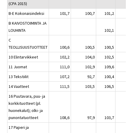
(CPA 2015)
B-E Kokonaisindeksi
101,7
100,7
101,2
B KAIVOSTOIMINTA JA
LOUHINTA
102,1
C
TEOLLISUUSTUOTTEET
100,6
100,5
100,5
10 Elintarvikkeet
102,2
104,0
102,5
11 Juomat
111,0
102,9
109,6
13 Tekstiilit
107,2
92,7
100,4
14 Vaatteet
111,5
103,5
106,5
16 Puutavara, puu- ja
korkkituotteet (pl.
huonekalut); olki- ja
punontatuotteet
108,6
97,9
103,7
17 Paperi ja