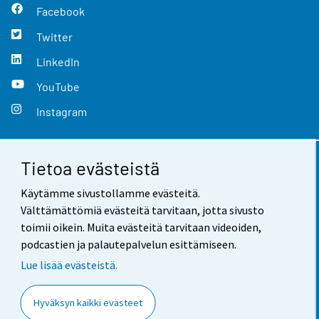
Facebook
Twitter
LinkedIn
YouTube
Instagram
Tietoa evästeistä
Yhteystiedot
Käytämme sivustollamme evästeitä.
Palaute
Välttämättömiä evästeitä tarvitaan, jotta sivusto
toimii oikein. Muita evästeitä tarvitaan videoiden,
Käyttöehdot
podcastien ja palautepalvelun esittämiseen.
Tietosuoja
Lue lisää evästeistä.
Saavutettavuus
Hyväksyn kaikki evästeet
Tietoa sivustosta