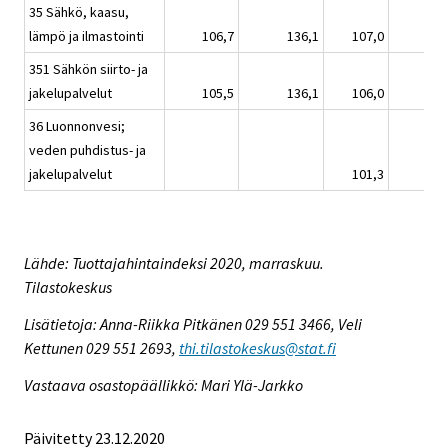
35 Sähkö, kaasu,
lämpö ja ilmastointi
106,7
136,1
107,0
351 Sähkön siirto- ja
jakelupalvelut
105,5
136,1
106,0
36 Luonnonvesi;
veden puhdistus- ja
jakelupalvelut
101,3
Lähde: Tuottajahintaindeksi 2020, marraskuu.
Tilastokeskus
Lisätietoja: Anna-Riikka Pitkänen 029 551 3466, Veli
Kettunen 029 551 2693,
thi.tilastokeskus@stat.fi
Vastaava osastopäällikkö: Mari Ylä-Jarkko
Päivitetty 23.12.2020