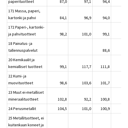
paperituotteet
87,0
97,1
94,4
171 Massa, paperi,
kartonki ja pahvi
84,1
96,9
94,0
172 Paperi-, kartonki-
ja pahvituotteet
98,2
101,0
99,1
18 Painatus- ja
tallennuspalvelut
88,6
20 Kemikaalit ja
kemialliset tuotteet
99,1
117,7
111,8
22 Kumi- ja
muovituotteet
98,6
103,6
101,7
23 Muut ei-metalliset
mineraalituotteet
102,8
92,2
100,8
24 Perusmetallit
104,5
101,0
100,9
25 Metallituotteet, ei
kuitenkaan koneet ja