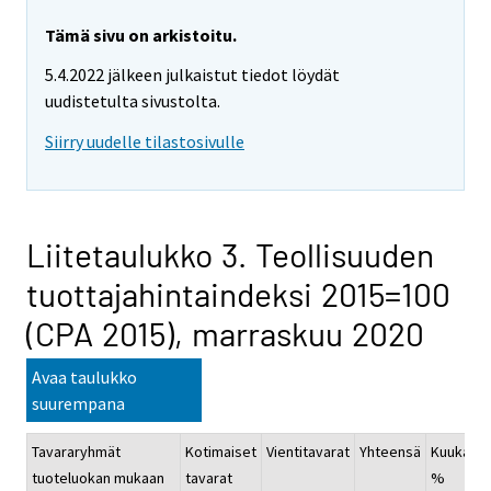
Tämä sivu on arkistoitu.
5.4.2022 jälkeen julkaistut tiedot löydät
uudistetulta sivustolta.
Siirry uudelle tilastosivulle
Liitetaulukko 3. Teollisuuden
tuottajahintaindeksi 2015=100
(CPA 2015), marraskuu 2020
Avaa taulukko
suurempana
Tavararyhmät
Kotimaiset
Vientitavarat
Yhteensä
Kuukausi
tuoteluokan mukaan
tavarat
%