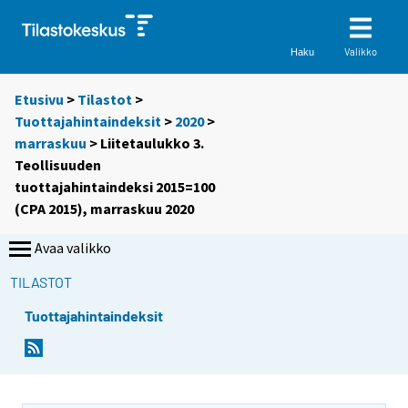
Valikko
Haku
Etusivu
>
Tilastot
>
Tuottajahintaindeksit
>
2020
>
marraskuu
> Liitetaulukko 3.
Teollisuuden
tuottajahintaindeksi 2015=100
(CPA 2015), marraskuu 2020
Avaa valikko
TILASTOT
Tuottajahintaindeksit