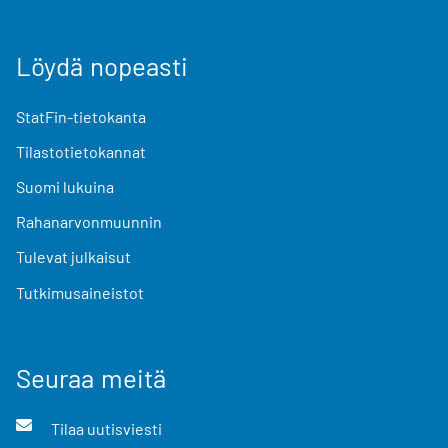
Löydä nopeasti
StatFin-tietokanta
Tilastotietokannat
Suomi lukuina
Rahanarvonmuunnin
Tulevat julkaisut
Tutkimusaineistot
Seuraa meitä
Tilaa uutisviesti