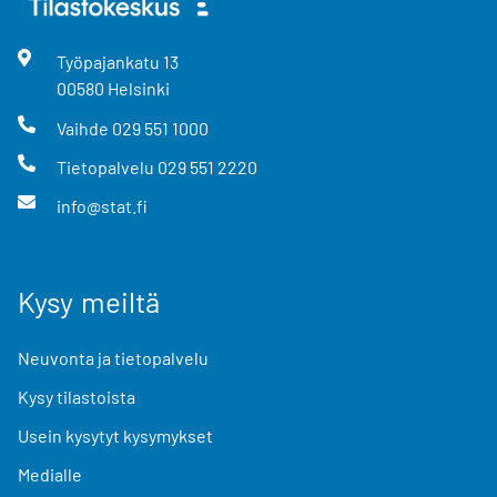
Työpajankatu
13
00580
Helsinki
Vaihde
029 551 1000
Tietopalvelu
029 551 2220
info@stat.fi
Kysy meiltä
Neuvonta ja tietopalvelu
Kysy tilastoista
Usein kysytyt kysymykset
Medialle