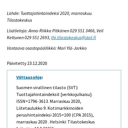
Lähde: Tuottajahintaindeksi 2020, marraskuu.
Tilastokeskus
Lisätietoja: Anna-Riikka Pitkänen 029 551 3466, Veli
Kettunen 029 551 2693,
thi.tilastokeskus@stat.fi
Vastaava osastopäällikkö: Mari Ylä-Jarkko
Päivitetty 23.12.2020
Viittausohje
:
Suomen virallinen tilasto (SVT):
Tuottajahintaindeksit [verkkojulkaisu].
ISSN=1796-3613.
Marraskuu
2020,
Liitetaulukko 9. Kotimarkkinoiden
perushintaindeksi 2015=100 (CPA 2015),
marraskuu 2020 . Helsinki: Tilastokeskus