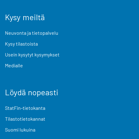
Kysy meiltä
Neuvonta ja tietopalvelu
Kysy tilastoista
Usein kysytyt kysymykset
Medialle
Löydä nopeasti
StatFin-tietokanta
Tilastotietokannat
Suomi lukuina