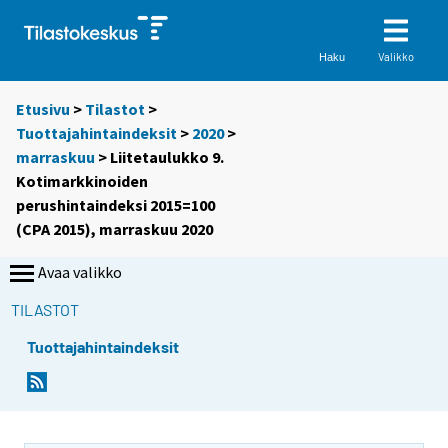
Valikko
Haku
Etusivu
>
Tilastot
>
Tuottajahintaindeksit
>
2020
>
marraskuu
> Liitetaulukko 9.
Kotimarkkinoiden
perushintaindeksi 2015=100
(CPA 2015), marraskuu 2020
Avaa valikko
TILASTOT
Tuottajahintaindeksit