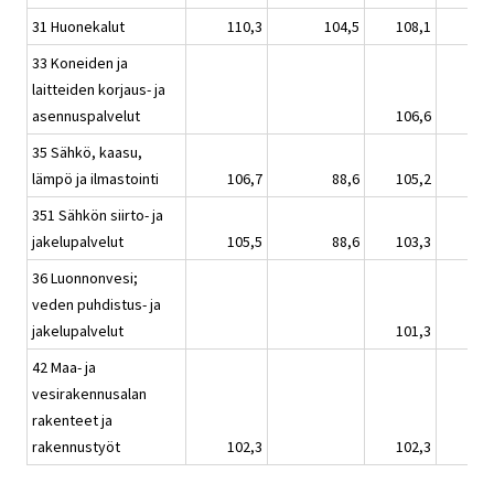
31 Huonekalut
110,3
104,5
108,1
33 Koneiden ja
laitteiden korjaus- ja
asennuspalvelut
106,6
35 Sähkö, kaasu,
lämpö ja ilmastointi
106,7
88,6
105,2
351 Sähkön siirto- ja
jakelupalvelut
105,5
88,6
103,3
36 Luonnonvesi;
veden puhdistus- ja
jakelupalvelut
101,3
42 Maa- ja
vesirakennusalan
rakenteet ja
rakennustyöt
102,3
102,3