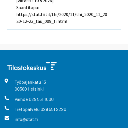
[viitattu: 10.8.2026].
Saantitapa:
https://stat.fi/til/thi/2020/11/thi_2020_11_20
20-12-23_tau_009_fi.html
Työpajankatu
13
00580
Helsinki
Vaihde
029 551 1000
Tietopalvelu
029 551 2220
info@stat.fi