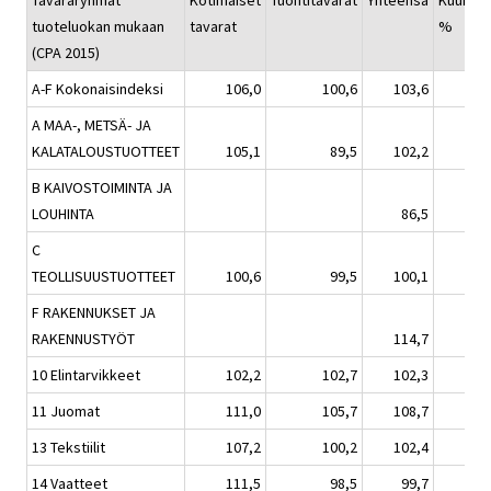
Tavararyhmät
Kotimaiset
Tuontitavarat
Yhteensä
Kuukaus
tuoteluokan mukaan
tavarat
%
(CPA 2015)
A-F Kokonaisindeksi
106,0
100,6
103,6
A MAA-, METSÄ- JA
KALATALOUSTUOTTEET
105,1
89,5
102,2
B KAIVOSTOIMINTA JA
LOUHINTA
86,5
C
TEOLLISUUSTUOTTEET
100,6
99,5
100,1
F RAKENNUKSET JA
RAKENNUSTYÖT
114,7
10 Elintarvikkeet
102,2
102,7
102,3
11 Juomat
111,0
105,7
108,7
13 Tekstiilit
107,2
100,2
102,4
14 Vaatteet
111,5
98,5
99,7