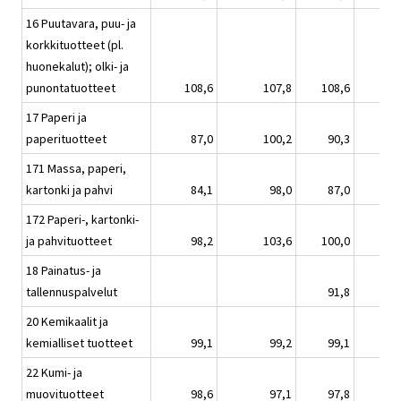
16 Puutavara, puu- ja
korkkituotteet (pl.
huonekalut); olki- ja
punontatuotteet
108,6
107,8
108,6
17 Paperi ja
paperituotteet
87,0
100,2
90,3
171 Massa, paperi,
kartonki ja pahvi
84,1
98,0
87,0
172 Paperi-, kartonki-
ja pahvituotteet
98,2
103,6
100,0
18 Painatus- ja
tallennuspalvelut
91,8
20 Kemikaalit ja
kemialliset tuotteet
99,1
99,2
99,1
22 Kumi- ja
muovituotteet
98,6
97,1
97,8