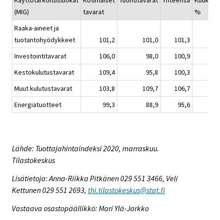
Käyttötarkoitusluokat
Kotimaiset
Tuontitavarat
Yhteensä
Kuukaus
(MIG)
tavarat
%
Raaka-aineet ja
tuotantohyödykkeet
101,2
101,0
101,3
Investointitavarat
106,0
98,0
100,9
Kestokulutustavarat
109,4
95,8
100,3
Muut kulutustavarat
103,8
109,7
106,7
Energiatuotteet
99,3
88,9
95,6
Lähde: Tuottajahintaindeksi 2020, marraskuu.
Tilastokeskus
Lisätietoja: Anna-Riikka Pitkänen 029 551 3466, Veli
Kettunen 029 551 2693,
thi.tilastokeskus@stat.fi
Vastaava osastopäällikkö: Mari Ylä-Jarkko