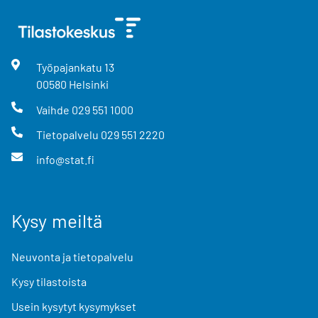
Työpajankatu
13
00580
Helsinki
Vaihde
029 551 1000
Tietopalvelu
029 551 2220
info@stat.fi
Kysy meiltä
Neuvonta ja tietopalvelu
Kysy tilastoista
Usein kysytyt kysymykset