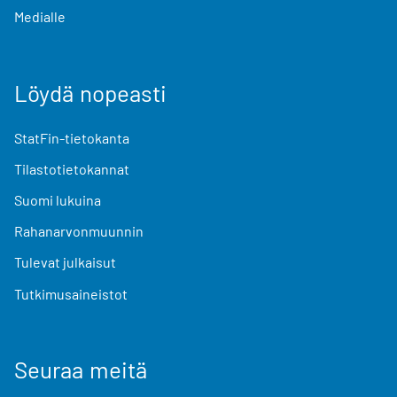
Medialle
Löydä nopeasti
StatFin-tietokanta
Tilastotietokannat
Suomi lukuina
Rahanarvonmuunnin
Tulevat julkaisut
Tutkimusaineistot
Seuraa meitä