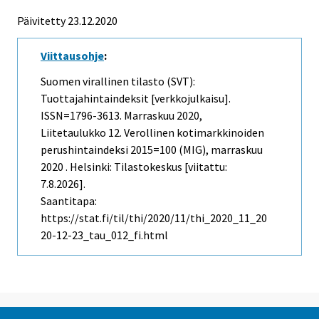
Päivitetty 23.12.2020
Viittausohje
:
Suomen virallinen tilasto (SVT):
Tuottajahintaindeksit [verkkojulkaisu].
ISSN=1796-3613.
Marraskuu
2020,
Liitetaulukko 12. Verollinen kotimarkkinoiden
perushintaindeksi 2015=100 (MIG), marraskuu
2020 . Helsinki: Tilastokeskus [viitattu:
7.8.2026].
Saantitapa:
https://stat.fi/til/thi/2020/11/thi_2020_11_20
20-12-23_tau_012_fi.html