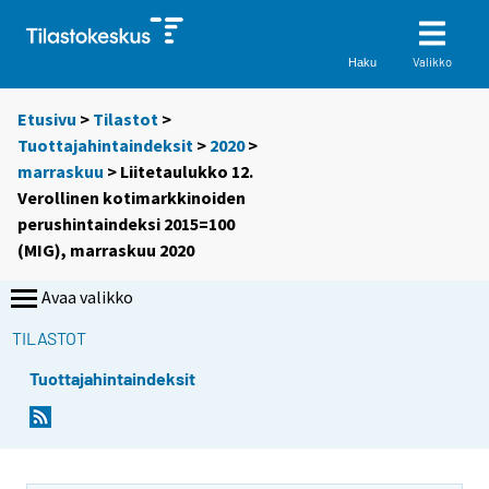
Valikko
Haku
Etusivu
>
Tilastot
>
Tuottajahintaindeksit
>
2020
>
marraskuu
> Liitetaulukko 12.
Verollinen kotimarkkinoiden
perushintaindeksi 2015=100
(MIG), marraskuu 2020
Avaa valikko
TILASTOT
Tuottajahintaindeksit