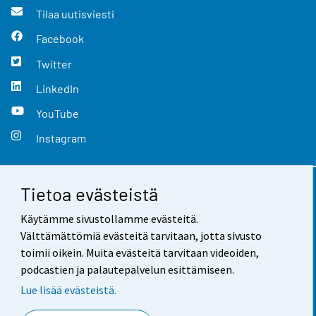
Tilaa uutisviesti
Facebook
Twitter
LinkedIn
YouTube
Instagram
Tietoa evästeistä
Yhteystiedot
Käytämme sivustollamme evästeitä.
Palaute
Välttämättömiä evästeitä tarvitaan, jotta sivusto
toimii oikein. Muita evästeitä tarvitaan videoiden,
Käyttöehdot
podcastien ja palautepalvelun esittämiseen.
Tietosuoja
Lue lisää evästeistä.
Saavutettavuus