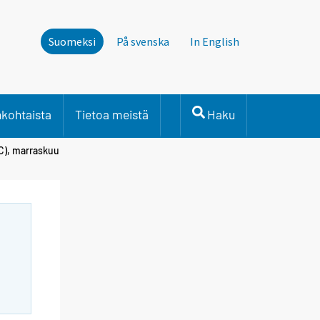
Suomeksi
På svenska
In English
nkohtaista
Tietoa meistä
Haku
TC), marraskuu