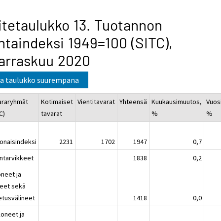
itetaulukko 13. Tuotannon
ntaindeksi 1949=100 (SITC),
arraskuu 2020
a taulukko suurempana
araryhmät
Kotimaiset
Vientitavarat
Yhteensä
Kuukausimuutos,
Vuos
C)
tavarat
%
%
onaisindeksi
2231
1702
1947
0,7
intarvikkeet
1838
0,2
oneet ja
teet sekä
etusvälineet
1418
0,0
Koneet ja