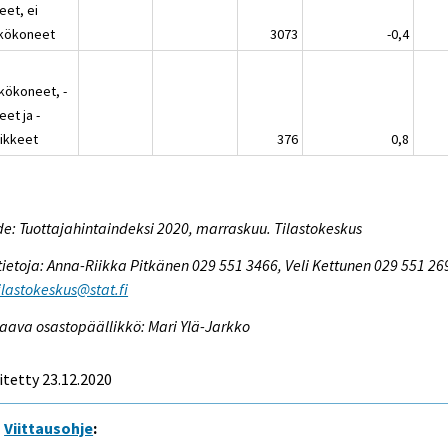
teet, ei
kökoneet
3073
-0,4
kökoneet, -
teet ja -
vikkeet
376
0,8
e: Tuottajahintaindeksi 2020, marraskuu. Tilastokeskus
tietoja: Anna-Riikka Pitkänen 029 551 3466, Veli Kettunen 029 551 26
tilastokeskus@stat.fi
aava osastopäällikkö: Mari Ylä-Jarkko
itetty 23.12.2020
Viittausohje
: