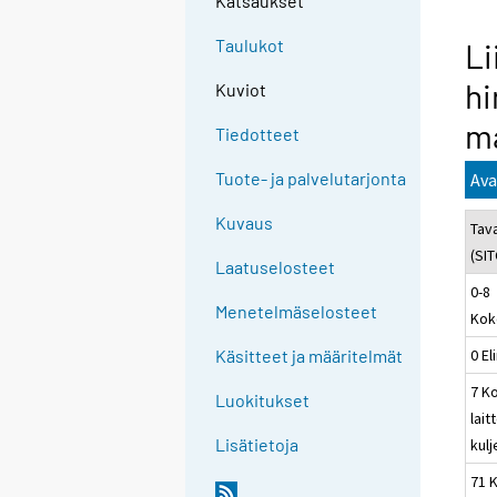
Katsaukset
Taulukot
Li
hi
Kuviot
m
Tiedotteet
Tuote- ja palvelutarjonta
Ava
Kuvaus
Tav
(SIT
Laatuselosteet
0-8
Menetelmäselosteet
Kok
0 El
Käsitteet ja määritelmät
7 K
Luokitukset
lait
Lisätietoja
kulj
71 