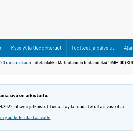
a
Kyselyt ja tiedonkeruut
Tuotteet ja palvelut
Aja
020
>
marraskuu
> Liitetaulukko 13. Tuotannon hintaindeksi 1949=100 (SI
ämä sivu on arkistoitu.
.4.2022 jälkeen julkaistut tiedot löydät uudistetulta sivustolta.
iirry uudelle tilastosivulle