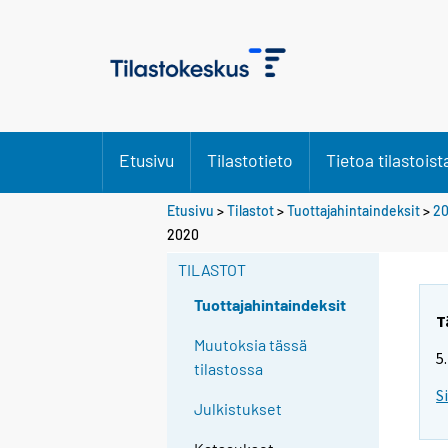
Etusivu
Tilastotieto
Tietoa tilastoist
Etusivu
>
Tilastot
>
Tuottajahintaindeksit
>
2
2020
TILASTOT
Tuottajahintaindeksit
T
Muutoksia tässä
5
tilastossa
S
Julkistukset