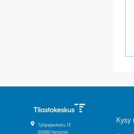
Kysy 
Työpajankatu
13
00580
Helsinki