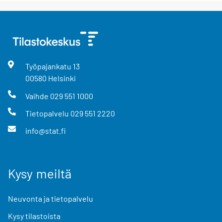
Työpajankatu
13
00580
Helsinki
Vaihde
029 551 1000
Tietopalvelu
029 551 2220
info@stat.fi
Kysy meiltä
Neuvonta ja tietopalvelu
Kysy tilastoista