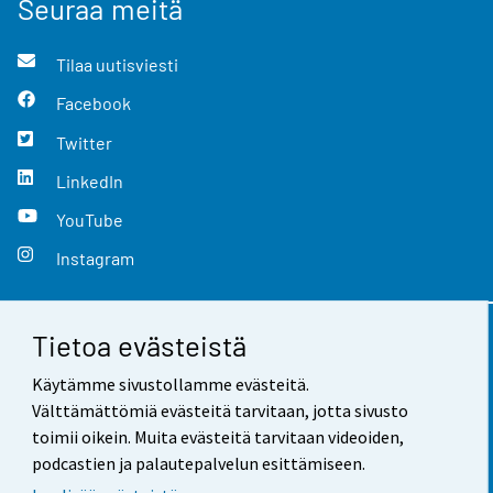
Seuraa meitä
Tilaa uutisviesti
Facebook
Twitter
LinkedIn
YouTube
Instagram
Tietoa evästeistä
Yhteystiedot
Käytämme sivustollamme evästeitä.
Palaute
Välttämättömiä evästeitä tarvitaan, jotta sivusto
toimii oikein. Muita evästeitä tarvitaan videoiden,
Käyttöehdot
podcastien ja palautepalvelun esittämiseen.
Tietosuoja