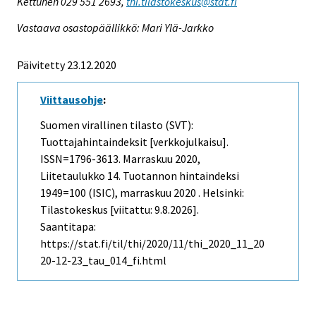
Kettunen 029 551 2693,
thi.tilastokeskus@stat.fi
Vastaava osastopäällikkö: Mari Ylä-Jarkko
Päivitetty 23.12.2020
Viittausohje
:
Suomen virallinen tilasto (SVT):
Tuottajahintaindeksit [verkkojulkaisu].
ISSN=1796-3613.
Marraskuu
2020,
Liitetaulukko 14. Tuotannon hintaindeksi
1949=100 (ISIC), marraskuu 2020 . Helsinki:
Tilastokeskus [viitattu: 9.8.2026].
Saantitapa:
https://stat.fi/til/thi/2020/11/thi_2020_11_20
20-12-23_tau_014_fi.html