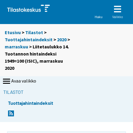
Valikko
Haku
Etusivu
>
Tilastot
>
Tuottajahintaindeksit
>
2020
>
marraskuu
> Liitetaulukko 14.
Tuotannon hintaindeksi
1949=100 (ISIC), marraskuu
2020
Avaa valikko
TILASTOT
Tuottajahintaindeksit