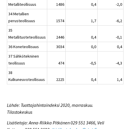
Metalliteollisuus
1486
0,4
-2,0
34 Metallien
perusteollisuus
1574
1,7
-6,2
35
Metallituoteteollisuus
2446
0,4
-0,1
36 Koneteollisuus
3034
0,0
0,4
37 Sähkötekninen
teollisuus
474
-0,5
-4,3
38
Kulkuneuvoteollisuus
2225
0,4
1,4
Lähde: Tuottajahintaindeksi 2020, marraskuu.
Tilastokeskus
Lisätietoja: Anna-Riikka Pitkänen 029 551 3466, Veli