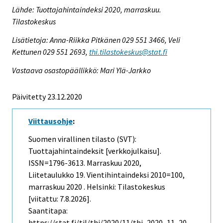
Lähde: Tuottajahintaindeksi 2020, marraskuu.
Tilastokeskus
Lisätietoja: Anna-Riikka Pitkänen 029 551 3466, Veli
Kettunen 029 551 2693,
thi.tilastokeskus@stat.fi
Vastaava osastopäällikkö: Mari Ylä-Jarkko
Päivitetty 23.12.2020
Viittausohje
:
Suomen virallinen tilasto (SVT):
Tuottajahintaindeksit [verkkojulkaisu].
ISSN=1796-3613.
Marraskuu
2020,
Liitetaulukko 19. Vientihintaindeksi 2010=100,
marraskuu 2020 . Helsinki: Tilastokeskus
[viitattu: 7.8.2026].
Saantitapa:
https://stat.fi/til/thi/2020/11/thi_2020_11_20