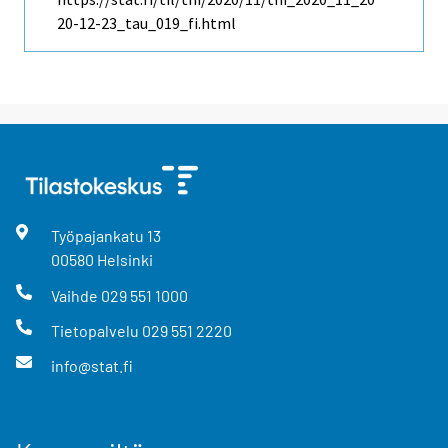
20-12-23_tau_019_fi.html
Työpajankatu
13
00580
Helsinki
Vaihde
029 551 1000
Tietopalvelu
029 551 2220
info@stat.fi