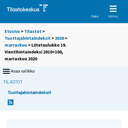
Valikko
Haku
Etusivu
>
Tilastot
>
Tuottajahintaindeksit
>
2020
>
marraskuu
> Liitetaulukko 19.
Vientihintaindeksi 2010=100,
marraskuu 2020
Avaa valikko
TILASTOT
Tuottajahintaindeksit