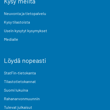
Kysy meiltä
Neuvonta ja tietopalvelu
Kysy tilastoista
Usein kysytyt kysymykset
Medialle
Löydä nopeasti
StatFin-tietokanta
Tilastotietokannat
Suomi lukuina
Rahanarvonmuunnin
Tulevat julkaisut