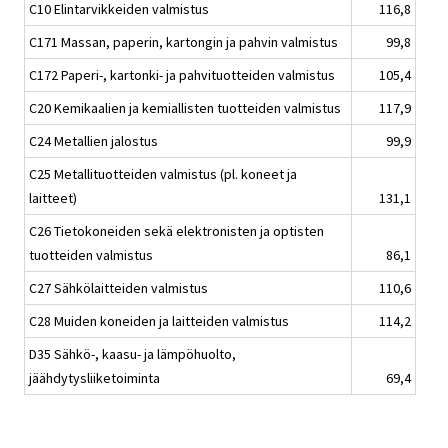
C10 Elintarvikkeiden valmistus
116,8
C171 Massan, paperin, kartongin ja pahvin valmistus
99,8
C172 Paperi-, kartonki- ja pahvituotteiden valmistus
105,4
C20 Kemikaalien ja kemiallisten tuotteiden valmistus
117,9
C24 Metallien jalostus
99,9
C25 Metallituotteiden valmistus (pl. koneet ja
laitteet)
131,1
C26 Tietokoneiden sekä elektronisten ja optisten
tuotteiden valmistus
86,1
C27 Sähkölaitteiden valmistus
110,6
C28 Muiden koneiden ja laitteiden valmistus
114,2
D35 Sähkö-, kaasu- ja lämpöhuolto,
jäähdytysliiketoiminta
69,4