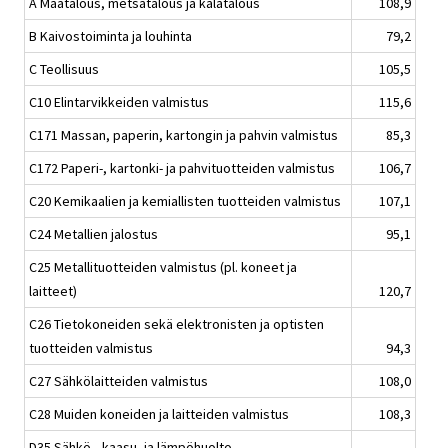
A Maatalous, metsätalous ja kalatalous
108,9
B Kaivostoiminta ja louhinta
79,2
C Teollisuus
105,5
C10 Elintarvikkeiden valmistus
115,6
C171 Massan, paperin, kartongin ja pahvin valmistus
85,3
C172 Paperi-, kartonki- ja pahvituotteiden valmistus
106,7
C20 Kemikaalien ja kemiallisten tuotteiden valmistus
107,1
C24 Metallien jalostus
95,1
C25 Metallituotteiden valmistus (pl. koneet ja
laitteet)
120,7
C26 Tietokoneiden sekä elektronisten ja optisten
tuotteiden valmistus
94,3
C27 Sähkölaitteiden valmistus
108,0
C28 Muiden koneiden ja laitteiden valmistus
108,3
D35 Sähkö-, kaasu- ja lämpöhuolto,