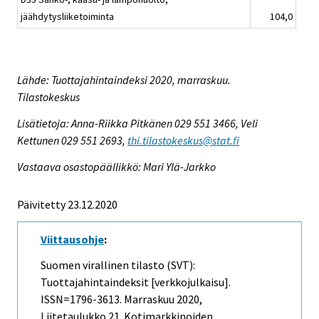
jäähdytysliiketoiminta
104,0
Lähde: Tuottajahintaindeksi 2020, marraskuu.
Tilastokeskus
Lisätietoja: Anna-Riikka Pitkänen 029 551 3466, Veli
Kettunen 029 551 2693,
thi.tilastokeskus@stat.fi
Vastaava osastopäällikkö: Mari Ylä-Jarkko
Päivitetty 23.12.2020
Viittausohje
:
Suomen virallinen tilasto (SVT):
Tuottajahintaindeksit [verkkojulkaisu].
ISSN=1796-3613.
Marraskuu
2020,
Liitetaulukko 21. Kotimarkkinoiden