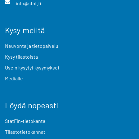
info@stat.fi
Kysy meiltä
Neuvonta ja tietopalvelu
Kysy tilastoista
Usein kysytyt kysymykset
Medialle
Löydä nopeasti
StatFin-tietokanta
Tilastotietokannat