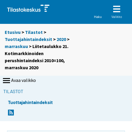
Valikko
Haku
Etusivu
>
Tilastot
>
Tuottajahintaindeksit
>
2020
>
marraskuu
> Liitetaulukko 21.
Kotimarkkinoiden
perushintaindeksi 2010=100,
marraskuu 2020
Avaa valikko
TILASTOT
Tuottajahintaindeksit