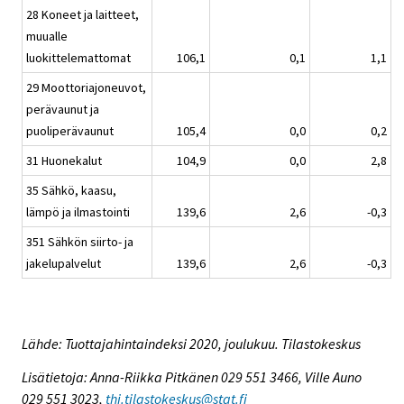
28 Koneet ja laitteet,
muualle
luokittelemattomat
106,1
0,1
1,1
29 Moottoriajoneuvot,
perävaunut ja
puoliperävaunut
105,4
0,0
0,2
31 Huonekalut
104,9
0,0
2,8
35 Sähkö, kaasu,
lämpö ja ilmastointi
139,6
2,6
-0,3
351 Sähkön siirto- ja
jakelupalvelut
139,6
2,6
-0,3
Lähde: Tuottajahintaindeksi 2020, joulukuu. Tilastokeskus
Lisätietoja: Anna-Riikka Pitkänen 029 551 3466, Ville Auno
029 551 3023,
thi.tilastokeskus@stat.fi