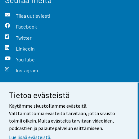
Tilaa uutisviesti
Facebook
Twitter
LinkedIn
YouTube
Instagram
Tietoa evästeistä
Yhteystiedot
Käytämme sivustollamme evästeitä.
Palaute
Välttämättömiä evästeitä tarvitaan, jotta sivusto
toimii oikein. Muita evästeitä tarvitaan videoiden,
Käyttöehdot
podcastien ja palautepalvelun esittämiseen.
Tietosuoja
Lue lisää evästeistä.