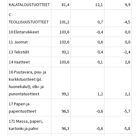
KALATALOUSTUOTTEET
81,4
12,1
9,9
C
TEOLLISUUSTUOTTEET
101,2
0,7
-4,5
10 Elintarvikkeet
103,6
-0,4
0,0
11 Juomat
103,6
0,6
0,0
13 Tekstiilit
93,1
0,4
-2,4
14 Vaatteet
103,6
0,1
2,8
16 Puutavara, puu- ja
korkkituotteet (pl.
huonekalut); olki- ja
punontatuotteet
99,1
1,2
2,2
17 Paperi ja
paperituotteet
96,5
-0,6
-5,7
171 Massa, paperi,
kartonki ja pahvi
96,3
-0,6
-5,8