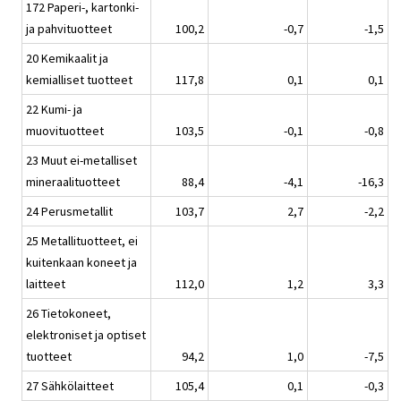
172 Paperi-, kartonki-
ja pahvituotteet
100,2
-0,7
-1,5
20 Kemikaalit ja
kemialliset tuotteet
117,8
0,1
0,1
22 Kumi- ja
muovituotteet
103,5
-0,1
-0,8
23 Muut ei-metalliset
mineraalituotteet
88,4
-4,1
-16,3
24 Perusmetallit
103,7
2,7
-2,2
25 Metallituotteet, ei
kuitenkaan koneet ja
laitteet
112,0
1,2
3,3
26 Tietokoneet,
elektroniset ja optiset
tuotteet
94,2
1,0
-7,5
27 Sähkölaitteet
105,4
0,1
-0,3