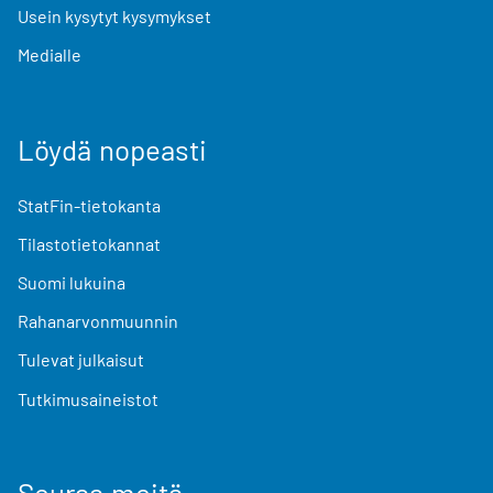
Usein kysytyt kysymykset
Medialle
Löydä nopeasti
StatFin-tietokanta
Tilastotietokannat
Suomi lukuina
Rahanarvonmuunnin
Tulevat julkaisut
Tutkimusaineistot
Seuraa meitä