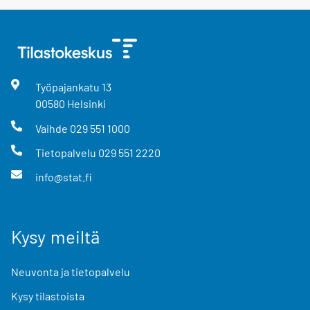
Työpajankatu
13
00580
Helsinki
Vaihde
029 551 1000
Tietopalvelu
029 551 2220
info@stat.fi
Kysy meiltä
Neuvonta ja tietopalvelu
Kysy tilastoista