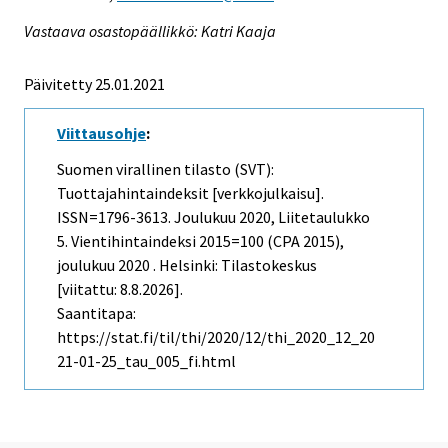
Vastaava osastopäällikkö: Katri Kaaja
Päivitetty 25.01.2021
Viittausohje
:
Suomen virallinen tilasto (SVT):
Tuottajahintaindeksit [verkkojulkaisu].
ISSN=1796-3613.
Joulukuu
2020, Liitetaulukko
5. Vientihintaindeksi 2015=100 (CPA 2015),
joulukuu 2020 . Helsinki: Tilastokeskus
[viitattu: 8.8.2026].
Saantitapa:
https://stat.fi/til/thi/2020/12/thi_2020_12_20
21-01-25_tau_005_fi.html