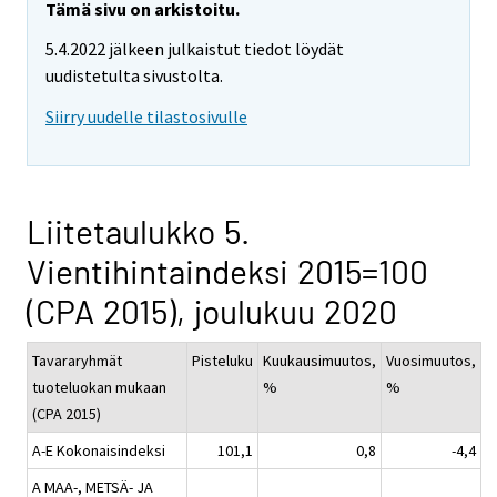
Tämä sivu on arkistoitu.
5.4.2022 jälkeen julkaistut tiedot löydät
uudistetulta sivustolta.
Siirry uudelle tilastosivulle
Liitetaulukko 5.
Vientihintaindeksi 2015=100
(CPA 2015), joulukuu 2020
Tavararyhmät
Pisteluku
Kuukausimuutos,
Vuosimuutos,
tuoteluokan mukaan
%
%
(CPA 2015)
A-E Kokonaisindeksi
101,1
0,8
-4,4
A MAA-, METSÄ- JA