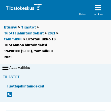
Valikko
Haku
Etusivu
>
Tilastot
>
Tuottajahintaindeksit
>
2021
>
tammikuu
> Liitetaulukko 13.
Tuotannon hintaindeksi
1949=100 (SITC), tammikuu
2021
Avaa valikko
TILASTOT
Tuottajahintaindeksit