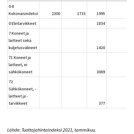
0-8
Kokonaisindeksi
2300
1733
1995
0 Elintarvikkeet
1834
-
7 Koneet ja
laitteet sekä
kuljetusvälineet
1420
71 Koneet ja
laitteet, ei
sähkökoneet
3069
-
72
Sähkökoneet, -
laitteet ja -
tarvikkeet
377
Lähde: Tuottajahintaindeksi 2021, tammikuu.