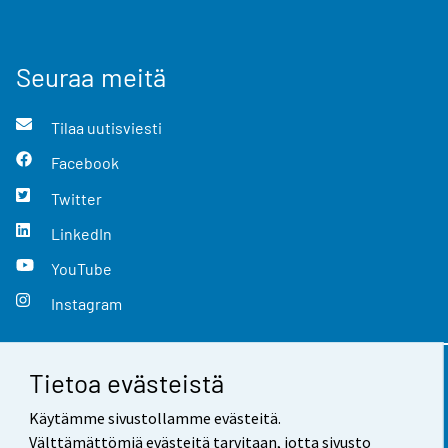
Seuraa meitä
Tilaa uutisviesti
Facebook
Twitter
LinkedIn
YouTube
Instagram
Tietoa evästeistä
Yhteystiedot
Käytämme sivustollamme evästeitä.
Palaute
Välttämättömiä evästeitä tarvitaan, jotta sivusto