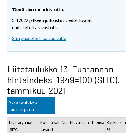
Tämä sivu on arkistoitu.
5.4.2022 jälkeen julkaistut tiedot löydät
uudistetulta sivustolta.
Siirry uudelle tilastosivulle
Liitetaulukko 13. Tuotannon
hintaindeksi 1949=100 (SITC),
tammikuu 2021
Avaa taulukko
suurempana
Tavararyhmät
Kotimaiset
Vientitavarat
Yhteensä
Kuukausimuut
(SITC)
tavarat
%