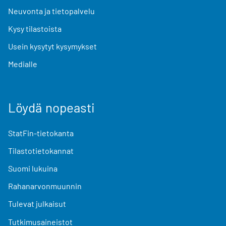
Neuvonta ja tietopalvelu
Kysy tilastoista
Usein kysytyt kysymykset
Medialle
Löydä nopeasti
StatFin-tietokanta
Tilastotietokannat
Suomi lukuina
Rahanarvonmuunnin
Tulevat julkaisut
Tutkimusaineistot