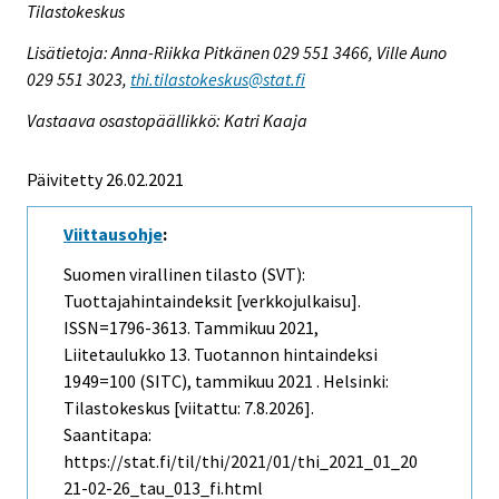
Tilastokeskus
Lisätietoja: Anna-Riikka Pitkänen 029 551 3466, Ville Auno
029 551 3023,
thi.tilastokeskus@stat.fi
Vastaava osastopäällikkö: Katri Kaaja
Päivitetty 26.02.2021
Viittausohje
:
Suomen virallinen tilasto (SVT):
Tuottajahintaindeksit [verkkojulkaisu].
ISSN=1796-3613.
Tammikuu
2021,
Liitetaulukko 13. Tuotannon hintaindeksi
1949=100 (SITC), tammikuu 2021 . Helsinki:
Tilastokeskus [viitattu: 7.8.2026].
Saantitapa:
https://stat.fi/til/thi/2021/01/thi_2021_01_20
21-02-26_tau_013_fi.html