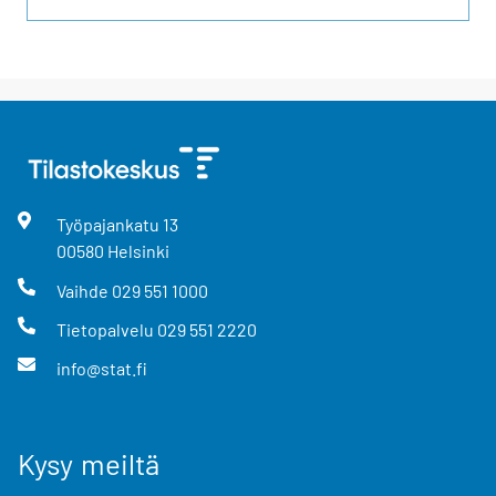
Työpajankatu
13
00580
Helsinki
Vaihde
029 551 1000
Tietopalvelu
029 551 2220
info@stat.fi
Kysy meiltä