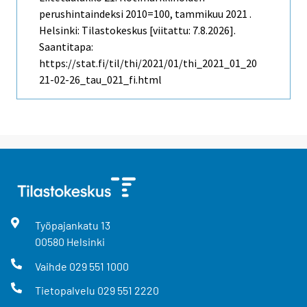
perushintaindeksi 2010=100, tammikuu 2021 .
Helsinki: Tilastokeskus [viitattu: 7.8.2026].
Saantitapa:
https://stat.fi/til/thi/2021/01/thi_2021_01_20
21-02-26_tau_021_fi.html
Työpajankatu
13
00580
Helsinki
Vaihde
029 551 1000
Tietopalvelu
029 551 2220