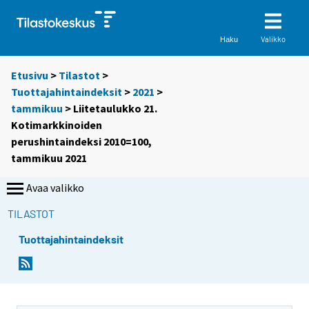
Valikko
Haku
Etusivu
>
Tilastot
>
Tuottajahintaindeksit
>
2021
>
tammikuu
> Liitetaulukko 21.
Kotimarkkinoiden
perushintaindeksi 2010=100,
tammikuu 2021
Avaa valikko
TILASTOT
Tuottajahintaindeksit