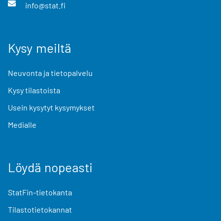
info@stat.fi
Kysy meiltä
Neuvonta ja tietopalvelu
Kysy tilastoista
Usein kysytyt kysymykset
Medialle
Löydä nopeasti
StatFin-tietokanta
Tilastotietokannat