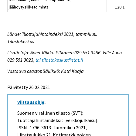
jäähdytysliiketoiminta
120,1
Lähde: Tuottajahintaindeksi 2021, tammikuu.
Tilastokeskus
Lisätietoja: Anna-Riikka Pitkänen 029 551 3466, Ville Auno
029 551 3023,
thi.tilastokeskus@stat.fi
Vastaava osastopäällikkö: Katri Kaaja
Päivitetty 26.02.2021
Viittausohje
:
Suomen virallinen tilasto (SVT):
Tuottajahintaindeksit [verkkojulkaisu].
ISSN=1796-3613.
Tammikuu
2021,
Liitetaulukko 21. Kotimarkkinoiden