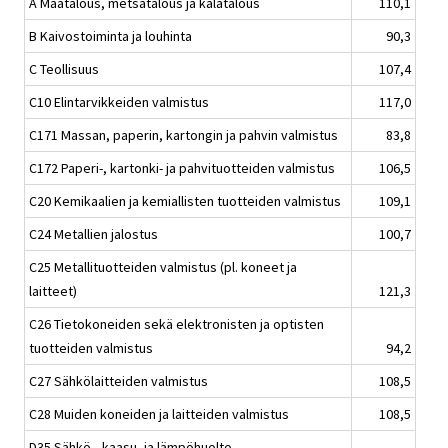
A Maatalous, metsätalous ja kalatalous
110,1
B Kaivostoiminta ja louhinta
90,3
C Teollisuus
107,4
C10 Elintarvikkeiden valmistus
117,0
C171 Massan, paperin, kartongin ja pahvin valmistus
83,8
C172 Paperi-, kartonki- ja pahvituotteiden valmistus
106,5
C20 Kemikaalien ja kemiallisten tuotteiden valmistus
109,1
C24 Metallien jalostus
100,7
C25 Metallituotteiden valmistus (pl. koneet ja
laitteet)
121,3
C26 Tietokoneiden sekä elektronisten ja optisten
tuotteiden valmistus
94,2
C27 Sähkölaitteiden valmistus
108,5
C28 Muiden koneiden ja laitteiden valmistus
108,5
D35 Sähkö-, kaasu- ja lämpöhuolto,