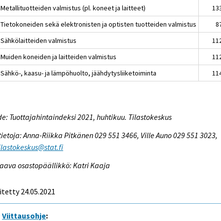
Metallituotteiden valmistus (pl. koneet ja laitteet)
13
 Tietokoneiden sekä elektronisten ja optisten tuotteiden valmistus
8
 Sähkölaitteiden valmistus
11
 Muiden koneiden ja laitteiden valmistus
11
 Sähkö-, kaasu- ja lämpöhuolto, jäähdytysliiketoiminta
11
e: Tuottajahintaindeksi 2021, huhtikuu. Tilastokeskus
tietoja: Anna-Riikka Pitkänen 029 551 3466, Ville Auno 029 551 3023,
tilastokeskus@stat.fi
aava osastopäällikkö: Katri Kaaja
itetty 24.05.2021
Viittausohje
: