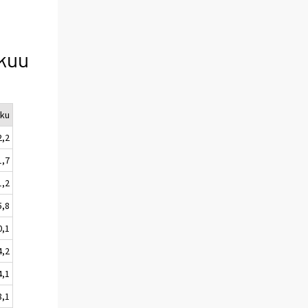
ikuu
uku
2,2
1,7
1,2
5,8
0,1
4,2
4,1
8,1