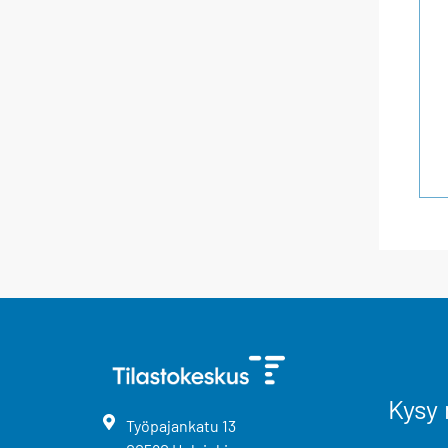
Kysy 
Työpajankatu
13