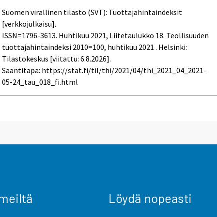
Suomen virallinen tilasto (SVT): Tuottajahintaindeksit
[verkkojulkaisu].
ISSN=1796-3613.
Huhtikuu
2021, Liitetaulukko 18. Teollisuuden
tuottajahintaindeksi 2010=100, huhtikuu 2021 . Helsinki:
Tilastokeskus [viitattu: 6.8.2026].
Saantitapa: https://stat.fi/til/thi/2021/04/thi_2021_04_2021-
05-24_tau_018_fi.html
meiltä
Löydä nopeasti