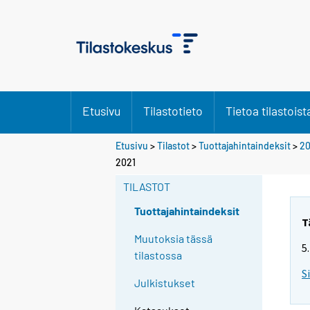
Etusivu
Tilastotieto
Tietoa tilastoist
Etusivu
>
Tilastot
>
Tuottajahintaindeksit
>
20
2021
TILASTOT
Tuottajahintaindeksit
T
Muutoksia tässä
5
tilastossa
S
Julkistukset