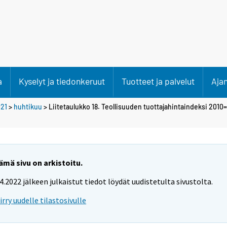
a
Kyselyt ja tiedonkeruut
Tuotteet ja palvelut
Aja
21
>
huhtikuu
> Liitetaulukko 18. Teollisuuden tuottajahintaindeksi 2010
ämä sivu on arkistoitu.
.4.2022 jälkeen julkaistut tiedot löydät uudistetulta sivustolta.
iirry uudelle tilastosivulle