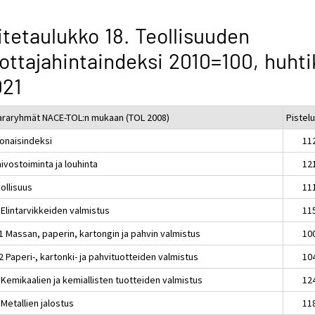
itetaulukko 18. Teollisuuden
ottajahintaindeksi 2010=100, huht
021
araryhmät NACE-TOL:n mukaan (TOL 2008)
Pistel
onaisindeksi
11
ivostoiminta ja louhinta
12
ollisuus
11
 Elintarvikkeiden valmistus
11
1 Massan, paperin, kartongin ja pahvin valmistus
10
 Paperi-, kartonki- ja pahvituotteiden valmistus
10
 Kemikaalien ja kemiallisten tuotteiden valmistus
12
Metallien jalostus
11