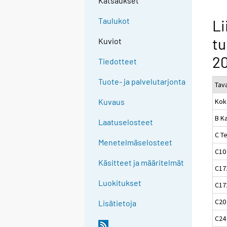
Katsaukset
Taulukot
Li
tu
Kuviot
2
Tiedotteet
Tuote- ja palvelutarjonta
Tav
Kok
Kuvaus
B Ka
Laatuselosteet
C Te
Menetelmäselosteet
C10
Käsitteet ja määritelmät
C17
Luokitukset
C172
C20
Lisätietoja
C24 