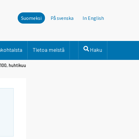
Suomeksi
På svenska
In English
nkohtaista
Tietoa meistä
Haku
=100, huhtikuu