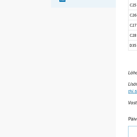
C25 
C26
C27
C28
D35
Lähd
Lisä
thi.
Vast
Päiv