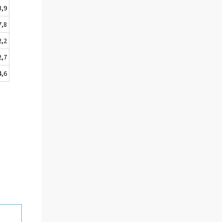
3,9
7,8
2,2
2,7
4,6