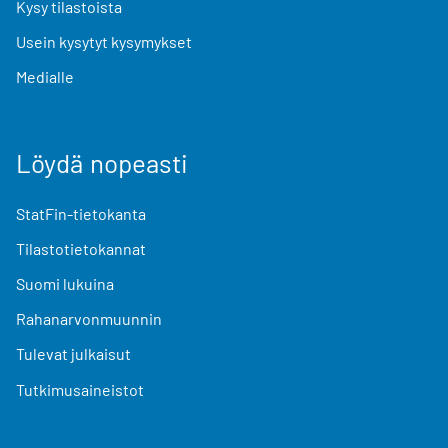
Kysy tilastoista
Usein kysytyt kysymykset
Medialle
Löydä nopeasti
StatFin-tietokanta
Tilastotietokannat
Suomi lukuina
Rahanarvonmuunnin
Tulevat julkaisut
Tutkimusaineistot