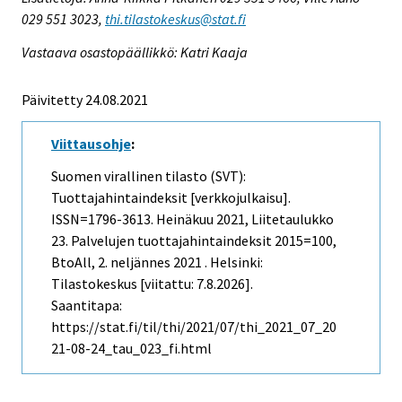
029 551 3023,
thi.tilastokeskus@stat.fi
Vastaava osastopäällikkö: Katri Kaaja
Päivitetty 24.08.2021
Viittausohje
:
Suomen virallinen tilasto (SVT):
Tuottajahintaindeksit [verkkojulkaisu].
ISSN=1796-3613.
Heinäkuu
2021, Liitetaulukko
23. Palvelujen tuottajahintaindeksit 2015=100,
BtoAll, 2. neljännes 2021 . Helsinki:
Tilastokeskus [viitattu: 7.8.2026].
Saantitapa:
https://stat.fi/til/thi/2021/07/thi_2021_07_20
21-08-24_tau_023_fi.html