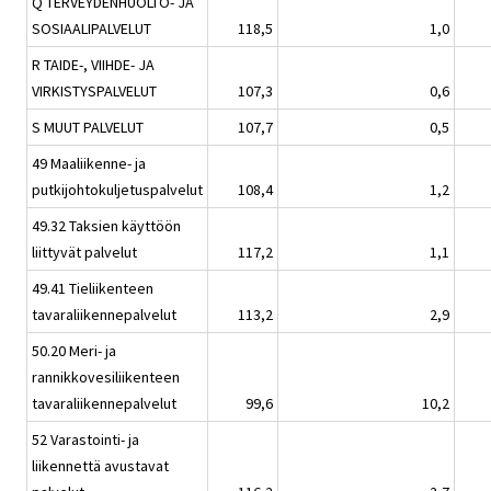
Q TERVEYDENHUOLTO- JA
SOSIAALIPALVELUT
118,5
1,0
R TAIDE-, VIIHDE- JA
VIRKISTYSPALVELUT
107,3
0,6
S MUUT PALVELUT
107,7
0,5
49 Maaliikenne- ja
putkijohtokuljetuspalvelut
108,4
1,2
49.32 Taksien käyttöön
liittyvät palvelut
117,2
1,1
49.41 Tieliikenteen
tavaraliikennepalvelut
113,2
2,9
50.20 Meri- ja
rannikkovesiliikenteen
tavaraliikennepalvelut
99,6
10,2
52 Varastointi- ja
liikennettä avustavat