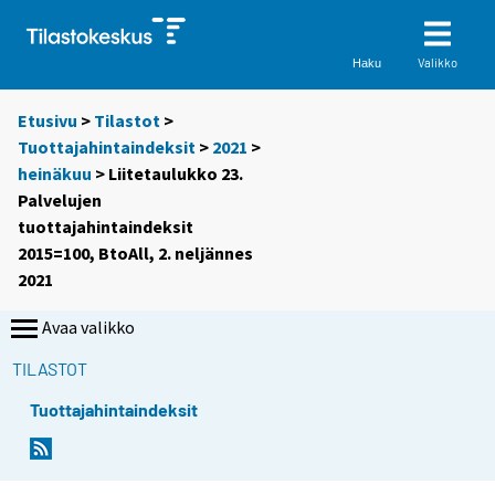
Valikko
Haku
Etusivu
>
Tilastot
>
Tuottajahintaindeksit
>
2021
>
heinäkuu
> Liitetaulukko 23.
Palvelujen
tuottajahintaindeksit
2015=100, BtoAll, 2. neljännes
2021
Avaa valikko
TILASTOT
Tuottajahintaindeksit