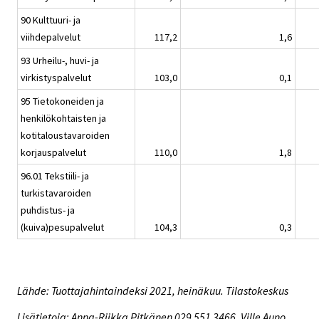
90 Kulttuuri- ja
viihdepalvelut
117,2
1,6
93 Urheilu-, huvi- ja
virkistyspalvelut
103,0
0,1
95 Tietokoneiden ja
henkilökohtaisten ja
kotitaloustavaroiden
korjauspalvelut
110,0
1,8
96.01 Tekstiili- ja
turkistavaroiden
puhdistus- ja
(kuiva)pesupalvelut
104,3
0,3
Lähde: Tuottajahintaindeksi 2021, heinäkuu. Tilastokeskus
Lisätietoja: Anna-Riikka Pitkänen 029 551 3466, Ville Auno