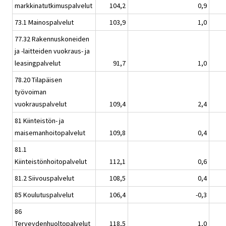
markkinatutkimuspalvelut
104,2
0,9
73.1 Mainospalvelut
103,9
1,0
77.32 Rakennuskoneiden
ja -laitteiden vuokraus- ja
leasingpalvelut
91,7
1,0
78.20 Tilapäisen
työvoiman
vuokrauspalvelut
109,4
2,4
81 Kiinteistön- ja
maisemanhoitopalvelut
109,8
0,4
81.1
Kiinteistönhoitopalvelut
112,1
0,6
81.2 Siivouspalvelut
108,5
0,4
85 Koulutuspalvelut
106,4
-0,3
86
Terveydenhuoltopalvelut
118,5
1,0