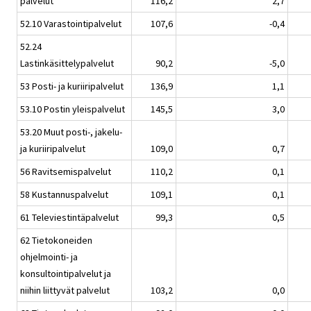
palvelut
116,2
2,7
52.10 Varastointipalvelut
107,6
-0,4
52.24
Lastinkäsittelypalvelut
90,2
-5,0
53 Posti- ja kuriiripalvelut
136,9
1,1
53.10 Postin yleispalvelut
145,5
3,0
53.20 Muut posti-, jakelu-
ja kuriiripalvelut
109,0
0,7
56 Ravitsemispalvelut
110,2
0,1
58 Kustannuspalvelut
109,1
0,1
61 Televiestintäpalvelut
99,3
0,5
62 Tietokoneiden
ohjelmointi- ja
konsultointipalvelut ja
niihin liittyvät palvelut
103,2
0,0