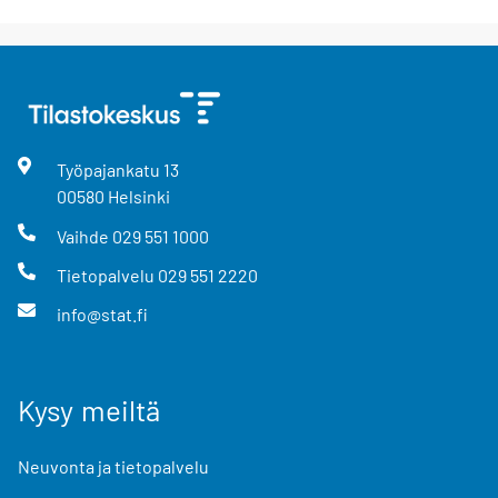
Työpajankatu
13
00580
Helsinki
Vaihde
029 551 1000
Tietopalvelu
029 551 2220
info@stat.fi
Kysy meiltä
Neuvonta ja tietopalvelu