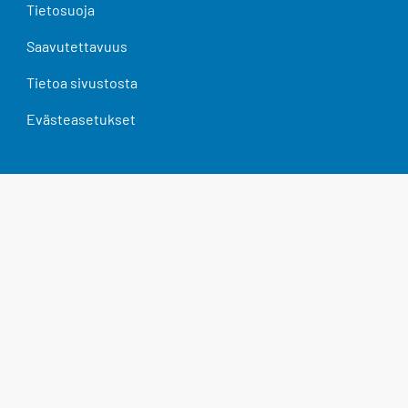
Tietosuoja
Saavutettavuus
Tietoa sivustosta
Evästeasetukset