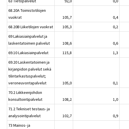
63 Tietopalvelut
92,0
0,0
68.20A Toimistotilojen
vuokrat
105,7
0,4
68.20B Liiketilojen vuokrat
105,3
0,2
69 Lakiasiainpalvelut ja
laskentatoimen palvelut
108,6
0,6
69.10 Lakiasiainpalvelut
115,8
1,3
69.20 Laskentatoimen ja
kirjanpidon palvelut sekä
tilintarkastuspalvelut;
veroneuvontapalvelut
105,0
0,1
70.2 Liikkeenjohdon
konsultointipalvelut
108,2
1,0
71.2 Tekniset testaus- ja
analysointipalvelut
102,7
0,9
73 Mainos- ja