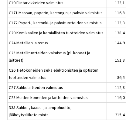
C10 Elintarvikkeiden valmistus
123,1
C171 Massan, paperin, kartongin ja pahvin valmistus
116,8
C172 Paperi-, kartonki- ja pahvituotteiden valmistus
123,3
C20 Kemikaalien ja kemiallisten tuotteiden valmistus
138,4
C24 Metallien jalostus
144,9
C25 Metallituotteiden valmistus (pl. koneet ja
laitteet)
151,8
C26 Tietokoneiden sekä elektronisten ja optisten
tuotteiden valmistus
86,5
C27 Sähkölaitteiden valmistus
112,8
C28 Muiden koneiden ja laitteiden valmistus
116,0
D35 Sähkö-, kaasu- ja lämpöhuolto,
jäähdytysliiketoiminta
215,4