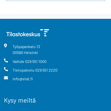
Työpajankatu
13
00580
Helsinki
Vaihde
029 551 1000
Tietopalvelu
029 551 2220
info@stat.fi
Kysy meiltä