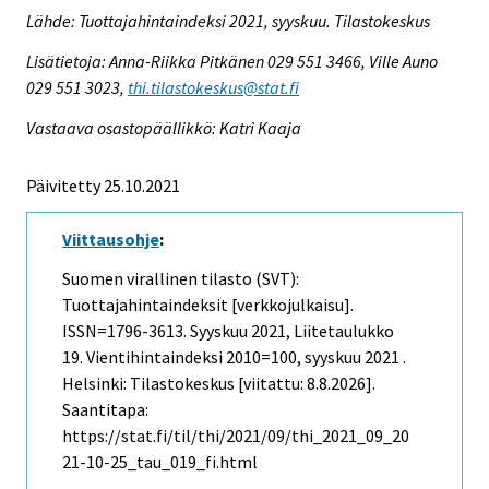
Lähde: Tuottajahintaindeksi 2021, syyskuu. Tilastokeskus
Lisätietoja: Anna-Riikka Pitkänen 029 551 3466, Ville Auno
029 551 3023,
thi.tilastokeskus@stat.fi
Vastaava osastopäällikkö: Katri Kaaja
Päivitetty 25.10.2021
Viittausohje
:
Suomen virallinen tilasto (SVT):
Tuottajahintaindeksit [verkkojulkaisu].
ISSN=1796-3613.
Syyskuu
2021, Liitetaulukko
19. Vientihintaindeksi 2010=100, syyskuu 2021 .
Helsinki: Tilastokeskus [viitattu: 8.8.2026].
Saantitapa:
https://stat.fi/til/thi/2021/09/thi_2021_09_20
21-10-25_tau_019_fi.html