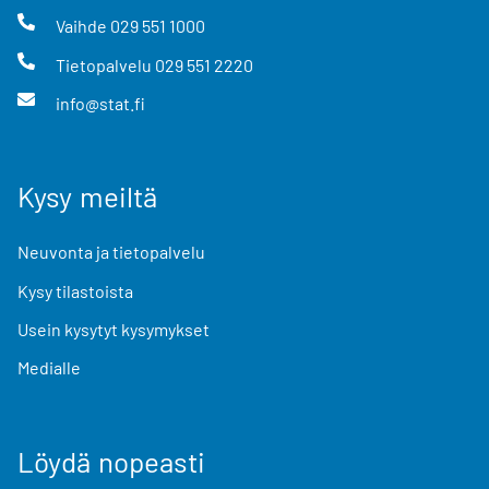
Vaihde
029 551 1000
Tietopalvelu
029 551 2220
info@stat.fi
Kysy meiltä
Neuvonta ja tietopalvelu
Kysy tilastoista
Usein kysytyt kysymykset
Medialle
Löydä nopeasti