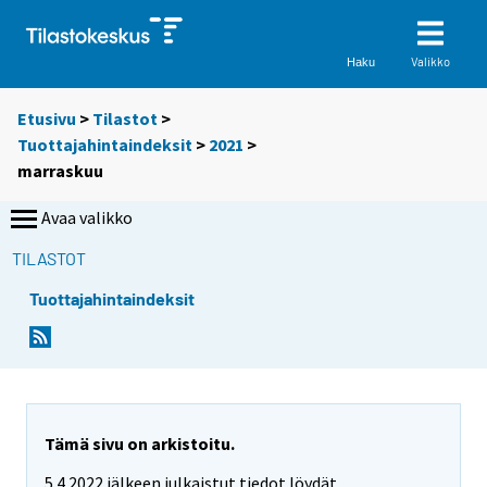
Valikko
Haku
Etusivu
>
Tilastot
>
Tuottajahintaindeksit
>
2021
>
marraskuu
Avaa valikko
TILASTOT
Tuottajahintaindeksit
Tämä sivu on arkistoitu.
5.4.2022 jälkeen julkaistut tiedot löydät