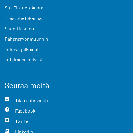
StatFin-tietokanta
Tilastotietokannat
Suomi lukuina
Rahanarvonmuunnin
Tulevat julkaisut
Tutkimusaineistot
Seuraa meitä
Tilaa uutisviesti
Facebook
Twitter
LinkedIn