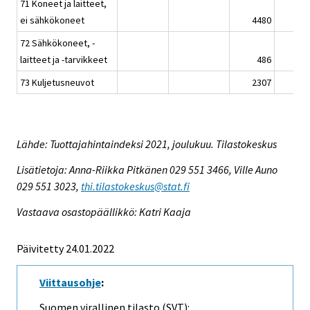
71 Koneet ja laitteet,
ei sähkökoneet
4480
72 Sähkökoneet, -
laitteet ja -tarvikkeet
486
73 Kuljetusneuvot
2307
Lähde: Tuottajahintaindeksi 2021, joulukuu. Tilastokeskus
Lisätietoja: Anna-Riikka Pitkänen 029 551 3466, Ville Auno
029 551 3023,
thi.tilastokeskus@stat.fi
Vastaava osastopäällikkö: Katri Kaaja
Päivitetty 24.01.2022
Viittausohje
:
Suomen virallinen tilasto (SVT):