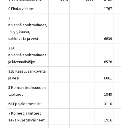
0 Elintarvikkeet
1767
3
Kivennäispolttoaineet,
-öljyt, kaasu,
sähkövirta ja vesi
6639
31A
Kivennäispolttoaineet
ja kivennäisöljyt
6576
31B Kaasu, sähkövirta
ja vesi
6061
5 Kemian teollisuuden
tuotteet
1948
68 Epäjalot metallit
3110
7 Koneet ja laitteet
sekä kuljetusvälineet
1916