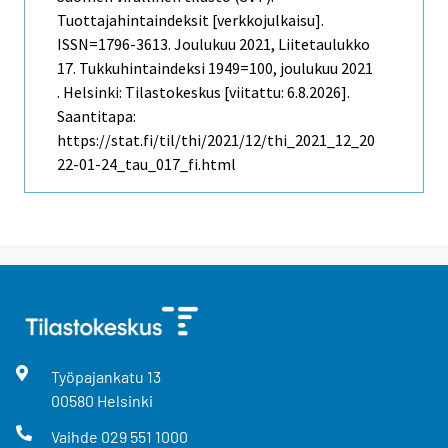
Tuottajahintaindeksit [verkkojulkaisu].
ISSN=1796-3613.
Joulukuu
2021, Liitetaulukko
17. Tukkuhintaindeksi 1949=100, joulukuu 2021
. Helsinki: Tilastokeskus [viitattu: 6.8.2026].
Saantitapa:
https://stat.fi/til/thi/2021/12/thi_2021_12_20
22-01-24_tau_017_fi.html
Työpajankatu
13
00580
Helsinki
Vaihde
029 551 1000