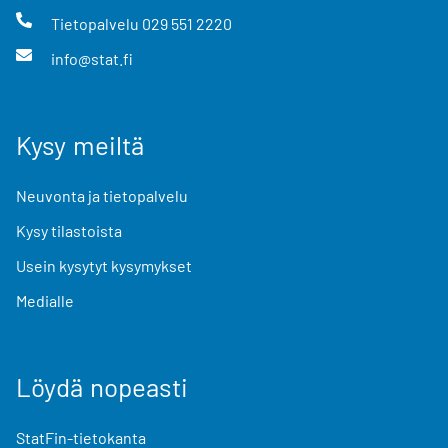
Tietopalvelu
029 551 2220
info@stat.fi
Kysy meiltä
Neuvonta ja tietopalvelu
Kysy tilastoista
Usein kysytyt kysymykset
Medialle
Löydä nopeasti
StatFin-tietokanta