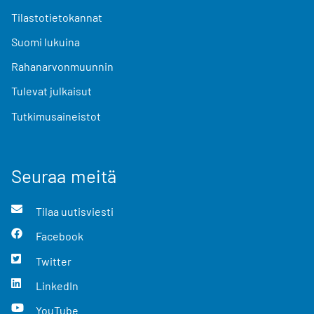
Tilastotietokannat
Suomi lukuina
Rahanarvonmuunnin
Tulevat julkaisut
Tutkimusaineistot
Seuraa meitä
Tilaa uutisviesti
Facebook
Twitter
LinkedIn
YouTube