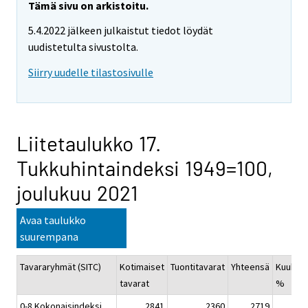
Tämä sivu on arkistoitu.
5.4.2022 jälkeen julkaistut tiedot löydät
uudistetulta sivustolta.
Siirry uudelle tilastosivulle
Liitetaulukko 17.
Tukkuhintaindeksi 1949=100,
joulukuu 2021
Avaa taulukko
suurempana
Tavararyhmät (SITC)
Kotimaiset
Tuontitavarat
Yhteensä
Kuukau
tavarat
%
0-8 Kokonaisindeksi
2841
2360
2719