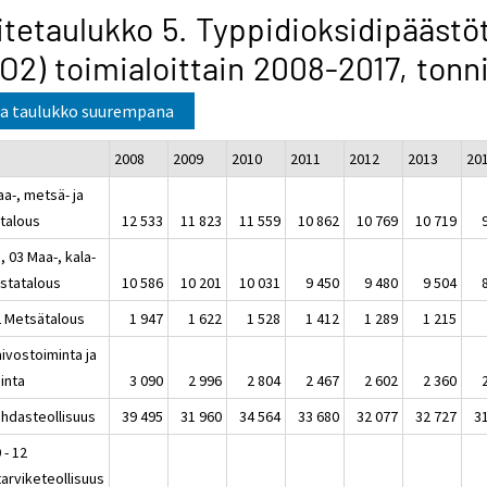
itetaulukko 5. Typpidioksidipäästö
O2) toimialoittain 2008-2017, tonn
a taulukko suurempana
2008
2009
2010
2011
2012
2013
20
a-, metsä- ja
atalous
12 533
11 823
11 559
10 862
10 769
10 719
, 03 Maa-, kala-
iistatalous
10 586
10 201
10 031
9 450
9 480
9 504
2 Metsätalous
1 947
1 622
1 528
1 412
1 289
1 215
ivostoiminta ja
inta
3 090
2 996
2 804
2 467
2 602
2 360
ehdasteollisuus
39 495
31 960
34 564
33 680
32 077
32 727
3
 - 12
tarviketeollisuus