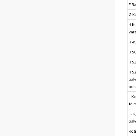
F R
G K
H Ku
vara
H 4
H 50
H 51
H 52
pal
pos
L Ki
toi
I - 
palv
Kot