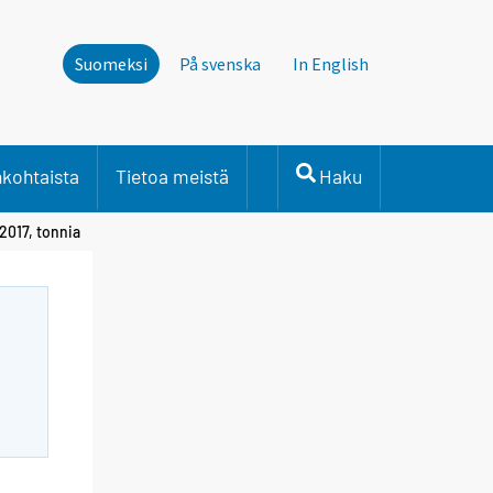
Suomeksi
På svenska
In English
nkohtaista
Tietoa meistä
Haku
2017, tonnia