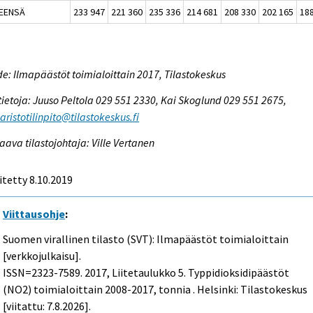
EENSÄ
233 947
221 360
235 336
214 681
208 330
202 165
18
e: Ilmapäästöt toimialoittain 2017, Tilastokeskus
tietoja: Juuso Peltola 029 551 2330, Kai Skoglund 029 551 2675,
ristotilinpito@tilastokeskus.fi
aava tilastojohtaja: Ville Vertanen
itetty 8.10.2019
Viittausohje
:
Suomen virallinen tilasto (SVT): Ilmapäästöt toimialoittain
[verkkojulkaisu].
ISSN=2323-7589. 2017, Liitetaulukko 5. Typpidioksidipäästöt
(NO2) toimialoittain 2008-2017, tonnia . Helsinki: Tilastokeskus
[viitattu: 7.8.2026].