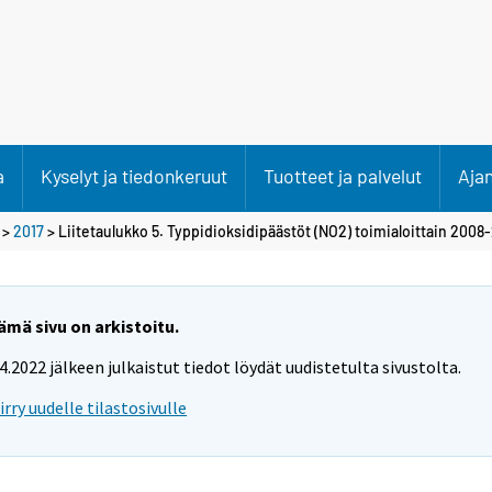
a
Kyselyt ja tiedonkeruut
Tuotteet ja palvelut
Aja
>
2017
> Liitetaulukko 5. Typpidioksidipäästöt (NO2) toimialoittain 2008-
ämä sivu on arkistoitu.
.4.2022 jälkeen julkaistut tiedot löydät uudistetulta sivustolta.
iirry uudelle tilastosivulle