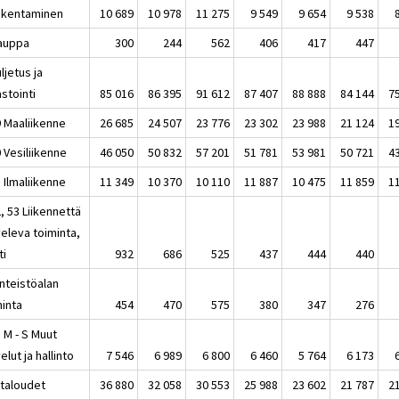
akentaminen
10 689
10 978
11 275
9 549
9 654
9 538
auppa
300
244
562
406
417
447
ljetus ja
stointi
85 016
86 395
91 612
87 407
88 888
84 144
7
9 Maaliikenne
26 685
24 507
23 776
23 302
23 988
21 124
1
 Vesiliikenne
46 050
50 832
57 201
51 781
53 981
50 721
4
 Ilmaliikenne
11 349
10 370
10 110
11 887
10 475
11 859
1
, 53 Liikennettä
veleva toiminta,
ti
932
686
525
437
444
440
inteistöalan
minta
454
470
575
380
347
276
K, M - S Muut
elut ja hallinto
7 546
6 989
6 800
6 460
5 764
6 173
italoudet
36 880
32 058
30 553
25 988
23 602
21 787
2