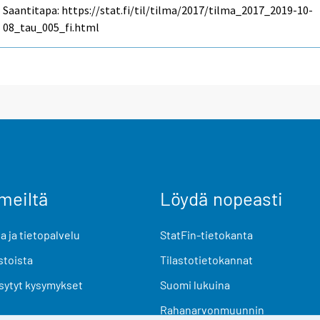
Saantitapa: https://stat.fi/til/tilma/2017/tilma_2017_2019-10-
08_tau_005_fi.html
meiltä
Löydä nopeasti
 ja tietopalvelu
StatFin-tietokanta
stoista
Tilastotietokannat
sytyt kysymykset
Suomi lukuina
Rahanarvonmuunnin