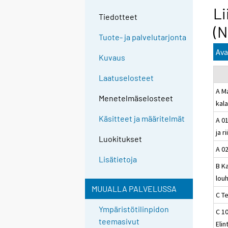
Li
Tiedotteet
(N
Tuote- ja palvelutarjonta
Ava
Kuvaus
Laatuselosteet
A Ma
Menetelmäselosteet
kal
Käsitteet ja määritelmät
A 01
ja r
Luokitukset
A 0
Lisätietoja
B Ka
louh
MUUALLA PALVELUSSA
C T
Ympäristötilinpidon
C 10
teemasivut
Elin