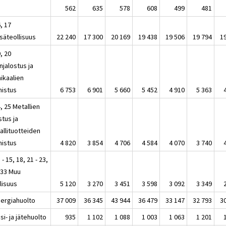
562
635
578
608
499
481
, 17
säteollisuus
22 240
17 300
20 169
19 438
19 506
19 794
1
, 20
njalostus ja
ikaalien
mistus
6 753
6 901
5 660
5 452
4 910
5 363
, 25 Metallien
stus ja
allituotteiden
mistus
4 820
3 854
4 706
4 584
4 070
3 740
 - 15, 18, 21 - 23,
 33 Muu
lisuus
5 120
3 270
3 451
3 598
3 092
3 349
nergiahuolto
37 009
36 345
43 944
36 479
33 147
32 793
3
si- ja jätehuolto
935
1 102
1 088
1 003
1 063
1 201