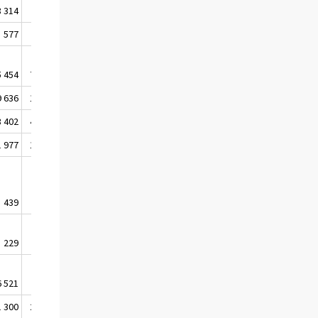
8 314
6 713
6 184
6 267
577
158
169
171
5 454
72 869
78 597
75 928
9 636
19 290
18 234
16 252
3 402
40 829
47 830
46 946
1 977
12 285
12 114
12 356
439
465
419
374
229
427
411
368
6 521
5 980
5 910
5 212
1 300
20 382
19 248
18 570