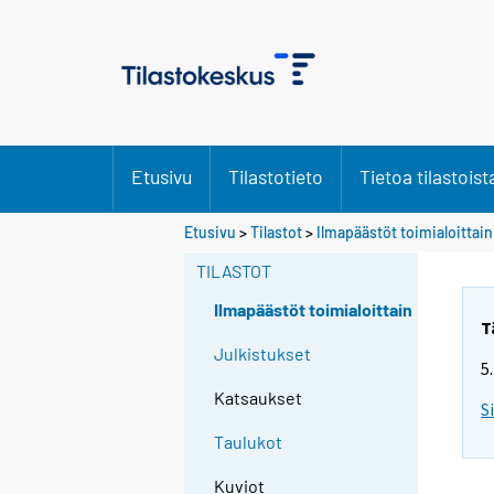
Etusivu
Tilastotieto
Tietoa tilastoist
Etusivu
>
Tilastot
>
Ilmapäästöt toimialoittain
TILASTOT
Ilmapäästöt toimialoittain
T
Julkistukset
5
Katsaukset
S
Taulukot
Kuviot