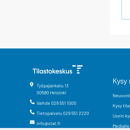
Kysy 
Työpajankatu
13
00580
Helsinki
Neuvonta
Vaihde
029 551 1000
Kysy tila
Tietopalvelu
029 551 2220
Usein ky
info@stat.fi
Medialle