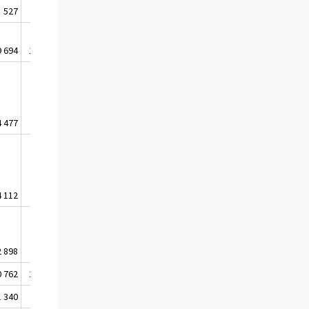
527
401
398
394
9 694
19 152
19 542
19 412
4 477
4 282
3 793
3 645
4 112
3 444
3 508
3 555
2 898
2 583
2 238
2 531
0 762
26 621
27 110
26 266
1 340
1 118
1 068
1 013