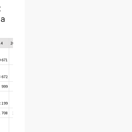
t
ia
14
2015
2016
2017
9 671
8 454
7 810
7 156
8 672
7 675
7 145
6 609
999
779
665
547
2 199
1 962
1 659
1 779
1 708
29 862
29 479
29 537