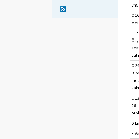
ym.
C 16
Met
C 19
Öljy
kem
val
C 24
jalo
met
val
C 13
26 -
teol
D E
E Ve