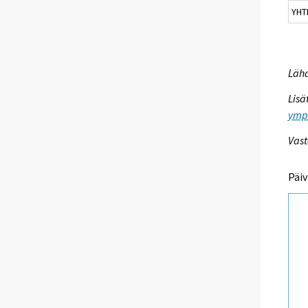
YHT
Lähd
Lisä
ympa
Vast
Päiv