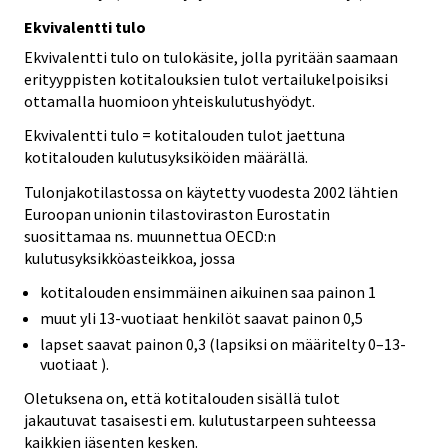
Ekvivalentti tulo
Ekvivalentti tulo on tulokäsite, jolla pyritään saamaan
erityyppisten kotitalouksien tulot vertailukelpoisiksi
ottamalla huomioon yhteiskulutushyödyt.
Ekvivalentti tulo = kotitalouden tulot jaettuna
kotitalouden kulutusyksiköiden määrällä.
Tulonjakotilastossa on käytetty vuodesta 2002 lähtien
Euroopan unionin tilastoviraston Eurostatin
suosittamaa ns. muunnettua OECD:n
kulutusyksikköasteikkoa, jossa
kotitalouden ensimmäinen aikuinen saa painon 1
muut yli 13-vuotiaat henkilöt saavat painon 0,5
lapset saavat painon 0,3 (lapsiksi on määritelty 0–13-
vuotiaat ).
Oletuksena on, että kotitalouden sisällä tulot
jakautuvat tasaisesti em. kulutustarpeen suhteessa
kaikkien jäsenten kesken.