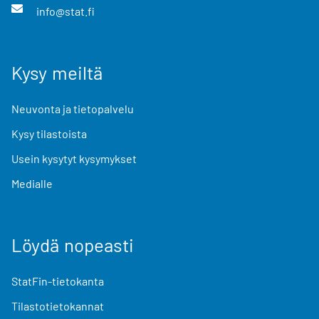
info@stat.fi
Kysy meiltä
Neuvonta ja tietopalvelu
Kysy tilastoista
Usein kysytyt kysymykset
Medialle
Löydä nopeasti
StatFin-tietokanta
Tilastotietokannat