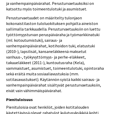
ja vanhempainpäivärahat. Perusturvaetuuksiksi on
katsottu myös toimeentulotuki ja asumistuet.
Perusturvaetuudet on määritelty tulonjaon
kokonaistilaston tuloluokituksen pohjalta aineiston
sallimalla tarkkuudella. Perusturvaetuuksiin on luettu
työttömyysturvan peruspäiväraha ja työmarkkinatuki
(ml. kotoutumistuki), sairaus- ja
vanhempainpäivärahat, kotihoidon tuki, elatustuki
(2010-), lapsilisät, kansaneläkkeenä maksetut
vanhuus-, työkyvyttömyys- ja perhe-eläkkeet,
takuueläkkeet (2011-), kuntoutusraha (Kela),
vammaistuet, asumistuet, toimeentulotuki, opintoraha
sekä eräitä muita sosiaaliavustuksia (mm.
sotilasavustukset). Käytännön syistä kaikki sairaus- ja
vanhempainpäivärahat sisältyvät perusturvaetuuksiin,
eivät vain vähimmäispäivärahat.
Pienituloisuus
Pienituloisia ovat henkilöt, joiden kotitalouden
käytettävissä olevat rahatulot kulutusyksikköä kohti