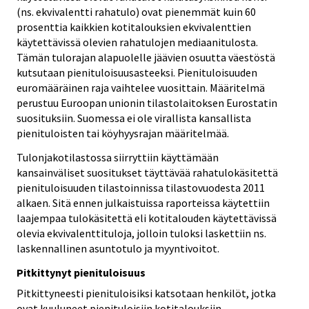
(ns. ekvivalentti rahatulo) ovat pienemmät kuin 60
prosenttia kaikkien kotitalouksien ekvivalenttien
käytettävissä olevien rahatulojen mediaanitulosta.
Tämän tulorajan alapuolelle jäävien osuutta väestöstä
kutsutaan pienituloisuusasteeksi. Pienituloisuuden
euromääräinen raja vaihtelee vuosittain. Määritelmä
perustuu Euroopan unionin tilastolaitoksen Eurostatin
suosituksiin. Suomessa ei ole virallista kansallista
pienituloisten tai köyhyysrajan määritelmää.
Tulonjakotilastossa siirryttiin käyttämään
kansainväliset suositukset täyttävää rahatulokäsitettä
pienituloisuuden tilastoinnissa tilastovuodesta 2011
alkaen. Sitä ennen julkaistuissa raporteissa käytettiin
laajempaa tulokäsitettä eli kotitalouden käytettävissä
olevia ekvivalenttituloja, jolloin tuloksi laskettiin ns.
laskennallinen asuntotulo ja myyntivoitot.
Pitkittynyt pienituloisuus
Pitkittyneesti pienituloisiksi katsotaan henkilöt, jotka
ovat kuuluneet pienituloisiin kotitalouksiin