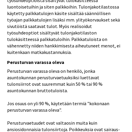
työsuhdeoptioista sisältyvät tulokäsitteessä
luontoisetuihin ja siten palkkoihin. Tulonjakotilastossa
käytetty palkkatulojen käsite sisältää säännöllisen
työajan palkkatulojen lisäksi mm. ylityökorvaukset sekä
sivutöistä saatavat tulot. Myös realisoidut
työsuhdeoptiot sisältyvät tulonjakotilaston
tulokäsitteessä palkkatuloihin. Palkkatuloista on
vähennetty niiden hankkimisesta aiheutuneet menot, ei
kuitenkaan matkakustannuksia.
Perusturvan varassa oleva
Perusturvan varassa oleva on henkilö, jonka
asuntokunnan perusturvaetuuksiksi luettavat
tulonsiirrot ovat suuremmat kuin 50 % tai 90 %
asuntokunnan bruttotuloista.
Jos osuus on yli 90 %, käytetään termiä "kokonaan
perusturvan varassa oleva".
Perusturvaetuudet ovat valtaosin muita kuin
ansiosidonnaisia tulonsiirtoja. Poikkeuksia ovat sairaus-