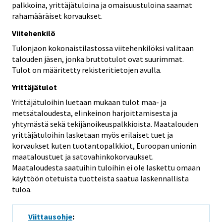
palkkoina, yrittäjätuloina ja omaisuustuloina saamat
rahamääräiset korvaukset.
Viitehenkilö
Tulonjaon kokonaistilastossa viitehenkilöksi valitaan
talouden jäsen, jonka bruttotulot ovat suurimmat.
Tulot on määritetty rekisteritietojen avulla.
Yrittäjätulot
Yrittäjätuloihin luetaan mukaan tulot maa- ja
metsätaloudesta, elinkeinon harjoittamisesta ja
yhtymästä sekä tekijänoikeuspalkkioista. Maatalouden
yrittäjätuloihin lasketaan myös erilaiset tuet ja
korvaukset kuten tuotantopalkkiot, Euroopan unionin
maataloustuet ja satovahinkokorvaukset.
Maataloudesta saatuihin tuloihin ei ole laskettu omaan
käyttöön otetuista tuotteista saatua laskennallista
tuloa.
Viittausohje
: