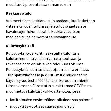
muuttuvat prosenteissa saman verran.
Keskiarvotulo
Aritmeettinen keskiarvotulo saadaan, kun lasketaan
yhteen kaikkien tulonsaajien tulot ja jaetaan se
havaintojen lukumäärällä. Keskiarvotulo on
mediaanituloa herkempi äärihavainnoille.
Kulutusyksikkö
Kulutusyksikköä kohti lasketuilla tuloilla ja
kulutusmenoilla voidaan verrata kooltaan ja
rakenteeltaan erilaisia kotitalouksia toisiinsa.
Kulutusyksiköiden laskutapoja on useita erilaisia.
Tulonjakotilastossa ja kulutustutkimuksessa on
käytetty vuodesta 2002 lähtien Euroopan unionin
tilastoviraston Eurostatin suosittamaa OECD:n ns.
muunnettua kulutusyksikköasteikkoa, jossa
kotitalouden ensimmäinen aikuinen saa painon 1
muut yli 13-vuotiaat saavat painon 0,5