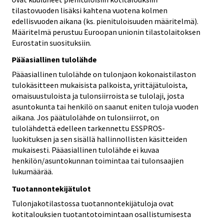
tilastovuoden lisäksi kahtena vuotena kolmen
edellisvuoden aikana (ks. pienituloisuuden määritelmä).
Määritelmä perustuu Euroopan unionin tilastolaitoksen
Eurostatin suosituksiin.
Pääasiallinen tulolähde
Pääasiallinen tulolähde on tulonjaon kokonaistilaston
tulokäsitteen mukaisista palkoista, yrittäjätuloista,
omaisuustuloista ja tulonsiirroista se tulolaji, josta
asuntokunta tai henkilö on saanut eniten tuloja vuoden
aikana. Jos päätulolähde on tulonsiirrot, on
tulolähdettä edelleen tarkennettu ESSPROS-
luokituksen ja sen sisällä hallinnollisten käsitteiden
mukaisesti. Pääasiallinen tulolähde ei kuvaa
henkilön/asuntokunnan toimintaa tai tulonsaajien
lukumäärää.
Tuotannontekijätulot
Tulonjakotilastossa tuotannontekijätuloja ovat
kotitalouksien tuotantotoimintaan osallistumisesta