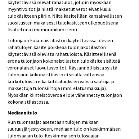
käytettävissä olevat rahatulot, jolloin myöskään
myyntivoitot ja niistä maksetut verot eivät kuulu
tulokäsitteen piiriin. Niitä käsitellään kansainvälisten
suositusten mukaisesti tulokäsitteen ulkopuolisena
lisätietona (memorandum item).
Tulonjaon kokonaistilaston käytettävissä olevien
rahatulojen käsite poikkeaa tulonjakotilaston
käytettävissä olevista rahatuloista. Käsitteellisenä
erona tulonjaon kokonaistilaston tulokäsite sisältää
veronalaiset luovutusvoitot. Käytännöllisistä syistä
tulonjaon kokonaistilasto ei sisällä valtaosaa
korkotuloista eikä kotitalouksien välisiä saatuja ja
maksettuja tulonsiirtoja (mm. elatusmaksuja).
Myöskään kiinteistöveroa ei ole vähennetty tulonjaon
kokonaistilastossa.
Mediaanitulo
Kun tulonsaajat asetetaan tulojen mukaan
suuruusjärjestykseen, mediaanitulo on keskimmäisen
tulonsaajan tulo. Keskimmäisen tulosaajan