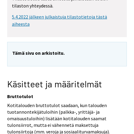
tilaston yhteydessä.
5.4.2022 jälkeen julkaistuja tilastotietoja tästä
aiheesta
Tämä sivu on arkistoitu.
Käsitteet ja määritelmät
Bruttotulot
Kotitalouden bruttotulot saadaan, kun talouden
tuotannontekijätuloihin (palkka-, yrittäjä- ja
omaisuustuloihin) lisätään kotitalouden saamat
tulonsiirrot, mutta ei vähennetä maksettuja
tulonsiirtoja (mm. veroja ja sosiaaliturvamaksuja).