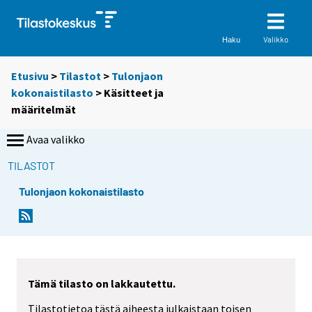
Valikko
Haku
Etusivu
>
Tilastot
>
Tulonjaon
kokonaistilasto
> Käsitteet ja
määritelmät
Avaa valikko
TILASTOT
Tulonjaon kokonaistilasto
Tämä tilasto on lakkautettu.
Tilastotietoa tästä aiheesta julkaistaan toisen