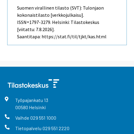
Suomen virallinen tilasto (SVT): Tulonjaon
kokonaistilasto [verkkojulkaisu].
ISSN=1797-3279. Helsinki: Tilastokeskus
[viitattu: 7.8.2026].
Saantitapa: https://stat.fi/til/tjkt/kas.html
Työpajankatu
13
00580
Helsinki
Vaihde
029 551 1000
Tietopalvelu
029 551 2220