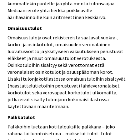
kummallekin puolelle jää yhtä monta tulonsaajaa.
Mediaani ei ole yhtä herkkä poikkeaville
äärihavainnoille kuin aritmeettinen keskiarvo.
Omaisuustulot
Omaisuustuloja ovat rekistereistä saatavat vuokra-,
korko- ja osinkotulot, omaisuuden veronalainen
luovutusvoitto ja yksityiseen vakuutukseen perustuvat
eläkkeet ja muut omaisuustulot verotuksesta.
Osinkotuloihin sisältyy sekä verottomat että
veronalaiset osinkotulot ja osuuspääoman korot.
Lisäksi tulonjakotilastossa omaisuustuloihin sisältyvät
(haastattelutietoihin perustuvat) lähdeveronalaiset
korkotulot sekä verovapaat korkotulot ulkomailta,
jotka eivät sisälly tulonjaon kokonaistilastossa
käytettävään määritelmään.
Palkkatulot
Palkkoihin luetaan kotitalouksille palkkana – joko
rahana tai luontoisetuna – maksetut tulot. Tulot