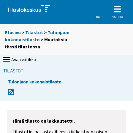
Valikko
Haku
Etusivu
>
Tilastot
>
Tulonjaon
kokonaistilasto
> Muutoksia
tässä tilastossa
Avaa valikko
TILASTOT
Tulonjaon kokonaistilasto
Tämä tilasto on lakkautettu.
Tilastotietoa tästä aiheesta julkaistaan toisen