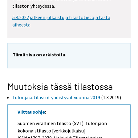
tilaston yhteydessä.
5.4.2022 jälkeen julkaistuja tilastotietoja tästä
aiheesta
Tämä sivu on arkistoitu.
Muutoksia tässä tilastossa
Tulonjakotilastot yhdistyvät vuonna 2019
(1.3.2019)
Viittausohje
:
Suomen virallinen tilasto (SVT): Tulonjaon
kokonaistilasto [verkkojulkaisu].
ISSN=1797-3279. Helsinki: Tilastokeskus