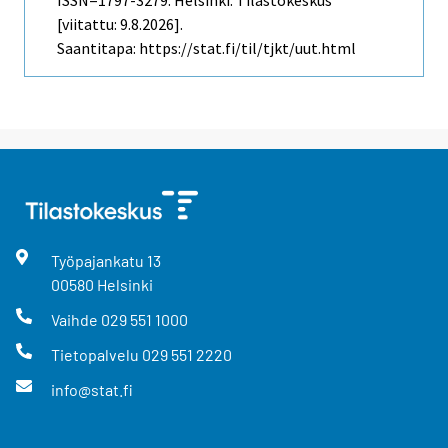
[viitattu: 9.8.2026].
Saantitapa: https://stat.fi/til/tjkt/uut.html
Työpajankatu
13
00580
Helsinki
Vaihde
029 551 1000
Tietopalvelu
029 551 2220
info@stat.fi