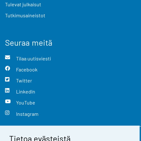
Tulevat julkaisut
Tutkimusaineistot
Seuraa meitä
Tilaa uutisviesti
Facebook
Twitter
LinkedIn
YouTube
Instagram
Tietoa evästeistä
Yhteystiedot