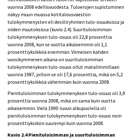
vuonna 2008 edellisvuodesta. Tuloerojen supistuminen
näkyy muun muassa kotitalousväestön
tulokymmenysten eli desiiliryhmien tulo-osuuksissa ja
niiden muutoksissa (kuvio 2.4). Suurituloisimman
tulokymmenyksen tulo-osuus oli 22,8 prosenttia
vuonna 2008, kun se vuotta aikaisemmin oli 1,1
prosenttiyksikköä enemmän. Viimeisen kahden
vuosikymmenen aikana on suurituloisimman
tulokymmenyksen tulo-osuus ollut matalimmillaan
vuonna 1987, jolloin se oli 17,6 prosenttia, mikä on 5,2
prosenttiyksikköä vähemmän kuin vuonna 2008.
Pienituloisimman tulokymmenyksen tulo-osuus oli 3,9
prosenttia vuonna 2008, mikä on sama kuin vuotta
aikaisemmin. Vielä 1990-luvun alkupuolella oli
pienituloisimman tulokymmenyksen tulo-osuus noin
prosenttiyksikön suurempi kuin vuonna 2008.
Kuvio 2.4 Pienituloisimman ja suurituloisimman