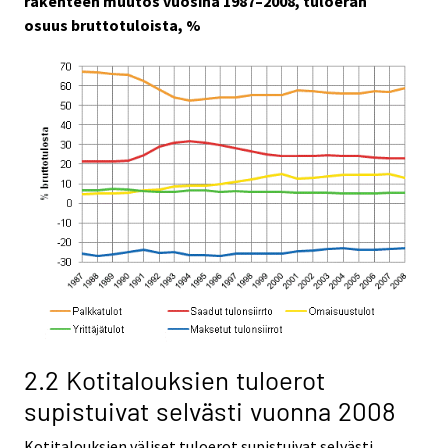
rakenteen muutos vuosina 1987–2008, tuloerän
osuus bruttotuloista, %
2.2 Kotitalouksien tuloerot
supistuivat selvästi vuonna 2008
Kotitalouksien väliset tuloerot supistuivat selvästi