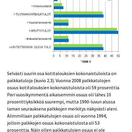
Selvästi suurin osa kotitalouksien kokonaistuloista on
palkkatuloja (kuvio 2.3). Vuonna 2008 palkkatulojen
osuus kotitalouksien kokonaistuloista oli 59 prosenttia.
Pari vuosikymmentä aikaisemmin osuus oli lähes 10
prosenttiyksikköä suurempi, mutta 1990-luvun alussa
laman seurauksena palkkojen merkitys näkyvästi aleni.
Alimmillaan palkkatulojen osuus oli vuonna 1994,
jolloin palkkojen osuus kokonaistulosta oli 53
prosenttia. Näin ollen palkkatulojen osuus ei ole