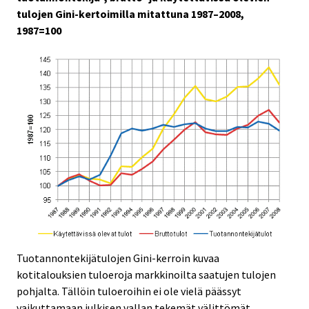
tulojen Gini-kertoimilla mitattuna 1987–2008,
1987=100
Tuotannontekijätulojen Gini-kerroin kuvaa
kotitalouksien tuloeroja markkinoilta saatujen tulojen
pohjalta. Tällöin tuloeroihin ei ole vielä päässyt
vaikuttamaan julkisen vallan tekemät välittömät