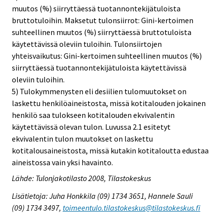
muutos (%) siirryttäessä tuotannontekijätuloista
bruttotuloihin. Maksetut tulonsiirrot: Gini-kertoimen
suhteellinen muutos (%) siirryttäessä bruttotuloista
käytettävissä oleviin tuloihin. Tulonsiirtojen
yhteisvaikutus: Gini-kertoimen suhteellinen muutos (%)
siirryttäessä tuotannontekijätuloista käytettävissä
oleviin tuloihin.
5) Tulokymmenysten eli desiilien tulomuutokset on
laskettu henkilöaineistosta, missä kotitalouden jokainen
henkilö saa tulokseen kotitalouden ekvivalentin
käytettävissä olevan tulon. Luvussa 2.1 esitetyt
ekvivalentin tulon muutokset on laskettu
kotitalousaineistosta, missä kutakin kotitaloutta edustaa
aineistossa vain yksi havainto.
Lähde: Tulonjakotilasto 2008, Tilastokeskus
Lisätietoja: Juha Honkkila (09) 1734 3651, Hannele Sauli
(09) 1734 3497,
toimeentulo.tilastokeskus@tilastokeskus.fi