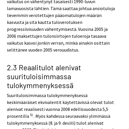
vaikutus on vähentynyt tasaisesti 1990-luvun
lamavuosista lähtien. Tämä saattaa johtua ansiotuloja
lievemmin verotettujen pääomatulojen määrän
kasvusta ja sitä kautta tuloverotuksen
progressiivisuuden vähentymisestä. Vuosina 2005 ja
2006 maksettujen tulonsiirtojen tuloeroja tasaava
vaikutus kasvoi jonkin verran, minkä ainakin osittain
selittänee vuoden 2005 verouudistus.
2.3 Reaalitulot alenivat
suurituloisimmassa
tulokymmenyksessä
Suurituloisimmassa tulokymmenyksessä
keskimääräiset ekvivalentit käytettävissä olevat tulot
alenivat reaalisesti vuonna 2008 edellisvuodesta 5,5
5)
prosentilla
. Myös kahdessa seuraavaksi ylimmässä
tulokymmenyksessä (8. ja 9. desiili) tulot alenivat