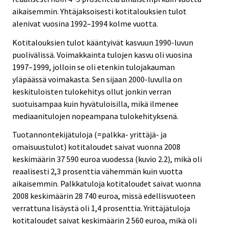
aikaisemmin. Yhtäjaksoisesti kotitalouksien tulot
alenivat vuosina 1992–1994 kolme vuotta.
Kotitalouksien tulot kääntyivät kasvuun 1990-luvun
puolivälissä. Voimakkainta tulojen kasvu oli vuosina
1997–1999, jolloin se oli etenkin tulojakauman
yläpäässä voimakasta. Sen sijaan 2000-luvulla on
keskituloisten tulokehitys ollut jonkin verran
suotuisampaa kuin hyvätuloisilla, mikä ilmenee
mediaanitulojen nopeampana tulokehityksenä.
Tuotannontekijätuloja (=palkka- yrittäjä- ja
omaisuustulot) kotitaloudet saivat vuonna 2008
keskimäärin 37 590 euroa vuodessa (kuvio 2.2), mikä oli
reaalisesti 2,3 prosenttia vähemmän kuin vuotta
aikaisemmin. Palkkatuloja kotitaloudet saivat vuonna
2008 keskimäärin 28 740 euroa, missä edellisvuoteen
verrattuna lisäystä oli 1,4 prosenttia. Yrittäjätuloja
kotitaloudet saivat keskimäärin 2 560 euroa, mikä oli