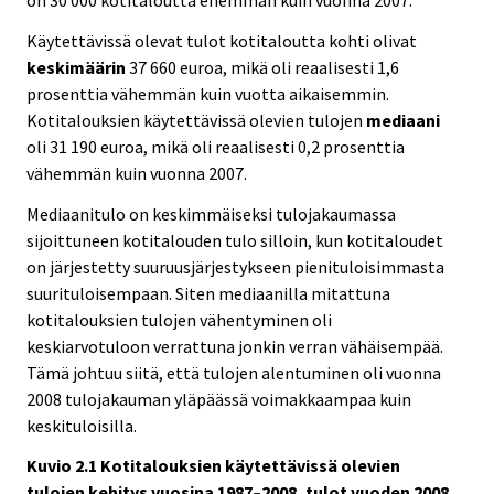
on 30 000 kotitaloutta enemmän kuin vuonna 2007.
Käytettävissä olevat tulot kotitaloutta kohti olivat
keskimäärin
37 660 euroa, mikä oli reaalisesti 1,6
prosenttia vähemmän kuin vuotta aikaisemmin.
Kotitalouksien käytettävissä olevien tulojen
mediaani
oli 31 190 euroa, mikä oli reaalisesti 0,2 prosenttia
vähemmän kuin vuonna 2007.
Mediaanitulo on keskimmäiseksi tulojakaumassa
sijoittuneen kotitalouden tulo silloin, kun kotitaloudet
on järjestetty suuruusjärjestykseen pienituloisimmasta
suurituloisempaan. Siten mediaanilla mitattuna
kotitalouksien tulojen vähentyminen oli
keskiarvotuloon verrattuna jonkin verran vähäisempää.
Tämä johtuu siitä, että tulojen alentuminen oli vuonna
2008 tulojakauman yläpäässä voimakkaampaa kuin
keskituloisilla.
Kuvio 2.1 Kotitalouksien käytettävissä olevien
tulojen kehitys vuosina 1987–2008, tulot vuoden 2008