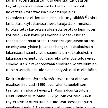
rahanarvoon elinkustannusindeksillä. Kuviossa on
käytetty kahta tulokäsitettä: kotitaloutta kohti
laskettuja käytettävissä olevia tuloja ja ns.
1)
ekvivalentteja eli kotitalouden kulutusyksikköä
kohti
laskettuja käytettävissä olevia tuloja. Jälkimmäistä
tulokäsitettä käytetään siksi, että se ottaa huomioon
kotitalouksien koko- ja rakenne-erot sekä niissä
tapahtuneet muutokset. Tarkasteluajanjakson aikana
on erityisesti yhden ja kahden hengen kotitalouksien
lukumäärä lisääntynyt ja suurempien kotitalouksien
lukumäärä vähentynyt. Ilman ekvivalenttia tuloa eivät
erikokoisten ja rakenteeltaan erilaisten kotitalouksien
tulojen vertailut ja tulonjakoanalyysit olisi mielekkäitä.
Kotitalouksien käytettävissä olevat tulot alenivat
reaalisesti selvästi 1990-luvun alun taloudellisen
taantuman aikana (kuvio 2.1). Voimakkainta tulojen
alentuminen oli vuonna 1992, jolloin kotitalouksien
käytettävissä oleva tulo oli tulokäsitteestä riippuen
reaalisesti noin 4–5 prosenttia alhaisempi kuin vuotta