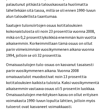
palautunut pitkästä talouskasvusta huolimatta
lähellekään sitä tasoa, millä se oli ennen 1990-luvun
alun taloudellista taantumaa.
Saatujen tulonsiirtojen osuus kotitalouksien
kokonaistulosta oli noin 23 prosenttia vuonna 2008,
mikä on 0,2 prosenttiyksikköä enemmän kuin vuotta
aikaisemmin. Korkeimmillaan tämä osuus on ollut
parin viimeisimmän vuosikymmenen aikana vuonna
1994, jolloin se oli 32 prosenttia.
Omaisuustulojen tulo-osuus on kasvanut tasaisesti
parin vuosikymmenen aikana. Vuonna 2008
omaisuustulot muodostivat noin 13 prosenttia
kotitalouksien kaikista tuloista. Kaksi vuosikymmentä
aikaisemmin vastaava osuus oli 5 prosentin luokkaa.
Omaisuustulojen merkityksen kasvu on ollut erityisen
voimakasta 1990-luvun lopulta lähtien, jolloin myös
tuloerot ovat kasvaneet voimakkaasti.