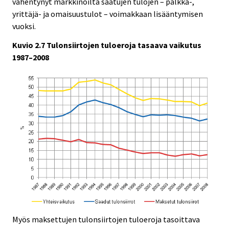
vähentynyt markkinoilta saatujen tulojen – palkka-,
yrittäjä- ja omaisuustulot – voimakkaan lisääntymisen
vuoksi.
Kuvio 2.7 Tulonsiirtojen tuloeroja tasaava vaikutus
1987–2008
Myös maksettujen tulonsiirtojen tuloeroja tasoittava