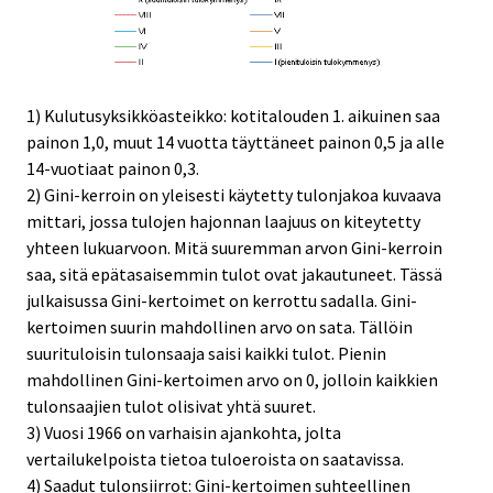
1) Kulutusyksikköasteikko: kotitalouden 1. aikuinen saa
painon 1,0, muut 14 vuotta täyttäneet painon 0,5 ja alle
14-vuotiaat painon 0,3.
2) Gini-kerroin on yleisesti käytetty tulonjakoa kuvaava
mittari, jossa tulojen hajonnan laajuus on kiteytetty
yhteen lukuarvoon. Mitä suuremman arvon Gini-kerroin
saa, sitä epätasaisemmin tulot ovat jakautuneet. Tässä
julkaisussa Gini-kertoimet on kerrottu sadalla. Gini-
kertoimen suurin mahdollinen arvo on sata. Tällöin
suurituloisin tulonsaaja saisi kaikki tulot. Pienin
mahdollinen Gini-kertoimen arvo on 0, jolloin kaikkien
tulonsaajien tulot olisivat yhtä suuret.
3) Vuosi 1966 on varhaisin ajankohta, jolta
vertailukelpoista tietoa tuloeroista on saatavissa.
4) Saadut tulonsiirrot: Gini-kertoimen suhteellinen