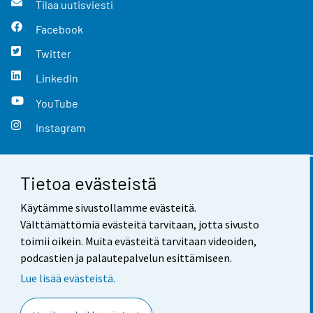
Tilaa uutisviesti
Facebook
Twitter
LinkedIn
YouTube
Instagram
Tietoa evästeistä
Yhteystiedot
Käytämme sivustollamme evästeitä.
Palaute
Välttämättömiä evästeitä tarvitaan, jotta sivusto
toimii oikein. Muita evästeitä tarvitaan videoiden,
Käyttöehdot
podcastien ja palautepalvelun esittämiseen.
Tietosuoja
Lue lisää evästeistä.
Saavutettavuus