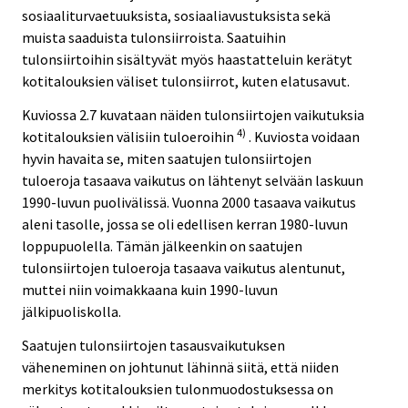
sosiaaliturvaetuuksista, sosiaaliavustuksista sekä
muista saaduista tulonsiirroista. Saatuihin
tulonsiirtoihin sisältyvät myös haastatteluin kerätyt
kotitalouksien väliset tulonsiirrot, kuten elatusavut.
Kuviossa 2.7 kuvataan näiden tulonsiirtojen vaikutuksia
4)
kotitalouksien välisiin tuloeroihin
. Kuviosta voidaan
hyvin havaita se, miten saatujen tulonsiirtojen
tuloeroja tasaava vaikutus on lähtenyt selvään laskuun
1990-luvun puolivälissä. Vuonna 2000 tasaava vaikutus
aleni tasolle, jossa se oli edellisen kerran 1980-luvun
loppupuolella. Tämän jälkeenkin on saatujen
tulonsiirtojen tuloeroja tasaava vaikutus alentunut,
muttei niin voimakkaana kuin 1990-luvun
jälkipuoliskolla.
Saatujen tulonsiirtojen tasausvaikutuksen
väheneminen on johtunut lähinnä siitä, että niiden
merkitys kotitalouksien tulonmuodostuksessa on