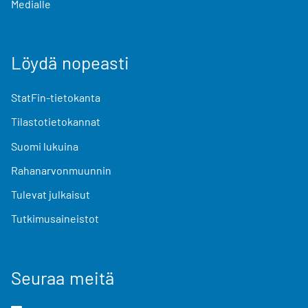
Medialle
Löydä nopeasti
StatFin-tietokanta
Tilastotietokannat
Suomi lukuina
Rahanarvonmuunnin
Tulevat julkaisut
Tutkimusaineistot
Seuraa meitä