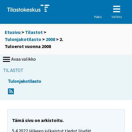
Valikko
Haku
Etusivu
>
Tilastot
>
Tulonjakotilasto
>
2008
> 2.
Tuloerot vuonna 2008
Avaa valikko
TILASTOT
Tulonjakotilasto
Tämä sivu on arkistoitu.
5.4.2022 jälkeen julkaistut tiedot löydät