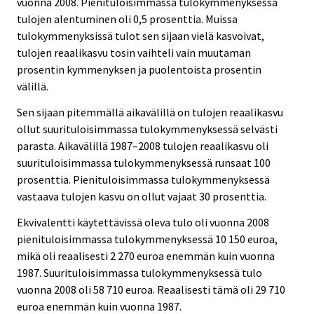
vuonna 2008. Pienituloisimmassa tulokymmenyksessä
tulojen alentuminen oli 0,5 prosenttia. Muissa
tulokymmenyksissä tulot sen sijaan vielä kasvoivat,
tulojen reaalikasvu tosin vaihteli vain muutaman
prosentin kymmenyksen ja puolentoista prosentin
välillä.
Sen sijaan pitemmällä aikavälillä on tulojen reaalikasvu
ollut suurituloisimmassa tulokymmenyksessä selvästi
parasta. Aikavälillä 1987–2008 tulojen reaalikasvu oli
suurituloisimmassa tulokymmenyksessä runsaat 100
prosenttia. Pienituloisimmassa tulokymmenyksessä
vastaava tulojen kasvu on ollut vajaat 30 prosenttia.
Ekvivalentti käytettävissä oleva tulo oli vuonna 2008
pienituloisimmassa tulokymmenyksessä 10 150 euroa,
mikä oli reaalisesti 2 270 euroa enemmän kuin vuonna
1987. Suurituloisimmassa tulokymmenyksessä tulo
vuonna 2008 oli 58 710 euroa. Reaalisesti tämä oli 29 710
euroa enemmän kuin vuonna 1987.