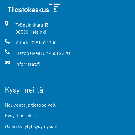
Työpajankatu
13
00580
Helsinki
Vaihde
029 551 1000
Tietopalvelu
029 551 2220
info@stat.fi
Kysy meiltä
Neuvonta ja tietopalvelu
Kysy tilastoista
Usein kysytyt kysymykset