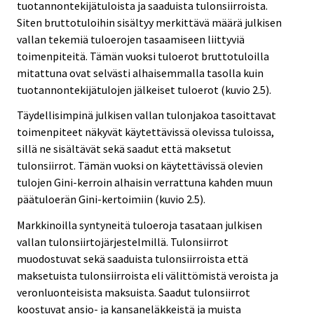
tuotannontekijätuloista ja saaduista tulonsiirroista.
Siten bruttotuloihin sisältyy merkittävä määrä julkisen
vallan tekemiä tuloerojen tasaamiseen liittyviä
toimenpiteitä. Tämän vuoksi tuloerot bruttotuloilla
mitattuna ovat selvästi alhaisemmalla tasolla kuin
tuotannontekijätulojen jälkeiset tuloerot (kuvio 2.5).
Täydellisimpinä julkisen vallan tulonjakoa tasoittavat
toimenpiteet näkyvät käytettävissä olevissa tuloissa,
sillä ne sisältävät sekä saadut että maksetut
tulonsiirrot. Tämän vuoksi on käytettävissä olevien
tulojen Gini-kerroin alhaisin verrattuna kahden muun
päätuloerän Gini-kertoimiin (kuvio 2.5).
Markkinoilla syntyneitä tuloeroja tasataan julkisen
vallan tulonsiirtojärjestelmillä. Tulonsiirrot
muodostuvat sekä saaduista tulonsiirroista että
maksetuista tulonsiirroista eli välittömistä veroista ja
veronluonteisista maksuista. Saadut tulonsiirrot
koostuvat ansio- ja kansaneläkkeistä ja muista