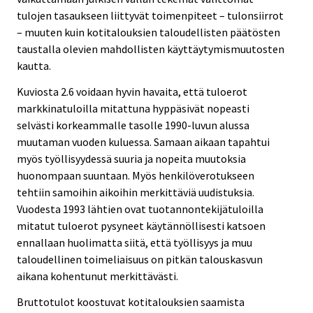
tulojen tasaukseen liittyvät toimenpiteet – tulonsiirrot
– muuten kuin kotitalouksien taloudellisten päätösten
taustalla olevien mahdollisten käyttäytymismuutosten
kautta.
Kuviosta 2.6 voidaan hyvin havaita, että tuloerot
markkinatuloilla mitattuna hyppäsivät nopeasti
selvästi korkeammalle tasolle 1990-luvun alussa
muutaman vuoden kuluessa. Samaan aikaan tapahtui
myös työllisyydessä suuria ja nopeita muutoksia
huonompaan suuntaan. Myös henkilöverotukseen
tehtiin samoihin aikoihin merkittäviä uudistuksia.
Vuodesta 1993 lähtien ovat tuotannontekijätuloilla
mitatut tuloerot pysyneet käytännöllisesti katsoen
ennallaan huolimatta siitä, että työllisyys ja muu
taloudellinen toimeliaisuus on pitkän talouskasvun
aikana kohentunut merkittävästi.
Bruttotulot koostuvat kotitalouksien saamista