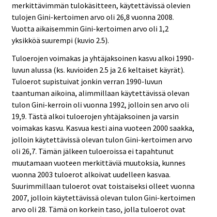
merkittävimmän tulokäsitteen, käytettävissä olevien
tulojen Gini-kertoimen arvo oli 26,8 vuonna 2008.
Vuotta aikaisemmin Gini-kertoimen arvo oli 1,2
yksikköä suurempi (kuvio 2.5).
Tuloerojen voimakas ja yhtäjaksoinen kasvu alkoi 1990-
luvun alussa (ks. kuvioiden 2.5 ja 2.6 keltaiset käyrät).
Tuloerot supistuivat jonkin verran 1990-luvun
taantuman aikoina, alimmillaan käytettävissä olevan
tulon Gini-kerroin oli vuonna 1992, jolloin sen arvo oli
19,9. Tästä alkoi tuloerojen yhtäjaksoinen ja varsin
voimakas kasvu. Kasvua kesti aina vuoteen 2000 saakka,
jolloin käytettävissä olevan tulon Gini-kertoimen arvo
oli 26,7. Tämän jälkeen tuloeroissa ei tapahtunut
muutamaan vuoteen merkittäviä muutoksia, kunnes
vuonna 2003 tuloerot alkoivat uudelleen kasvaa.
Suurimmillaan tuloerot ovat toistaiseksi olleet vuonna
2007, jolloin käytettävissä olevan tulon Gini-kertoimen
arvo oli 28. Tämä on korkein taso, jolla tuloerot ovat