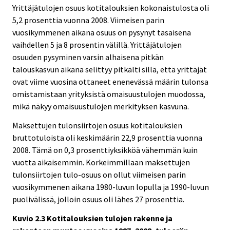
Yrittäjätulojen osuus kotitalouksien kokonaistulosta oli
5,2 prosenttia vuonna 2008. Viimeisen parin
vuosikymmenen aikana osuus on pysynyt tasaisena
vaihdellen 5 ja 8 prosentin välillä. Yrittäjätulojen
osuuden pysyminen varsin alhaisena pitkän
talouskasvun aikana selittyy pitkälti sillä, että yrittäjät
ovat viime vuosina ottaneet enenevässä määrin tulonsa
omistamistaan yrityksistä omaisuustulojen muodossa,
mikä näkyy omaisuustulojen merkityksen kasvuna.
Maksettujen tulonsiirtojen osuus kotitalouksien
bruttotuloista oli keskimäärin 22,9 prosenttia vuonna
2008. Tämä on 0,3 prosenttiyksikköä vähemmän kuin
vuotta aikaisemmin. Korkeimmillaan maksettujen
tulonsiirtojen tulo-osuus on ollut viimeisen parin
vuosikymmenen aikana 1980-luvun lopulla ja 1990-luvun
puolivälissä, jolloin osuus oli lähes 27 prosenttia.
Kuvio 2.3 Kotitalouksien tulojen rakenne ja