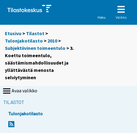
Valikko
Haku
Etusivu
>
Tilastot
>
Tulonjakotilasto
>
2010
>
Subjektiivinen toimeentulo
> 3.
Koettu toimeentulo,
säästämismahdollisuudet ja
yllättävästä menosta
selviytyminen
Avaa valikko
TILASTOT
Tulonjakotilasto