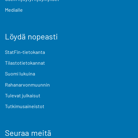
Medialle
Löydä nopeasti
StatFin-tietokanta
Tilastotietokannat
Suomi lukuina
Rahanarvonmuunnin
Tulevat julkaisut
Tutkimusaineistot
Seuraa meitä