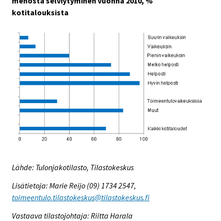
menosta selviytyminen vuonna 2010, %
kotitalouksista
Lähde: Tulonjakotilasto, Tilastokeskus
Lisätietoja: Marie Reijo (09) 1734 2547,
toimeentulo.tilastokeskus@tilastokeskus.fi
Vastaava tilastojohtaja: Riitta Harala