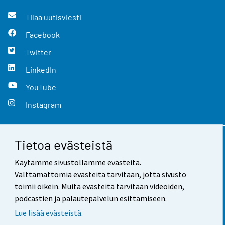
Tilaa uutisviesti
Facebook
Twitter
LinkedIn
YouTube
Instagram
Tietoa evästeistä
Yhteystiedot
Käytämme sivustollamme evästeitä.
Palaute
Välttämättömiä evästeitä tarvitaan, jotta sivusto
toimii oikein. Muita evästeitä tarvitaan videoiden,
Käyttöehdot
podcastien ja palautepalvelun esittämiseen.
Tietosuoja
Lue lisää evästeistä.