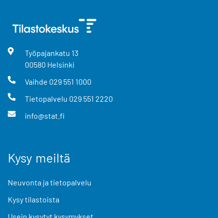
Työpajankatu
13
00580
Helsinki
Vaihde
029 551 1000
Tietopalvelu
029 551 2220
info@stat.fi
Kysy meiltä
Neuvonta ja tietopalvelu
Kysy tilastoista
Usein kysytyt kysymykset