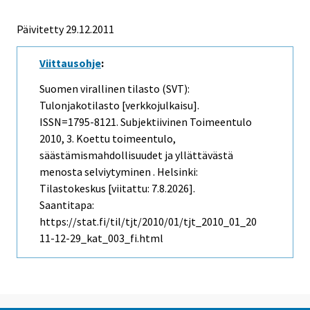
Päivitetty 29.12.2011
Viittausohje
:
Suomen virallinen tilasto (SVT):
Tulonjakotilasto [verkkojulkaisu].
ISSN=1795-8121.
Subjektiivinen Toimeentulo
2010, 3. Koettu toimeentulo,
säästämismahdollisuudet ja yllättävästä
menosta selviytyminen . Helsinki:
Tilastokeskus [viitattu: 7.8.2026].
Saantitapa:
https://stat.fi/til/tjt/2010/01/tjt_2010_01_20
11-12-29_kat_003_fi.html