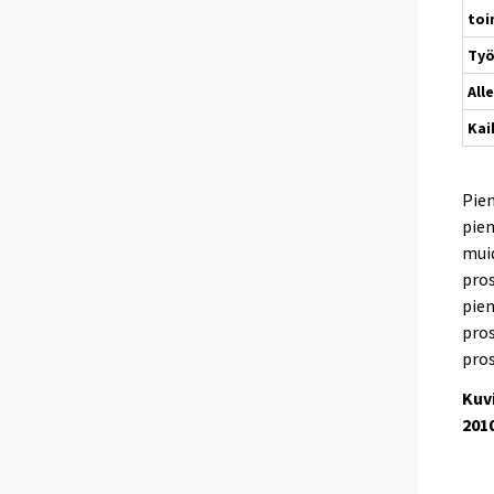
to
Ty
All
Kai
Pien
pien
mui
pros
pien
pros
pros
Kuv
2010