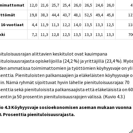
imimattomat
12,0
21,6
25,7
25,4
26,0
26,5
24,6
26,0
4
öttömät
19,8
38,3
44,4
43,7
48,1
52,5
49,4
45,8
12
e 16-vuotiaat
4,4
11,9
11,3
12,2
14,0
13,5
13,3
12,5
11
kki
7,2
11,3
12,8
12,5
13,5
13,3
13,1
13,3
70
ituloisuusrajan alittavien keskitulot ovat kauimpana
ituloisuusrajasta opiskelijoilla (24,2 %) ja yrittäjillä (23,4 %). Myö
den ammatissa toimimattomien ja työttömien köyhyysvaje on yli
enttia. Pienituloisten palkansaajien ja eläkeläisten köyhyysvaje 
in. Nämä ryhmät sijoittuvat hyvin lähelle pienituloisuusrajaa: 70
enttia sekä pienituloisista palkansaajista että eläkeläisistä on 6
entin ja 50 prosentin pienituloisuusrajojen välissä. (Kuvio 4.3.)
io 4.3 Köyhyysvaje sosioekonomisen aseman mukaan vuonna
. Prosenttia pienituloisuusrajasta.