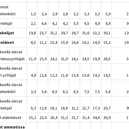
mmat
mihenkilöt
1,5
2,4
2,9
2,8
3,2
3,3
3,3
3,9
2
ntekijät
2,1
4,6
4,2
4,2
5,5
4,5
4,9
4,9
3
skelijat
19,8
23,7
31,1
29,7
29,7
31,6
32,2
30,1
12
keläiset
6,5
11,2
15,4
15,0
16,6
16,1
14,0
15,2
19
keellä olevat
talousyrittäjät
11,9
15,9
24,1
21,0
24,1
24,5
19,9
26,5
3
keellä olevat
 yrittäjät
4,9
12,6
12,3
11,8
13,6
13,6
14,3
14,5
1
keellä olevat
mihenkilöt
2,3
3,6
8,5
8,2
8,5
7,5
7,5
5,8
2
keellä olevat
tekijät
5,3
12,8
18,1
18,8
21,2
21,7
17,3
20,7
9
t eläkeläiset
15,2
23,4
28,4
31,3
31,7
31,4
34,6
30,9
1
t ammatissa