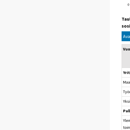
Tau
sos
Ava
Vuo
Yri
Maa
Työn
Yksi
Pal
Yle
toi