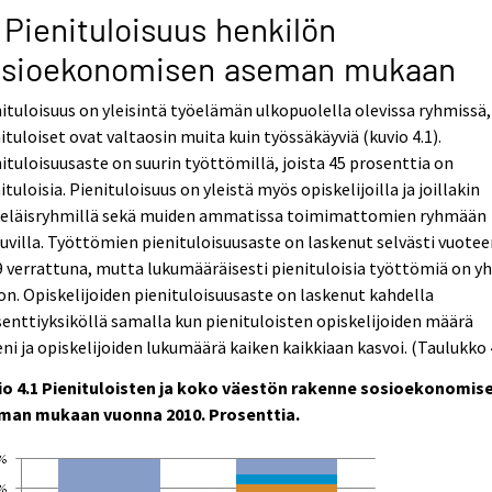
 Pienituloisuus henkilön
osioekonomisen aseman mukaan
ituloisuus on yleisintä työelämän ulkopuolella olevissa ryhmissä,
ituloiset ovat valtaosin muita kuin työssäkäyviä (kuvio 4.1).
ituloisuusaste on suurin työttömillä, joista 45 prosenttia on
ituloisia. Pienituloisuus on yleistä myös opiskelijoilla ja joillakin
keläisryhmillä sekä muiden ammatissa toimimattomien ryhmään
uvilla. Työttömien pienituloisuusaste on laskenut selvästi vuote
 verrattuna, mutta lukumääräisesti pienituloisia työttömiä on y
on. Opiskelijoiden pienituloisuusaste on laskenut kahdella
enttiyksiköllä samalla kun pienituloisten opiskelijoiden määrä
ni ja opiskelijoiden lukumäärä kaiken kaikkiaan kasvoi. (Taulukko 4
io 4.1 Pienituloisten ja koko väestön rakenne sosioekonomis
man mukaan vuonna 2010. Prosenttia.