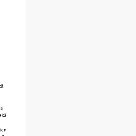
tä
kä
Sekä
mien