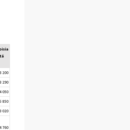
oisia
tä
8 200
8 290
4 050
5 850
3 020
4 760