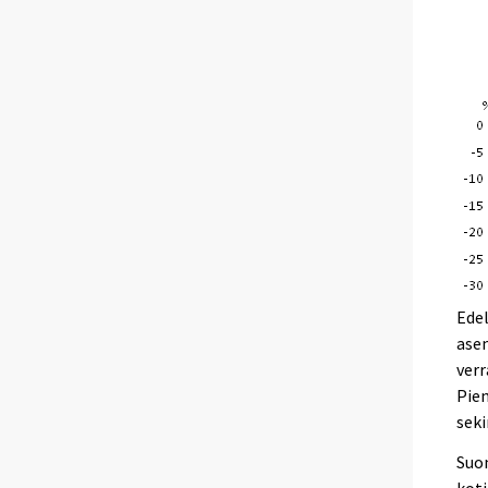
Ede
asem
verr
Pien
seki
Suom
koti