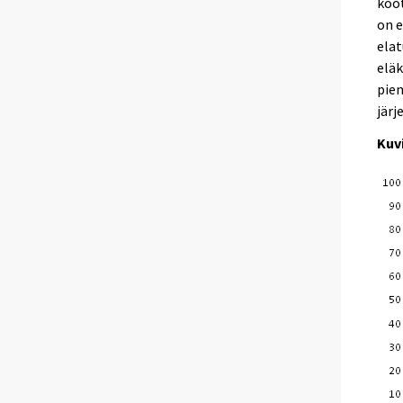
koot
on e
elat
eläk
pien
järj
Kuvi