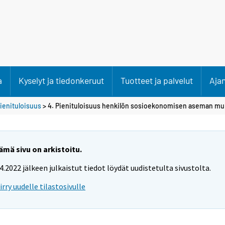
a
Kyselyt ja tiedonkeruut
Tuotteet ja palvelut
Aja
ienituloisuus
> 4. Pienituloisuus henkilön sosioekonomisen aseman m
ämä sivu on arkistoitu.
.4.2022 jälkeen julkaistut tiedot löydät uudistetulta sivustolta.
iirry uudelle tilastosivulle