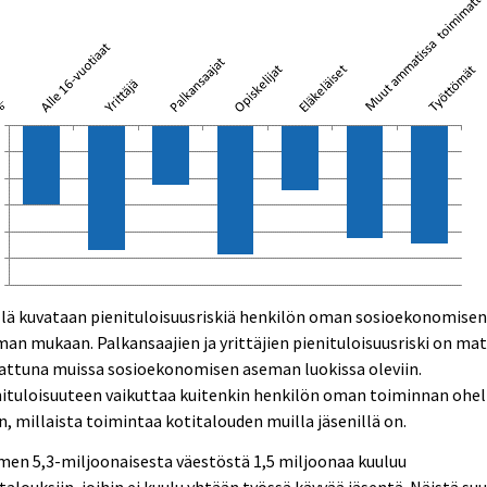
llä kuvataan pienituloisuusriskiä henkilön oman sosioekonomise
an mukaan. Palkansaajien ja yrittäjien pienituloisuusriski on ma
attuna muissa sosioekonomisen aseman luokissa oleviin.
ituloisuuteen vaikuttaa kuitenkin henkilön oman toiminnan ohel
n, millaista toimintaa kotitalouden muilla jäsenillä on.
en 5,3-miljoonaisesta väestöstä 1,5 miljoonaa kuuluu
talouksiin, joihin ei kuulu yhtään työssä käyvää jäsentä. Näistä suu