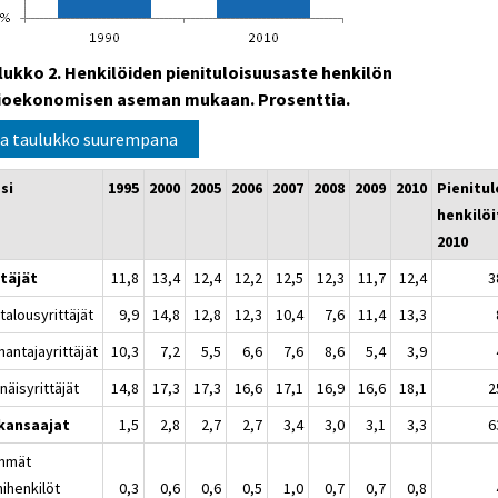
lukko 2. Henkilöiden pienituloisuusaste henkilön
ioekonomisen aseman mukaan. Prosenttia.
a taulukko suurempana
si
1995
2000
2005
2006
2007
2008
2009
2010
Pienitul
henkilöi
2010
ttäjät
11,8
13,4
12,4
12,2
12,5
12,3
11,7
12,4
3
talousyrittäjät
9,9
14,8
12,8
12,3
10,4
7,6
11,4
13,3
antajayrittäjät
10,3
7,2
5,5
6,6
7,6
8,6
5,4
3,9
näisyrittäjät
14,8
17,3
17,3
16,6
17,1
16,9
16,6
18,1
2
kansaajat
1,5
2,8
2,7
2,7
3,4
3,0
3,1
3,3
6
mmät
mihenkilöt
0,3
0,6
0,6
0,5
1,0
0,7
0,7
0,8