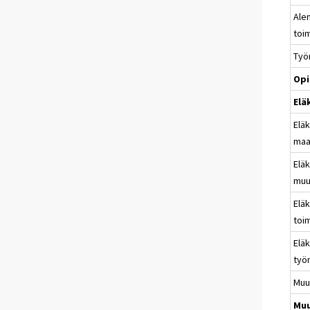
Ale
toi
Työ
Opi
Elä
Eläk
maa
Eläk
muut
Eläk
toi
Eläk
työn
Muu
Muu