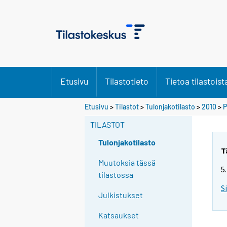
Etusivu
Tilastotieto
Tietoa tilastoist
Etusivu
>
Tilastot
>
Tulonjakotilasto
>
2010
>
P
TILASTOT
Tulonjakotilasto
T
Muutoksia tässä
5
tilastossa
S
Julkistukset
Katsaukset