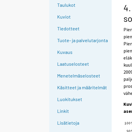
Taulukot
4.
s
Kuviot
Tiedotteet
Pien
pien
Tuote- ja palvelutarjonta
Pien
pien
Kuvaus
elä
Laatuselosteet
kuul
2009
Menetelmäselosteet
palj
pros
Käsitteet ja määritelmät
vähe
Luokitukset
Kuv
ase
Linkit
Lisätietoja