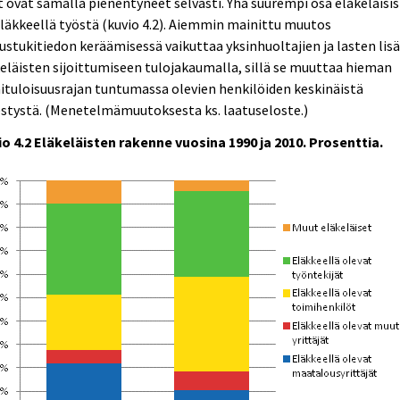
 ovat samalla pienentyneet selvästi. Yhä suurempi osa eläkeläisi
läkkeellä työstä (kuvio 4.2). Aiemmin mainittu muutos
ustukitiedon keräämisessä vaikuttaa yksinhuoltajien ja lasten lisä
eläisten sijoittumiseen tulojakaumalla, sillä se muuttaa hieman
ituloisuusrajan tuntumassa olevien henkilöiden keskinäistä
estystä. (Menetelmämuutoksesta ks. laatuseloste.)
o 4.2 Eläkeläisten rakenne vuosina 1990 ja 2010. Prosenttia.