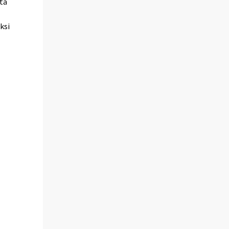
stä
ksi