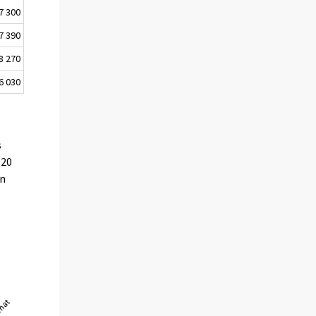
7 300
7 390
8 270
6 030
s
 20
on
0