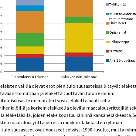
eläisten välillä olevat erot pienituloisuusasteissa liittyvät eläket
tävään toimintaan ja eläkettä tuottavan tulon eroihin.
ituloisuusaste on matalin työstä eläkettä nauttivilla
ihenkilöillä ja korkein eläkkeellä olevilla maatalousyrittäjillä se
la eläkeläisillä, joiden eläke koostuu lähinnä kansaneläkkeestä. 
sten maatalousyrittäjien että muiden eläkeläisten ryhmän
ituloisuusasteet ovat nousseet selvästi 1990-luvulta, mutta ryh