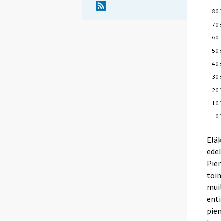
Eläk
edel
Pien
toim
muil
enti
pien