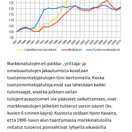
Markkinatulojen eli palkka-, yrittäjä- ja
omaisuustulojen jakautumista kuvataan
tuotannontekijätulojen Gini-kertoimella. Koska
tuotannontekijätuloja eivät saa läheskään kaikki
tulonsaajat, eivätkä julkisen vallan
tulojentasaustoimet ole päässeet vaikuttamaan, ovat
markkinatulojen jälkeiset tuloerot varsin suuret (ks.
kuvion 6 sininen käyrä). Kuviosta voidaan hyvin havaita,
että 1990-luvun alun taantumassa markkinatuloilla
mitatut tuloerot ponnahtivat lyhyellä aikavälillä