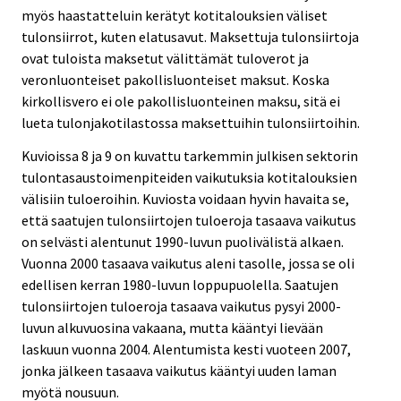
myös haastatteluin kerätyt kotitalouksien väliset
tulonsiirrot, kuten elatusavut. Maksettuja tulonsiirtoja
ovat tuloista maksetut välittämät tuloverot ja
veronluonteiset pakollisluonteiset maksut. Koska
kirkollisvero ei ole pakollisluonteinen maksu, sitä ei
lueta tulonjakotilastossa maksettuihin tulonsiirtoihin.
Kuvioissa 8 ja 9 on kuvattu tarkemmin julkisen sektorin
tulontasaustoimenpiteiden vaikutuksia kotitalouksien
välisiin tuloeroihin. Kuviosta voidaan hyvin havaita se,
että saatujen tulonsiirtojen tuloeroja tasaava vaikutus
on selvästi alentunut 1990-luvun puolivälistä alkaen.
Vuonna 2000 tasaava vaikutus aleni tasolle, jossa se oli
edellisen kerran 1980-luvun loppupuolella. Saatujen
tulonsiirtojen tuloeroja tasaava vaikutus pysyi 2000-
luvun alkuvuosina vakaana, mutta kääntyi lievään
laskuun vuonna 2004. Alentumista kesti vuoteen 2007,
jonka jälkeen tasaava vaikutus kääntyi uuden laman
myötä nousuun.