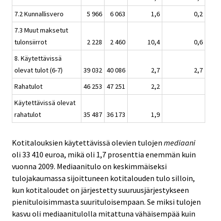
7.2 Kunnallisvero
5 966
6 063
1,6
0,2
7.3 Muut maksetut
tulonsiirrot
2 228
2 460
10,4
0,6
8. Käytettävissä
olevat tulot (6-7)
39 032
40 086
2,7
2,7
Rahatulot
46 253
47 251
2,2
Käytettävissä olevat
rahatulot
35 487
36 173
1,9
Kotitalouksien käytettävissä olevien tulojen
mediaani
oli 33 410 euroa, mikä oli 1,7 prosenttia enemmän kuin
vuonna 2009. Mediaanitulo on keskimmäiseksi
tulojakaumassa sijoittuneen kotitalouden tulo silloin,
kun kotitaloudet on järjestetty suuruusjärjestykseen
pienituloisimmasta suurituloisempaan. Se miksi tulojen
kasvu oli mediaanitulolla mitattuna vähäisempää kuin