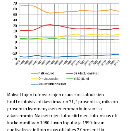
Maksettujen tulonsiirtojen osuus kotitalouksien
bruttotuloista oli keskimäärin 21,7 prosenttia, mikä on
prosentin kymmenyksen enemmän kuin vuotta
aikaisemmin. Maksettujen tulonsiirtojen tulo-osuus oli
korkeimmillaan 1980-luvun lopulla ja 1990-luvun
puolivälissä, jolloin osuus oli lähes 27 prosenttia.