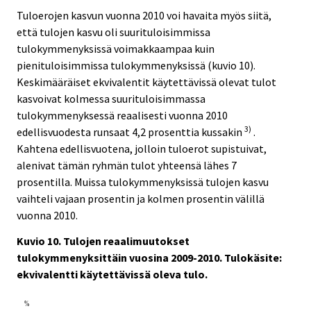
Tuloerojen kasvun vuonna 2010 voi havaita myös siitä,
että tulojen kasvu oli suurituloisimmissa
tulokymmenyksissä voimakkaampaa kuin
pienituloisimmissa tulokymmenyksissä (kuvio 10).
Keskimääräiset ekvivalentit käytettävissä olevat tulot
kasvoivat kolmessa suurituloisimmassa
tulokymmenyksessä reaalisesti vuonna 2010
3)
edellisvuodesta runsaat 4,2 prosenttia kussakin
.
Kahtena edellisvuotena, jolloin tuloerot supistuivat,
alenivat tämän ryhmän tulot yhteensä lähes 7
prosentilla. Muissa tulokymmenyksissä tulojen kasvu
vaihteli vajaan prosentin ja kolmen prosentin välillä
vuonna 2010.
Kuvio 10. Tulojen reaalimuutokset
tulokymmenyksittäin vuosina 2009-2010. Tulokäsite:
ekvivalentti käytettävissä oleva tulo.