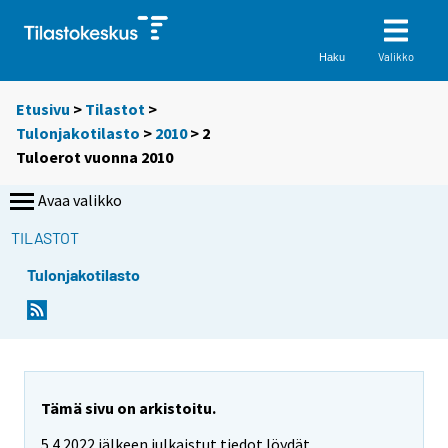
Valikko
Haku
Etusivu
>
Tilastot
>
Tulonjakotilasto
>
2010
> 2
Tuloerot vuonna 2010
Avaa valikko
TILASTOT
Tulonjakotilasto
Tämä sivu on arkistoitu.
5.4.2022 jälkeen julkaistut tiedot löydät