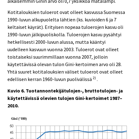
aikaisemmin Ginin arvo oli 0,7 yksikköä matalampi.
Kotitalouksien tuloerot ovat olleet kasvussa Suomessa
1990-luvun alkupuolelta lähtien (ks. kuvioiden 6 ja 7
keltaiset käyrät). Erityisen nopeaa tuloerojen kasvu oli
1990-luvun jälkipuoliskolla. Tuloerojen kasvu pysähtyi
hetkellisesti 2000-luvun alussa, mutta kääntyi
uudelleen kasvuun vuonna 2003. Tuloerot ovat olleet
toistaiseksi suurimmillaan vuonna 2007, jolloin
käytettävissä olevan tulon Gini-kertoimen arvo oli 28.
Yhtä suuret kotitalouksien väliset tuloerot ovat olleet
2)
edellisen kerran 1960-luvun puolivälissä
.
Kuvio 6. Tuotannontekijätulojen-, bruttotulojen- ja
käytettävissä olevien tulojen Gini-kertoimet 1987–
2010.