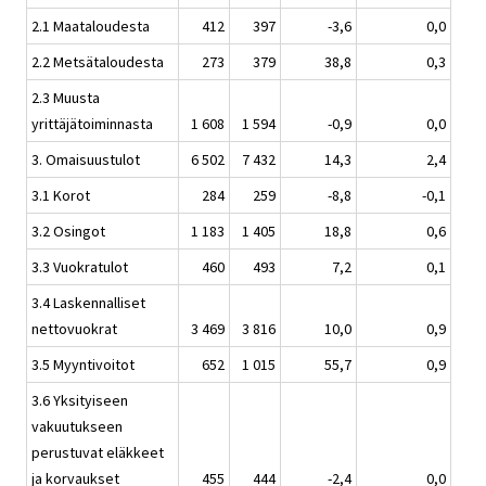
2.1 Maataloudesta
412
397
-3,6
0,0
2.2 Metsätaloudesta
273
379
38,8
0,3
2.3 Muusta
yrittäjätoiminnasta
1 608
1 594
-0,9
0,0
3. Omaisuustulot
6 502
7 432
14,3
2,4
3.1 Korot
284
259
-8,8
-0,1
3.2 Osingot
1 183
1 405
18,8
0,6
3.3 Vuokratulot
460
493
7,2
0,1
3.4 Laskennalliset
nettovuokrat
3 469
3 816
10,0
0,9
3.5 Myyntivoitot
652
1 015
55,7
0,9
3.6 Yksityiseen
vakuutukseen
perustuvat eläkkeet
ja korvaukset
455
444
-2,4
0,0