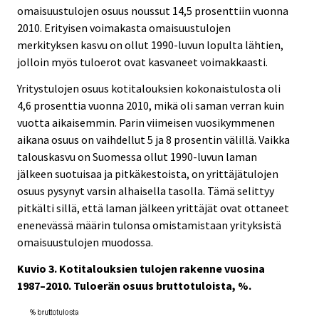
omaisuustulojen osuus noussut 14,5 prosenttiin vuonna
2010. Erityisen voimakasta omaisuustulojen
merkityksen kasvu on ollut 1990-luvun lopulta lähtien,
jolloin myös tuloerot ovat kasvaneet voimakkaasti.
Yritystulojen osuus kotitalouksien kokonaistulosta oli
4,6 prosenttia vuonna 2010, mikä oli saman verran kuin
vuotta aikaisemmin. Parin viimeisen vuosikymmenen
aikana osuus on vaihdellut 5 ja 8 prosentin välillä. Vaikka
talouskasvu on Suomessa ollut 1990-luvun laman
jälkeen suotuisaa ja pitkäkestoista, on yrittäjätulojen
osuus pysynyt varsin alhaisella tasolla. Tämä selittyy
pitkälti sillä, että laman jälkeen yrittäjät ovat ottaneet
enenevässä määrin tulonsa omistamistaan yrityksistä
omaisuustulojen muodossa.
Kuvio 3. Kotitalouksien tulojen rakenne vuosina
1987–2010. Tuloerän osuus bruttotuloista, %.