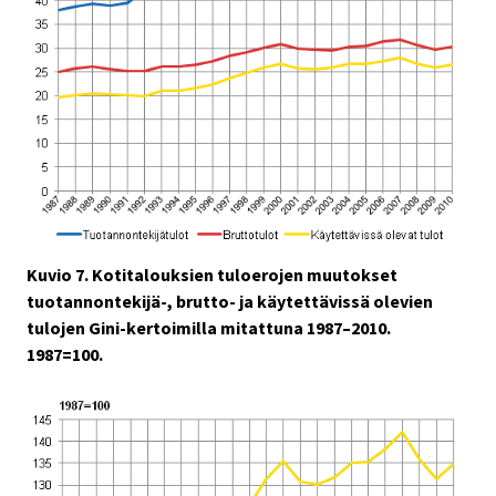
Kuvio 7. Kotitalouksien tuloerojen muutokset
tuotannontekijä-, brutto- ja käytettävissä olevien
tulojen Gini-kertoimilla mitattuna 1987–2010.
1987=100.