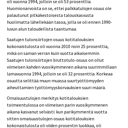
oli vuonna 1994, jolloin se oli 53 prosenttia.
Huomionarvoista on se, ettei palkkatulojen osuus ole
palautunut pitkäkestoisesta talouskasvusta
huolimatta lähellekään tasoa, jolla se oli ennen 1990-
luvun alun taloudellista taantumaa.
Saatujen tulonsiirtojen osuus kotitalouksien
kokonaistulosta oli vuonna 2010 noin 25 prosenttia,
mikä on saman verran kuin vuotta aikaisemmin.
Saatujen tulonsiirtojen bruttotulo-osuus on ollut
viimeisen kahden vuosikymmenen aikana suurimmillaan
lamavuonna 1994, jolloin se oli 32 prosenttia. Korkeaa
osuutta selittää muun muassa suurtyöttömyyden
aiheuttamien työttömyyskorvauksien suuri määrä.
Omaisuustulojen merkitys kotitalouksien
toimeentulossa on viimeisen parin vuosikymmenen
aikana kasvanut selvästi: kun parikymmentä vuotta
sitten omaisuustulojen osuus kotitalouksien
kokonaistulosta oli viiden prosentin luokkaa, oli