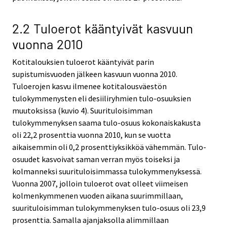
2.2 Tuloerot kääntyivät kasvuun
vuonna 2010
Kotitalouksien tuloerot kääntyivät parin
supistumisvuoden jälkeen kasvuun vuonna 2010.
Tuloerojen kasvu ilmenee kotitalousväestön
tulokymmenysten eli desiiliryhmien tulo-osuuksien
muutoksissa (kuvio 4). Suurituloisimman
tulokymmenyksen saama tulo-osuus kokonaiskakusta
oli 22,2 prosenttia vuonna 2010, kun se vuotta
aikaisemmin oli 0,2 prosenttiyksikköä vähemmän. Tulo-
osuudet kasvoivat saman verran myös toiseksi ja
kolmanneksi suurituloisimmassa tulokymmenyksessä.
Vuonna 2007, jolloin tuloerot ovat olleet viimeisen
kolmenkymmenen vuoden aikana suurimmillaan,
suurituloisimman tulokymmenyksen tulo-osuus oli 23,9
prosenttia. Samalla ajanjaksolla alimmillaan