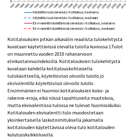
Kotitalouksien pitkän aikavälin reaalista tulokehitystä
kuvataan käytettävissä olevalla tulolla kuviossa 1.Tulot
on muunnettu vuoden 2010 rahanarvoon
elinkustannusindeksillä. Kotitalouksien tulokehitystä
kuvataan kahdella kotitalouskohtaisella
tulokäsitteellä,
käytettävissä olevalla tulolla
ja
ekvivalentilla käytettävissä olevalla tulolla
.
Ensimmäinen ei huomioi kotitalouksien koko- ja
rakenne-eroja, eikä niissä tapahtuneita muutoksia,
mutta ekvivalentissa tulossa ne tulevat huomioiduiksi.
Kotitalouden ekvivalentti tulo muodostetaan
yksinkertaisella laskutoimituksella jakamalla
kotitalouden käytettävissä oleva tulo kotitalouden
kulutusyksikköluvulla.