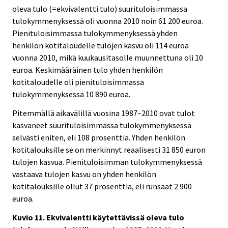
oleva tulo (=ekvivalentti tulo) suurituloisimmassa
tulokymmenyksessä oli vuonna 2010 noin 61 200 euroa.
Pienituloisimmassa tulokymmenyksessä yhden
henkilön kotitaloudelle tulojen kasvu oli 114 euroa
vuonna 2010, mikä kuukausitasolle muunnettuna oli 10
euroa. Keskimääräinen tulo yhden henkilön
kotitaloudelle oli pienituloisimmassa
tulokymmenyksessä 10 890 euroa.
Pitemmällä aikavälillä vuosina 1987–2010 ovat tulot
kasvaneet suurituloisimmassa tulokymmenyksessä
selvästi eniten, eli 108 prosenttia. Yhden henkilön
kotitalouksille se on merkinnyt reaalisesti 31 850 euron
tulojen kasvua. Pienituloisimman tulokymmenyksessä
vastaava tulojen kasvu on yhden henkilön
kotitalouksille ollut 37 prosenttia, eli runsaat 2 900
euroa.
Kuvio 11. Ekvivalentti käytettävissä oleva tulo