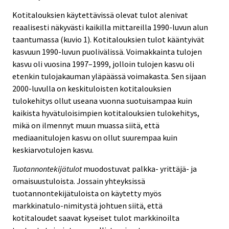
Kotitalouksien käytettävissä olevat tulot alenivat
reaalisesti näkyvästi kaikilla mittareilla 1990-luvun alun
taantumassa (kuvio 1). Kotitalouksien tulot kääntyivät
kasvuun 1990-luvun puolivälissä. Voimakkainta tulojen
kasvu oli vuosina 1997–1999, jolloin tulojen kasvu oli
etenkin tulojakauman yläpäässä voimakasta. Sen sijaan
2000-luvulla on keskituloisten kotitalouksien
tulokehitys ollut useana vuonna suotuisampaa kuin
kaikista hyvätuloisimpien kotitalouksien tulokehitys,
mikä on ilmennyt muun muassa siitä, että
mediaanitulojen kasvu on ollut suurempaa kuin
keskiarvotulojen kasvu.
Tuotannontekijätulot
muodostuvat palkka- yrittäjä- ja
omaisuustuloista. Jossain yhteyksissä
tuotannontekijätuloista on käytetty myös
markkinatulo-nimitystä johtuen siitä, että
kotitaloudet saavat kyseiset tulot markkinoilta