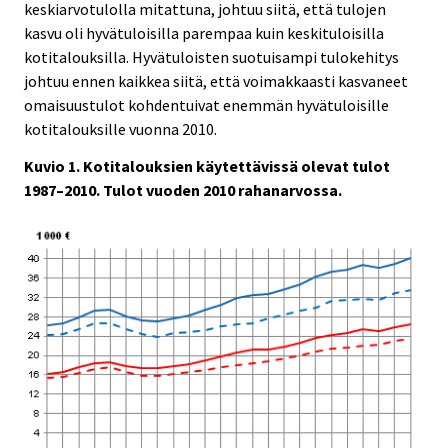
keskiarvotulolla mitattuna, johtuu siitä, että tulojen
kasvu oli hyvätuloisilla parempaa kuin keskituloisilla
kotitalouksilla. Hyvätuloisten suotuisampi tulokehitys
johtuu ennen kaikkea siitä, että voimakkaasti kasvaneet
omaisuustulot kohdentuivat enemmän hyvätuloisille
kotitalouksille vuonna 2010.
Kuvio 1. Kotitalouksien käytettävissä olevat tulot
1987–2010. Tulot vuoden 2010 rahanarvossa.