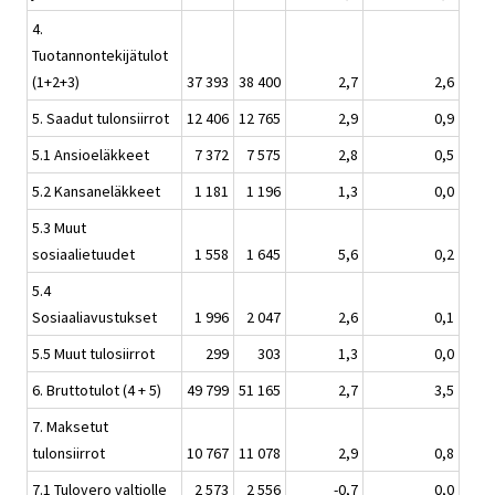
4.
Tuotannontekijätulot
(1+2+3)
37 393
38 400
2,7
2,6
5. Saadut tulonsiirrot
12 406
12 765
2,9
0,9
5.1 Ansioeläkkeet
7 372
7 575
2,8
0,5
5.2 Kansaneläkkeet
1 181
1 196
1,3
0,0
5.3 Muut
sosiaalietuudet
1 558
1 645
5,6
0,2
5.4
Sosiaaliavustukset
1 996
2 047
2,6
0,1
5.5 Muut tulosiirrot
299
303
1,3
0,0
6. Bruttotulot (4 + 5)
49 799
51 165
2,7
3,5
7. Maksetut
tulonsiirrot
10 767
11 078
2,9
0,8
7.1 Tulovero valtiolle
2 573
2 556
-0,7
0,0