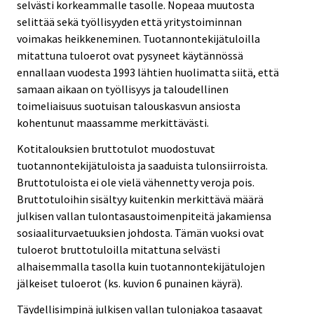
selvästi korkeammalle tasolle. Nopeaa muutosta
selittää sekä työllisyyden että yritystoiminnan
voimakas heikkeneminen. Tuotannontekijätuloilla
mitattuna tuloerot ovat pysyneet käytännössä
ennallaan vuodesta 1993 lähtien huolimatta siitä, että
samaan aikaan on työllisyys ja taloudellinen
toimeliaisuus suotuisan talouskasvun ansiosta
kohentunut maassamme merkittävästi.
Kotitalouksien bruttotulot muodostuvat
tuotannontekijätuloista ja saaduista tulonsiirroista.
Bruttotuloista ei ole vielä vähennetty veroja pois.
Bruttotuloihin sisältyy kuitenkin merkittävä määrä
julkisen vallan tulontasaustoimenpiteitä jakamiensa
sosiaaliturvaetuuksien johdosta. Tämän vuoksi ovat
tuloerot bruttotuloilla mitattuna selvästi
alhaisemmalla tasolla kuin tuotannontekijätulojen
jälkeiset tuloerot (ks. kuvion 6 punainen käyrä).
Täydellisimpinä julkisen vallan tulonjakoa tasaavat