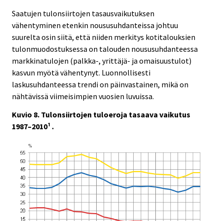
Saatujen tulonsiirtojen tasausvaikutuksen
vähentyminen etenkin noususuhdanteissa johtuu
suurelta osin siitä, että niiden merkitys kotitalouksien
tulonmuodostuksessa on talouden noususuhdanteessa
markkinatulojen (palkka-, yrittäjä- ja omaisuustulot)
kasvun myötä vähentynyt. Luonnollisesti
laskusuhdanteessa trendi on päinvastainen, mikä on
nähtävissä viimeisimpien vuosien luvuissa.
Kuvio 8. Tulonsiirtojen tuloeroja tasaava vaikutus
1987–2010¹ .