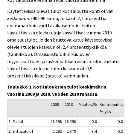
kotitaloutta enemmän kuin vuotta aikaisemmin.
Käytettävissä olevat tulot kotitaloutta kohti olivat
keskimäärin
40 090 euroa, mikä oli 2,7 prosenttia
enemmän kuin vuotta aikaisemmin. Eniten
käytettävissä olevia tuloja kasvattivat vuonna 2010
omaisuustulot, joiden bruttovaikutus käytettävissä
olevien tulojen kasvuun oli 2,4 prosenttiyksikköä
(taulukko 3). Omaisuustuloihin kuuluvien
myyntivoittojen ja laskennallisen asuntotulon vaikutus
käytettävissä olevan tulon kasvuun oli 0,9
prosenttiyksikköä (brutto) kummankin.
Taulukko 3. Kotitalouksien tulot keskimäärin
vuosina 2009 ja 2010. Vuoden 2010 rahassa.
2009
2010
Muutos,%
Kontribuutio,
%-yks
1. Palkat
28 598
28 598
0,0
0,0
2. Yrittäjätulot
2 292
2 370
3,4
0,2