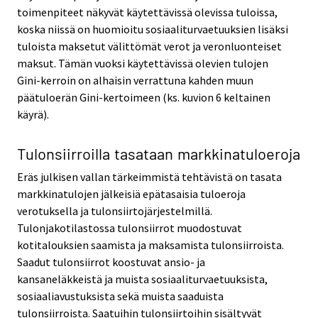
toimenpiteet näkyvät käytettävissä olevissa tuloissa,
koska niissä on huomioitu sosiaaliturvaetuuksien lisäksi
tuloista maksetut välittömät verot ja veronluonteiset
maksut. Tämän vuoksi käytettävissä olevien tulojen
Gini-kerroin on alhaisin verrattuna kahden muun
päätuloerän Gini-kertoimeen (ks. kuvion 6 keltainen
käyrä).
Tulonsiirroilla tasataan markkinatuloeroja
Eräs julkisen vallan tärkeimmistä tehtävistä on tasata
markkinatulojen jälkeisiä epätasaisia tuloeroja
verotuksella ja tulonsiirtojärjestelmillä.
Tulonjakotilastossa tulonsiirrot muodostuvat
kotitalouksien saamista ja maksamista tulonsiirroista.
Saadut tulonsiirrot koostuvat ansio- ja
kansaneläkkeistä ja muista sosiaaliturvaetuuksista,
sosiaaliavustuksista sekä muista saaduista
tulonsiirroista. Saatuihin tulonsiirtoihin sisältyvät