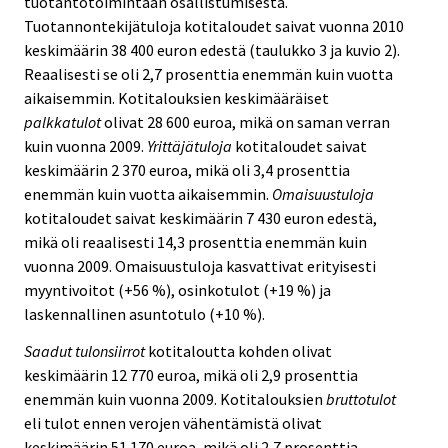
tuotantotoimintaan osallistumisesta.
Tuotannontekijätuloja kotitaloudet saivat vuonna 2010
keskimäärin 38 400 euron edestä (taulukko 3 ja kuvio 2).
Reaalisesti se oli 2,7 prosenttia enemmän kuin vuotta
aikaisemmin. Kotitalouksien keskimääräiset
palkkatulot
olivat 28 600 euroa, mikä on saman verran
kuin vuonna 2009.
Yrittäjätuloja
kotitaloudet saivat
keskimäärin 2 370 euroa, mikä oli 3,4 prosenttia
enemmän kuin vuotta aikaisemmin.
Omaisuustuloja
kotitaloudet saivat keskimäärin 7 430 euron edestä,
mikä oli reaalisesti 14,3 prosenttia enemmän kuin
vuonna 2009. Omaisuustuloja kasvattivat erityisesti
myyntivoitot (+56 %), osinkotulot (+19 %) ja
laskennallinen asuntotulo (+10 %).
Saadut tulonsiirrot
kotitaloutta kohden olivat
keskimäärin 12 770 euroa, mikä oli 2,9 prosenttia
enemmän kuin vuonna 2009. Kotitalouksien
bruttotulot
eli tulot ennen verojen vähentämistä olivat
keskimäärin 51 170 euroa, mikä oli 2,7 prosenttia