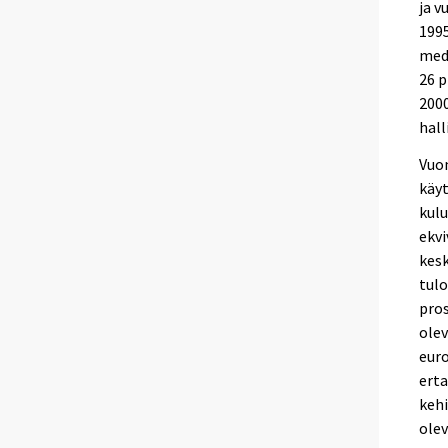
ja v
199
medi
26 
2000
hall
Vuon
käyt
kulu
ekvi
kesk
tulo
pros
olev
euro
erta
kehi
olev