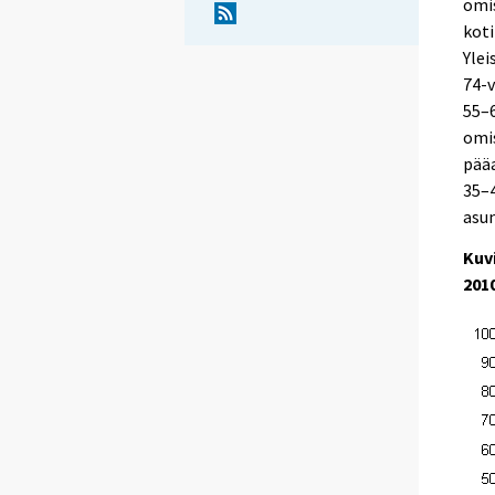
omis
kot
Ylei
74-v
55–6
omis
pääa
35–4
asu
Kuv
201