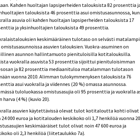
an. Kahden huoltajan lapsiperheiden talouksista 82 prosenttia j
nhuoltajien talouksista 46 prosenttia asui omistusasunnossa, kun
ralla asuvia oli kahden huoltajan lapsiperheiden talouksista 17
enttia ja yksinhuoltajien talouksista 49 prosenttia.
ralaistalouksien keskimääräinen tulotaso on selvästi matalampi
n omistusasunnoissa asuvien talouksien. Vuokra-asuminen on
illinen asunnon hallintamuoto pienituloisilla kotitalouksilla.
ista vuokralla asuvista 53 prosenttia sijoittui pienituloisimman
desosan ja 82 prosenttia mediaanituloa matalamman tulotason
mään vuonna 2010. Alimman tulokymmenyksen talouksista 76
enttia asui vuokralla ja viidennes (20 %) omassa asunnossa.
mässä tuloluokassa omistusasujia oli 95 prosenttia ja vuokralla a
n harva (4 %) (kuvio 20).
ralla asuvien käytettävissä olevat tulot kotitaloutta kohti olivat
 24 000 euroa ja kotitalouden keskikoko oli 1,7 henkilöä vuonna 20
tusasujien keskimääräiset tulot olivat noin 47 600 euroa ja
ikoko oli 2,3 henkilöä (liitetaulukko 7a).