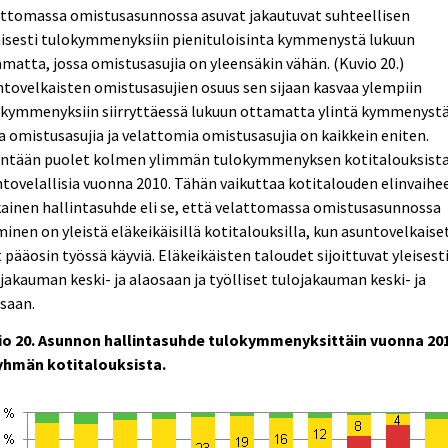
attomassa omistusasunnossa asuvat jakautuvat suhteellisen
aisesti tulokymmenyksiin pienituloisinta kymmenystä lukuun
matta, jossa omistusasujia on yleensäkin vähän. (Kuvio 20.)
tovelkaisten omistusasujien osuus sen sijaan kasvaa ylempiin
okymmenyksiin siirryttäessä lukuun ottamatta ylintä kymmenystä
a omistusasujia ja velattomia omistusasujia on kaikkein eniten.
intään puolet kolmen ylimmän tulokymmenyksen kotitalouksista
tovelallisia vuonna 2010. Tähän vaikuttaa kotitalouden elinvaihe
ainen hallintasuhde eli se, että velattomassa omistusasunnossa
inen on yleistä eläkeikäisillä kotitalouksilla, kun asuntovelkaise
 pääosin työssä käyviä. Eläkeikäisten taloudet sijoittuvat yleisest
jakauman keski- ja alaosaan ja työlliset tulojakauman keski- ja
saan.
io 20. Asunnon hallintasuhde tulokymmenyksittäin vuonna 201
yhmän kotitalouksista.