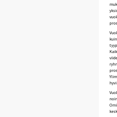
muka
yksi
vuok
pros
Vuok
kui
tyyp
Kaik
vii
ryh
pros
Ylim
hyvi
Vuok
noin
Omis
kesk