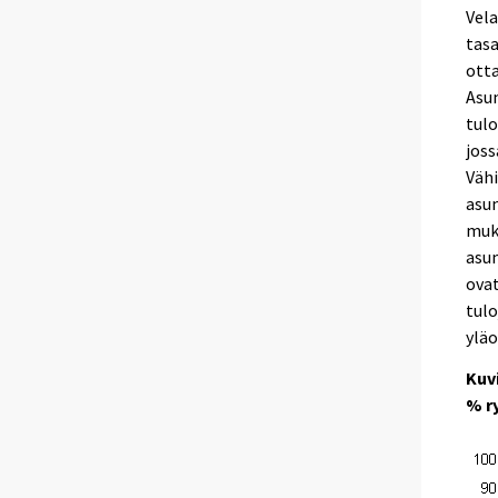
Vel
tas
otta
Asun
tul
joss
Väh
asun
muk
asum
ovat
tulo
yläo
Kuv
% r