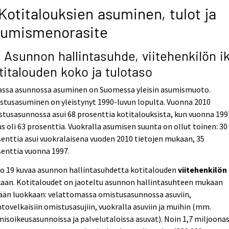
Kotitalouksien asuminen, tulot ja
sumismenorasite
1 Asunnon hallintasuhde, viitehenkilön ik
titalouden koko ja tulotaso
ssa asunnossa asuminen on Suomessa yleisin asumismuoto.
stusasuminen on yleistynyt 1990-luvun lopulta. Vuonna 2010
tusasunnossa asui 68 prosenttia kotitalouksista, kun vuonna 199
s oli 63 prosenttia. Vuokralla asumisen suunta on ollut toinen: 30
enttia asui vuokralaisena vuoden 2010 tietojen mukaan, 35
enttia vuonna 1997.
io 19 kuvaa asunnon hallintasuhdetta kotitalouden
viitehenkilön 
aan. Kotitaloudet on jaoteltu asunnon hallintasuhteen mukaan
ään luokkaan: velattomassa omistusasunnossa asuviin,
tovelkaisiin omistusasujiin, vuokralla asuviin ja muihin (mm.
isoikeusasunnoissa ja palvelutaloissa asuvat). Noin 1,7 miljoona