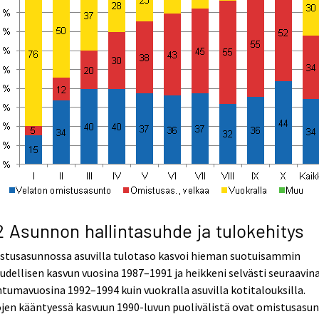
2 Asunnon hallintasuhde ja tulokehitys
stusasunnossa asuvilla tulotaso kasvoi hieman suotuisammin
udellisen kasvun vuosina 1987–1991 ja heikkeni selvästi seuraavin
tumavuosina 1992–1994 kuin vuokralla asuvilla kotitalouksilla.
jen kääntyessä kasvuun 1990-luvun puolivälistä ovat omistusasu