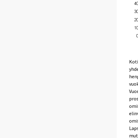
Kot
yhde
heng
vuok
Vuon
pros
omis
elin
omi
Laps
mutt