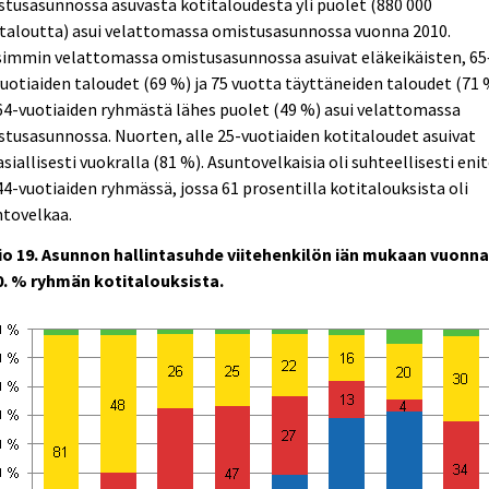
tusasunnossa asuvasta kotitaloudesta yli puolet (880 000
italoutta) asui velattomassa omistusasunnossa vuonna 2010.
simmin velattomassa omistusasunnossa asuivat eläkeikäisten, 65
uotiaiden taloudet (69 %) ja 75 vuotta täyttäneiden taloudet (71 
4-vuotiaiden ryhmästä lähes puolet (49 %) asui velattomassa
tusasunnossa. Nuorten, alle 25-vuotiaiden kotitaloudet asuivat
siallisesti vuokralla (81 %). Asuntovelkaisia oli suhteellisesti eni
4-vuotiaiden ryhmässä, jossa 61 prosentilla kotitalouksista oli
ntovelkaa.
io 19. Asunnon hallintasuhde viitehenkilön iän mukaan vuonn
0. % ryhmän kotitalouksista.