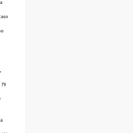
ta
taso
so
,
 79
0
sä