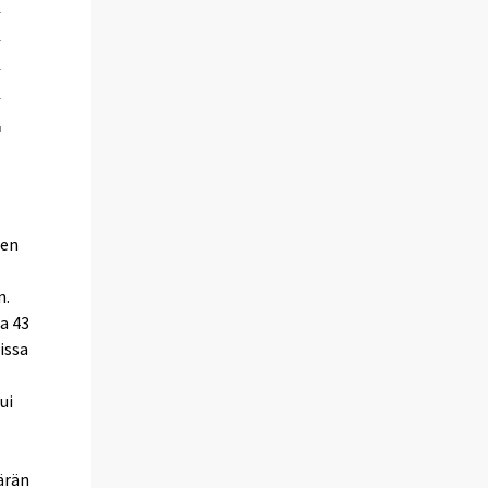
den
n.
a 43
issa
ui
ärän