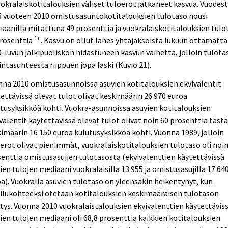
uokralaiskotitalouksien väliset tuloerot jatkaneet kasvua. Vuodes
5 vuoteen 2010 omistusasuntokotitalouksien tulotaso nousi
aanilla mitattuna 49 prosenttia ja vuokralaiskotitalouksien tulo
1)
prosenttia
. Kasvu on ollut lähes yhtäjaksoista lukuun ottamatta
-luvun jälkipuoliskon hidastuneen kasvun vaihetta, jolloin tulota
intasuhteesta riippuen jopa laski (Kuvio 21).
na 2010 omistusasunnoissa asuvien kotitalouksien ekvivalentit
ettävissä olevat tulot olivat keskimäärin 26 970 euroa
tusyksikköä kohti. Vuokra-asunnoissa asuvien kotitalouksien
valentit käytettävissä olevat tulot olivat noin 60 prosenttia tästä
imäärin 16 150 euroa kulutusyksikköä kohti. Vuonna 1989, jolloin
erot olivat pienimmät, vuokralaiskotitalouksien tulotaso oli noin
enttia omistusasujien tulotasosta (ekvivalenttien käytettävissä
ien tulojen mediaani vuokralaisilla 13 955 ja omistusasujilla 17 64
a). Vuokralla asuvien tulotaso on yleensäkin heikentynyt, kun
ilukohteeksi otetaan kotitalouksien keskimääräisen tulotason
tys. Vuonna 2010 vuokralaistalouksien ekvivalenttien käytettävis
ien tulojen mediaani oli 68,8 prosenttia kaikkien kotitalouksien