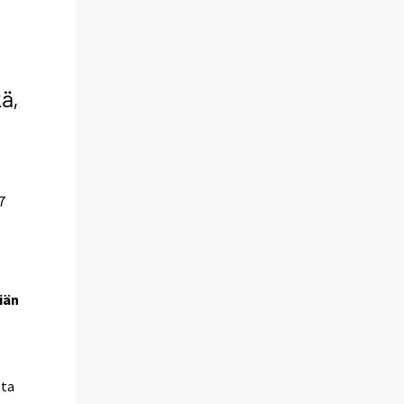
ä,
7
iän
sta