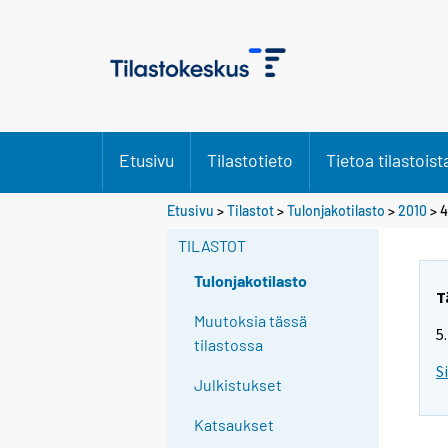
Etusivu
Tilastotieto
Tietoa tilastoist
Etusivu
>
Tilastot
>
Tulonjakotilasto
>
2010
> 4
TILASTOT
Tulonjakotilasto
T
Muutoksia tässä
5
tilastossa
S
Julkistukset
Katsaukset