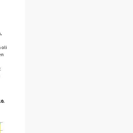
,
 oli
en
t
i
0.