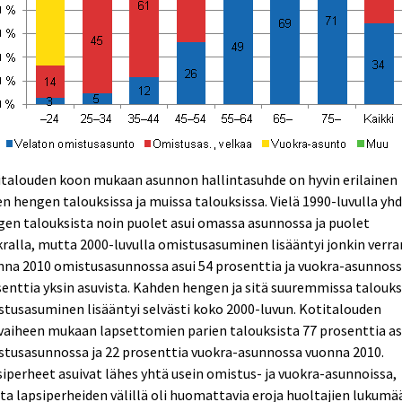
italouden koon mukaan asunnon hallintasuhde on hyvin erilainen
n hengen talouksissa ja muissa talouksissa. Vielä 1990-luvulla yh
en talouksista noin puolet asui omassa asunnossa ja puolet
ralla, mutta 2000-luvulla omistusasuminen lisääntyi jonkin verra
na 2010 omistusasunnossa asui 54 prosenttia ja vuokra-asunnoss
enttia yksin asuvista. Kahden hengen ja sitä suuremmissa talouks
tusasuminen lisääntyi selvästi koko 2000-luvun. Kotitalouden
vaiheen mukaan lapsettomien parien talouksista 77 prosenttia as
stusasunnossa ja 22 prosenttia vuokra-asunnossa vuonna 2010.
iperheet asuivat lähes yhtä usein omistus- ja vuokra-asunnoissa,
a lapsiperheiden välillä oli huomattavia eroja huoltajien lukumä