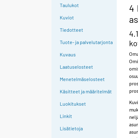
Taulukot
4 
a
Kuviot
Tiedotteet
4.
ko
Tuote- ja palvelutarjonta
Oma
Kuvaus
Omi
Laatuselosteet
omis
osuu
Menetelmäselosteet
pros
pros
Käsitteet ja määritelmät
Kuv
Luokitukset
muk
Linkit
nelj
asun
Lisätietoja
asum