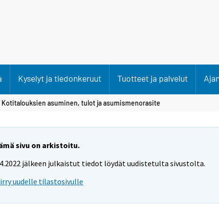
a
Kyselyt ja tiedonkeruut
Tuotteet ja palvelut
Aja
 Kotitalouksien asuminen, tulot ja asumismenorasite
ämä sivu on arkistoitu.
.4.2022 jälkeen julkaistut tiedot löydät uudistetulta sivustolta.
iirry uudelle tilastosivulle