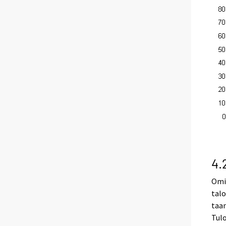
4.
Omi
talo
taan
Tulo