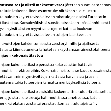
vutusvoitot ja niistä maksetut verot
jätetään huomiotta samas
tä kuin laskennallinen asuntotulo: niitäkään ei ole luettu
talouksien käytettävissä olevien rahatulojen osaksi Eurostatin
tilastoissa. Kansainvälisissä suosituksissakaan epäsäännöllisesti
yvien yksittäisten myyntivoittojen ei katsota kuuluvan
talouksien käytettävissä olevien tulojen käsitteeseen.
tivoittojen kohdentumisesta väestöryhmille ja ajallisesta
htelusta kiinnostuneita kehotetaan käyttämään aineistolähteenä
onjaon kokonaistilastoa
.
njaon kokonaistilasto perustuu koko väestön kattaviin
innollisiin rekistereihin. Kokonaisaineistona se kuvaa otosaineist
ettavammin myyntivoittojen kaltaisia harvinaisia ja usein
uutensa takia tuloerojen kannalta merkityksellisiä tuloeriä.
njaon kokonaistilasto ei sisällä laskennallisia tuloeriä eikä sellai
eriä, joista ei ole tietoja hallinnollisissa aineistoissa, kuten
4)
erkiksi elatusavuista tai eräistä ulkomaan tulolajeista
.