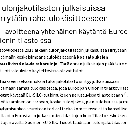
Tulonjakotilaston julkaisuissa
irrytään rahatulokäsitteeseen
1 Tavoitteena yhtenäinen käytäntö Euro
ionin tilastoissa
stovuodesta 2011 alkaen tulonjakotilaston julkaisuissa siirrytään
ttämään keskeisimpänä tulokäsitteenä
kotitalouksien
tettävissä olevia rahatuloja
. Tätä ennen julkaisujen pääkäsite 
t kotitalouksien käytettävissä olevat tulot.
tääkseen sekaannuksia tulonjakotilasto siirtyy julkaisuissaan
tämään samaa tulokäsitettä, jota Euroopan Unionin tilastoviras
1)
stat käyttää EU-SILC-tutkimukseen perustuvissa tilastoissaan
näistäminen on tarpeen, koska tulonjakoa, pienituloisuutta ja m
äytymisuhkaa seurataan tarkasti sekä komissiossa että kansallise
lla niin Eurostatin julkaisemien tilastojen kuin Tilastokeskuksen
stojen avulla. Suomen EU-SILC-tiedot laaditaan tulonjakotilaston