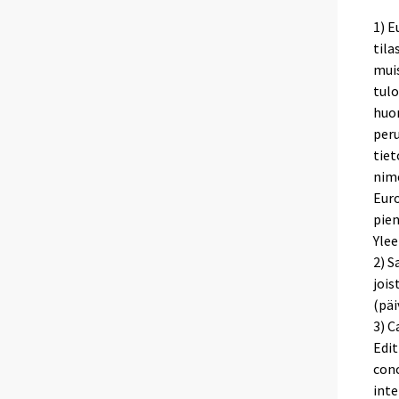
1) E
tila
muis
tulo
huo
per
tiet
nim
Euro
pien
Ylee
2) 
jois
(päi
3) 
Edit
conc
inte