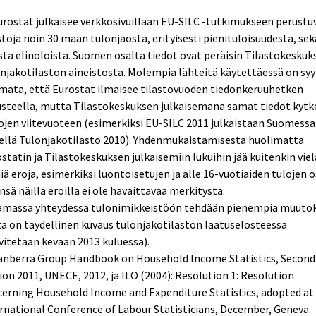
urostat julkaisee verkkosivuillaan EU-SILC -tutkimukseen perustu
stoja noin 30 maan tulonjaosta, erityisesti pienituloisuudesta, sek
ta elinoloista. Suomen osalta tiedot ovat peräisin Tilastokeskuk
njakotilaston aineistosta. Molempia lähteitä käytettäessä on sy
mata, että Eurostat ilmaisee tilastovuoden tiedonkeruuhetken
usteella, mutta Tilastokeskuksen julkaisemana samat tiedot kyt
ojen viitevuoteen (esimerkiksi EU-SILC 2011 julkaistaan Suomessa
ellä Tulonjakotilasto 2010). Yhdenmukaistamisesta huolimatta
statin ja Tilastokeskuksen julkaisemiin lukuihin jää kuitenkin viel
iä eroja, esimerkiksi luontoisetujen ja alle 16-vuotiaiden tulojen o
nsä näillä eroilla ei ole havaittavaa merkitystä.
Samassa yhteydessä tulonimikkeistöön tehdään pienempiä muutok
ta on täydellinen kuvaus tulonjakotilaston laatuselosteessa
vitetään kevään 2013 kuluessa).
Canberra Group Handbook on Household Income Statistics, Second
ion 2011, UNECE, 2012, ja ILO (2004): Resolution 1: Resolution
erning Household Income and Expenditure Statistics, adopted at
rnational Conference of Labour Statisticians, December, Geneva.