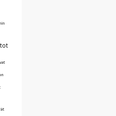
min
tot
vat
on
t
rät