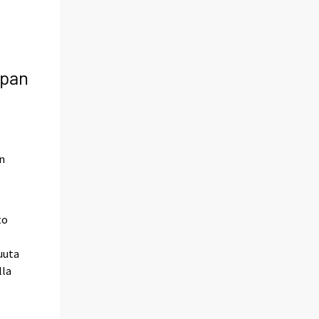
opan
on
to
.
uuta
lla