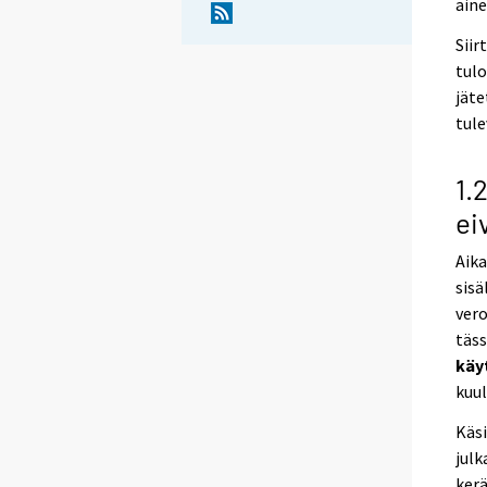
aine
Siir
tulo
jäte
tule
1.
ei
Aika
sisä
ver
täss
käy
kuu
Käs
julk
kerä