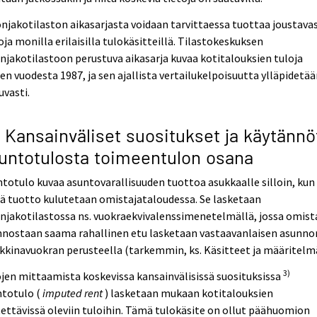
njakotilaston aikasarjasta voidaan tarvittaessa tuottaa joustavas
oja monilla erilaisilla tulokäsitteillä. Tilastokeskuksen
njakotilastoon perustuva aikasarja kuvaa kotitalouksien tuloja
en vuodesta 1987, ja sen ajallista vertailukelpoisuutta ylläpidetä
uvasti.
3 Kansainväliset suositukset ja käytännö
untotulosta toimeentulon osana
totulo kuvaa asuntovarallisuuden tuottoa asukkaalle silloin, kun
ä tuotto kulutetaan omistajataloudessa. Se lasketaan
njakotilastossa ns. vuokraekvivalenssimenetelmällä, jossa omist
nnostaan saama rahallinen etu lasketaan vastaavanlaisen asunno
kinavuokran perusteella (tarkemmin, ks. Käsitteet ja määritelmä
3)
jen mittaamista koskevissa kansainvälisissä suosituksissa
ntotulo (
imputed rent
) lasketaan mukaan kotitalouksien
ettävissä oleviin tuloihin. Tämä tulokäsite on ollut päähuomion