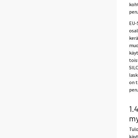
koht
peru
EU-S
osal
kerä
muod
käyt
tois
SILC
lask
on 
peru
1.
my
Tulo
käyt