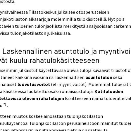
istosta.
tymävaiheessa Tilastokeskus julkaisee otosperusteisen
njakotilaston aikasarjoja molemmilla tulokäsitteillä. Nyt pois
ttävien tuloerien tulonjaollista merkitystä analysoidaan tarkem
vissa tulonjakotilaston julkaisuissa.
2 Laskennallinen asuntotulo ja myyntivoi
vät kuulu rahatulokäsitteeseen
isemmin julkaistut käytettävissä olevia tuloja kuvaavat tilastot o
ltäneet kaikkina vuosina ns. laskennallisen
asuntotulon
sekä
onalaiset
luovutusvoitot
(eli myyntivoitot). Molemmat tuloerät 
ä käsitteessä luokiteltu osaksi omaisuustuloja.
Kotitalouden
tettävissä olevien rahatulojen
käsitteeseen nämä tuloerät eivä
2)
lu
.
itteen muutos koskee ainoastaan tulonjakotilaston
aisukäytäntöä. Tulonjakotilaston perusaineistoon mainitut tuloe
tään jatkossakin ja niitä koskevia tietoja on saatavilla.