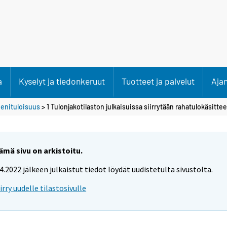
a
Kyselyt ja tiedonkeruut
Tuotteet ja palvelut
Aja
ienituloisuus
> 1 Tulonjakotilaston julkaisuissa siirrytään rahatulokäsitt
ämä sivu on arkistoitu.
.4.2022 jälkeen julkaistut tiedot löydät uudistetulta sivustolta.
iirry uudelle tilastosivulle