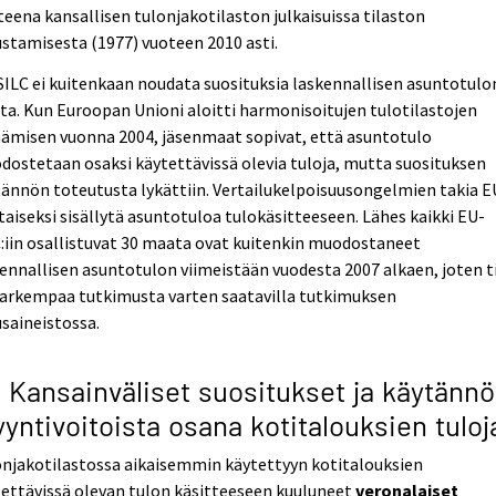
eena kansallisen tulonjakotilaston julkaisuissa tilaston
stamisesta (1977) vuoteen 2010 asti.
ILC ei kuitenkaan noudata suosituksia laskennallisen asuntotulo
ta. Kun Euroopan Unioni aloitti harmonisoitujen tulotilastojen
ämisen vuonna 2004, jäsenmaat sopivat, että asuntotulo
ostetaan osaksi käytettävissä olevia tuloja, mutta suosituksen
ännön toteutusta lykättiin. Vertailukelpoisuusongelmien takia E
taiseksi sisällytä asuntotuloa tulokäsitteeseen. Lähes kaikki EU-
:iin osallistuvat 30 maata ovat kuitenkin muodostaneet
ennallisen asuntotulon viimeistään vuodesta 2007 alkaen, joten t
tarkempaa tutkimusta varten saatavilla tutkimuksen
saineistossa.
4 Kansainväliset suositukset ja käytännö
yntivoitoista osana kotitalouksien tuloj
njakotilastossa aikaisemmin käytettyyn kotitalouksien
ettävissä olevan tulon käsitteeseen kuuluneet
veronalaiset