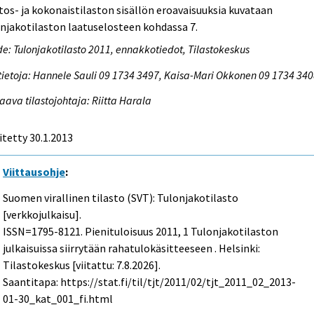
tos- ja kokonaistilaston sisällön eroavaisuuksia kuvataan
njakotilaston laatuselosteen kohdassa 7.
e: Tulonjakotilasto 2011, ennakkotiedot, Tilastokeskus
tietoja: Hannele Sauli 09 1734 3497, Kaisa-Mari Okkonen 09 1734 34
aava tilastojohtaja: Riitta Harala
itetty 30.1.2013
Viittausohje
:
Suomen virallinen tilasto (SVT): Tulonjakotilasto
[verkkojulkaisu].
ISSN=1795-8121.
Pienituloisuus
2011, 1 Tulonjakotilaston
julkaisuissa siirrytään rahatulokäsitteeseen . Helsinki:
Tilastokeskus [viitattu: 7.8.2026].
Saantitapa: https://stat.fi/til/tjt/2011/02/tjt_2011_02_2013-
01-30_kat_001_fi.html