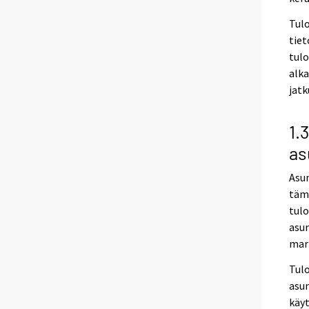
Tulo
tiet
tulo
alka
jatk
1.
as
Asun
täm
tulo
asu
mark
Tulo
asu
käyt