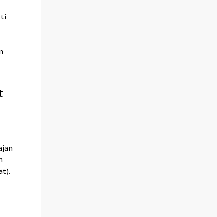
ti
än
t
ajan
n
t).