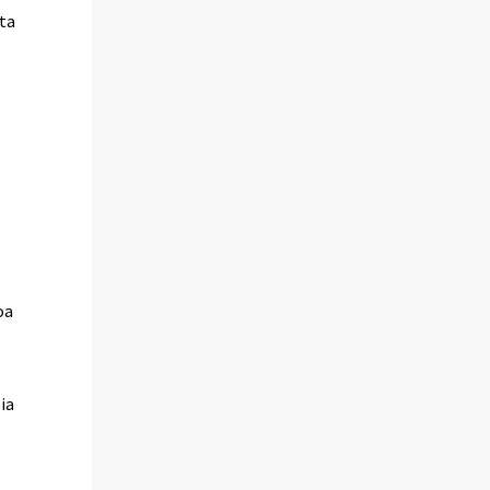
ta
oa
sia