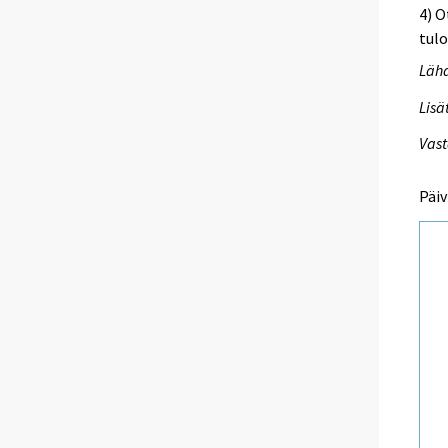
4) O
tulo
Lähd
Lisä
Vast
Päiv