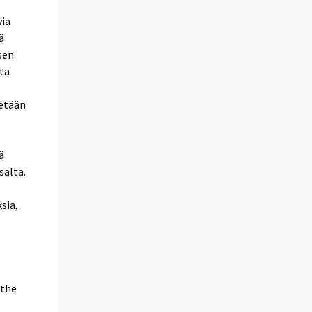
via
ä
sen
ytä
ketään
ä
salta.
sia,
 the