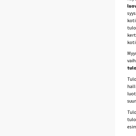
luo
syys
koti
tulo
kert
koti
Myyn
vai
tul
Tulo
hall
luot
suur
Tulo
tulo
esim