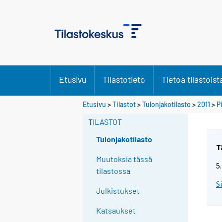
Etusivu
Tilastotieto
Tietoa tilastoist
Etusivu
>
Tilastot
>
Tulonjakotilasto
>
2011
>
P
TILASTOT
Tulonjakotilasto
T
Muutoksia tässä
5
tilastossa
S
Julkistukset
Katsaukset