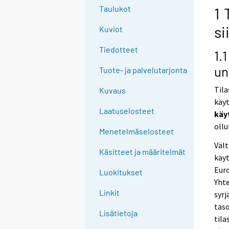
Taulukot
1 
si
Kuviot
Tiedotteet
1.
un
Tuote- ja palvelutarjonta
Tila
Kuvaus
käy
Laatuselosteet
käy
ollu
Menetelmäselosteet
Vält
Käsitteet ja määritelmät
käyt
Euro
Luokitukset
Yhte
Linkit
syrj
taso
Lisätietoja
tila