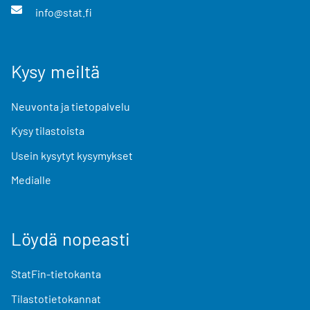
info@stat.fi
Kysy meiltä
Neuvonta ja tietopalvelu
Kysy tilastoista
Usein kysytyt kysymykset
Medialle
Löydä nopeasti
StatFin-tietokanta
Tilastotietokannat