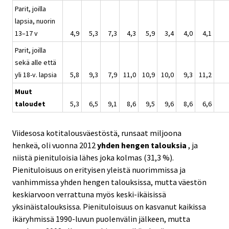
Parit, joilla
lapsia, nuorin
13–17 v
4,9
5,3
7,3
4,3
5,9
3,4
4,0
4,1
Parit, joilla
sekä alle että
yli 18-v. lapsia
5,8
9,3
7,9
11,0
10,9
10,0
9,3
11,2
Muut
taloudet
5,3
6,5
9,1
8,6
9,5
9,6
8,6
6,6
Viidesosa kotitalousväestöstä, runsaat miljoona
henkeä, oli vuonna 2012
yhden hengen talouksia
, ja
niistä pienituloisia lähes joka kolmas (31,3 %).
Pienituloisuus on erityisen yleistä nuorimmissa ja
vanhimmissa yhden hengen talouksissa, mutta väestön
keskiarvoon verrattuna myös keski-ikäisissä
yksinäistalouksissa. Pienituloisuus on kasvanut kaikissa
ikäryhmissä 1990-luvun puolenvälin jälkeen, mutta