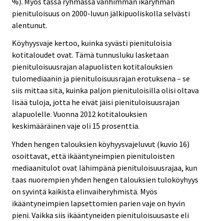
%). Myös tässä ryhmässä vanhimman ikäryhmän
pienituloisuus on 2000-luvun jälkipuoliskolla selvästi
alentunut.
Köyhyysvaje kertoo, kuinka syvästi pienituloisia
kotitaloudet ovat. Tämä tunnusluku lasketaan
pienituloisuusrajan alapuolisten kotitalouksien
tulomediaanin ja pienituloisuusrajan erotuksena – se
siis mittaa sitä, kuinka paljon pienituloisilla olisi oltava
lisää tuloja, jotta he eivät jäisi pienituloisuusrajan
alapuolelle. Vuonna 2012 kotitalouksien
keskimääräinen vaje oli 15 prosenttia.
Yhden hengen talouksien köyhyysvajeluvut (kuvio 16)
osoittavat, että ikääntyneimpien pienituloisten
mediaanitulot ovat lähimpänä pienituloisuusrajaa, kun
taas nuorempien yhden hengen talouksien tuloköyhyys
on syvintä kaikista elinvaiheryhmistä. Myös
ikääntyneimpien lapsettomien parien vaje on hyvin
pieni. Vaikka siis ikääntyneiden pienituloisuusaste eli