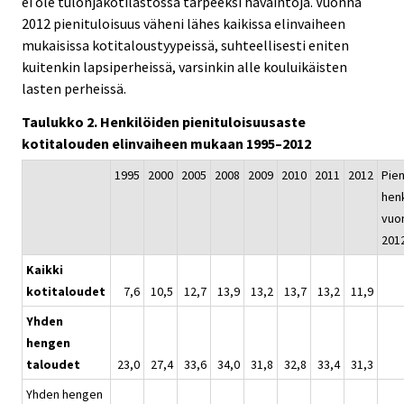
ei ole tulonjakotilastossa tarpeeksi havaintoja. Vuonna
e
2012 pienituloisuus väheni lähes kaikissa elinvaiheen
r
mukaisissa kotitaloustyypeissä, suhteellisesti eniten
v
kuitenkin lapsiperheissä, varsinkin alle kouluikäisten
i
lasten perheissä.
c
e
Taulukko 2. Henkilöiden pienituloisuusaste
.
kotitalouden elinvaiheen mukaan 1995–2012
1995
2000
2005
2008
2009
2010
2011
2012
Pien
henk
vuo
201
Kaikki
kotitaloudet
7,6
10,5
12,7
13,9
13,2
13,7
13,2
11,9
Yhden
hengen
taloudet
23,0
27,4
33,6
34,0
31,8
32,8
33,4
31,3
Yhden hengen