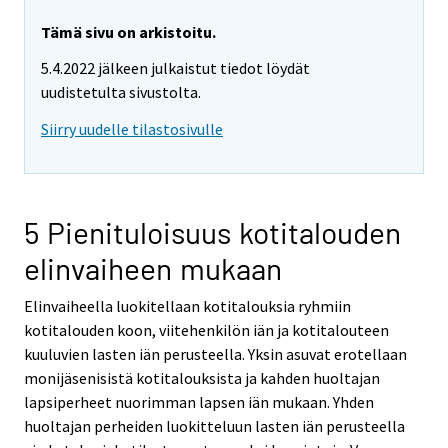
a
r
Tämä sivu on arkistoitu.
e
5.4.2022 jälkeen julkaistut tiedot löydät
m
uudistetulta sivustolta.
o
v
Siirry uudelle tilastosivulle
i
n
g
t
5 Pienituloisuus kotitalouden
o
elinvaiheen mukaan
a
n
Elinvaiheella luokitellaan kotitalouksia ryhmiin
o
kotitalouden koon, viitehenkilön iän ja kotitalouteen
t
kuuluvien lasten iän perusteella. Yksin asuvat erotellaan
h
monijäsenisistä kotitalouksista ja kahden huoltajan
e
lapsiperheet nuorimman lapsen iän mukaan. Yhden
r
huoltajan perheiden luokitteluun lasten iän perusteella
s