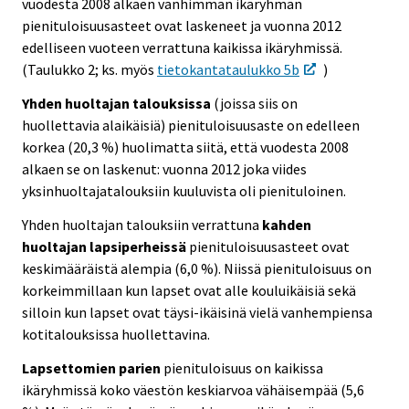
vuodesta 2008 alkaen vanhimman ikäryhmän
pienituloisuusasteet ovat laskeneet ja vuonna 2012
edelliseen vuoteen verrattuna kaikissa ikäryhmissä.
(Taulukko 2; ks. myös
tietokantataulukko 5b
)
Yhden huoltajan talouksissa
(joissa siis on
huollettavia alaikäisiä) pienituloisuusaste on edelleen
korkea (20,3 %) huolimatta siitä, että vuodesta 2008
alkaen se on laskenut: vuonna 2012 joka viides
yksinhuoltajatalouksiin kuuluvista oli pienituloinen.
Yhden huoltajan talouksiin verrattuna
kahden
huoltajan lapsiperheissä
pienituloisuusasteet ovat
keskimääräistä alempia (6,0 %). Niissä pienituloisuus on
korkeimmillaan kun lapset ovat alle kouluikäisiä sekä
silloin kun lapset ovat täysi-ikäisinä vielä vanhempiensa
kotitalouksissa huollettavina.
Lapsettomien parien
pienituloisuus on kaikissa
ikäryhmissä koko väestön keskiarvoa vähäisempää (5,6