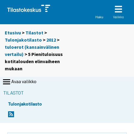
Valikko
Haku
Etusivu
>
Tilastot
>
Tulonjakotilasto
>
2012
>
tuloerot (kansainvälinen
vertailu)
> 5 Pienituloisuus
kotitalouden elinvaiheen
mukaan
Avaa valikko
TILASTOT
Tulonjakotilasto
Y
o
u