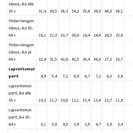
talous, ikä alle
35 v
31,4
30,5
38,3
34,2
35,6
39,0
40,3
38,1
Yhden hengen
talous, ikä 35–
64 v
18,1
22,3
23,7
26,8
24,4
24,8
26,5
25,6
Yhden hengen
talous, ikä yli
64 v
22,4
31,5
42,6
42,5
38,4
38,8
37,2
33,7
Lapsettomat
parit
4,9
5,4
7,2
6,9
6,7
7,2
6,3
5,6
Lapsettomat
parit, ikä alle
35 v
10,3
11,3
10,8
12,1
15,4
13,6
12,7
11,9
Lapsettomat
parit, ikä 35–
64 v
3,1
3,0
4,5
3,9
3,8
4,7
3,9
3,4