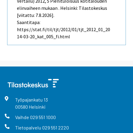
Vertailu)
2012, 5 Pienituloisuus kotitalouden
elinvaiheen mukaan . Helsinki: Tilastokeskus
[viitattu: 7.8.2026].
Saantitapa:
https://stat.fi/til/tjt/2012/01/tjt_2012_01_20
14-03-20_kat_005_fi.html
Työpajankatu
13
00580
Helsinki
Vaihde
029 551 1000
Tietopalvelu
029 551 2220