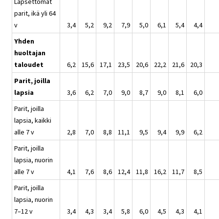
Lapsettomat
parit, ikä yli 64
v
3,4
5,2
9,2
7,9
5,0
6,1
5,4
4,4
Yhden
huoltajan
taloudet
6,2
15,6
17,1
23,5
20,6
22,2
21,6
20,3
Parit, joilla
lapsia
3,6
6,2
7,0
9,0
8,7
9,0
8,1
6,0
Parit, joilla
lapsia, kaikki
alle 7 v
2,8
7,0
8,8
11,1
9,5
9,4
9,9
6,2
Parit, joilla
lapsia, nuorin
alle 7 v
4,1
7,6
8,6
12,4
11,8
16,2
11,7
8,5
Parit, joilla
lapsia, nuorin
7–12 v
3,4
4,3
3,4
5,8
6,0
4,5
4,3
4,1