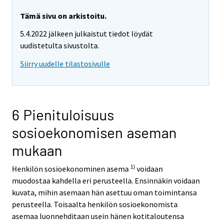
a
r
Tämä sivu on arkistoitu.
e
5.4.2022 jälkeen julkaistut tiedot löydät
m
uudistetulta sivustolta.
o
v
Siirry uudelle tilastosivulle
i
n
g
t
6 Pienituloisuus
o
sosioekonomisen aseman
a
n
mukaan
o
1)
t
Henkilön sosioekonominen asema
voidaan
h
muodostaa kahdella eri perusteella. Ensinnäkin voidaan
e
kuvata, mihin asemaan hän asettuu oman toimintansa
r
perusteella. Toisaalta henkilön sosioekonomista
s
asemaa luonnehditaan usein hänen kotitaloutensa