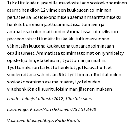
1) Kotitalouden jäsenille muodostetaan sosioekonominen
asema henkilön 12 viimeisen kuukauden toiminnan
perusteella. Sosioekonomisen aseman määrittämiseksi
henkilöt on ensin jaettu ammatissa toimiviin ja
ammatissa toimimattomiin. Ammatissa toimiviksi on
pääsääntöisesti luokiteltu kaikki tutkimusvuonna
vähintään kuutena kuukautena tuotantotoimintaan
osallistuneet. Ammatissa toimimattomat on ryhmitelty
opiskelijoihin, eläkeläisiin, työttömiin ja muihin.
Työttömiksi on laskettu henkilöt, jotka ovat olleet
vuoden aikana vähintään 6 kk työttöminä. Kotitalouden
sosioekonominen asema määräytyy talouden
viitehenkilön eli suurituloisimman jäsenen mukaan.
Lähde: Tulonjakotilasto 2012, Tilastokeskus
Lisätietoja: Kaisa-Mari Okkonen 029 551 3408
Vastaava tilastojohtaja: Riitta Harala