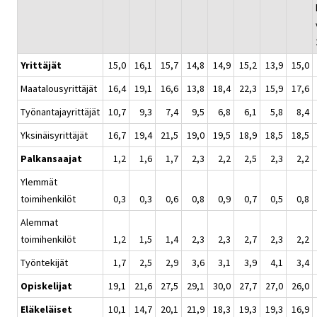
Yrittäjät
15,0
16,1
15,7
14,8
14,9
15,2
13,9
15,0
Maatalousyrittäjät
16,4
19,1
16,6
13,8
18,4
22,3
15,9
17,6
Työnantajayrittäjät
10,7
9,3
7,4
9,5
6,8
6,1
5,8
8,4
Yksinäisyrittäjät
16,7
19,4
21,5
19,0
19,5
18,9
18,5
18,5
Palkansaajat
1,2
1,6
1,7
2,3
2,2
2,5
2,3
2,2
Ylemmät
toimihenkilöt
0,3
0,3
0,6
0,8
0,9
0,7
0,5
0,8
Alemmat
toimihenkilöt
1,2
1,5
1,4
2,3
2,3
2,7
2,3
2,2
Työntekijät
1,7
2,5
2,9
3,6
3,1
3,9
4,1
3,4
Opiskelijat
19,1
21,6
27,5
29,1
30,0
27,7
27,0
26,0
Eläkeläiset
10,1
14,7
20,1
21,9
18,3
19,3
19,3
16,9