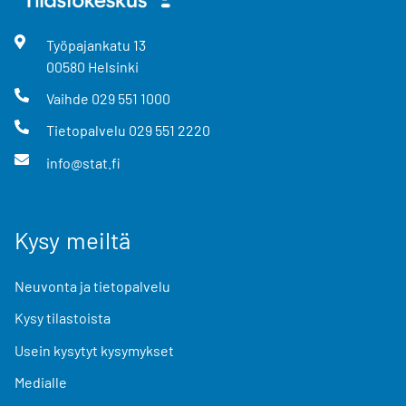
Työpajankatu
13
00580
Helsinki
Vaihde
029 551 1000
Tietopalvelu
029 551 2220
info@stat.fi
Kysy meiltä
Neuvonta ja tietopalvelu
Kysy tilastoista
Usein kysytyt kysymykset
Medialle