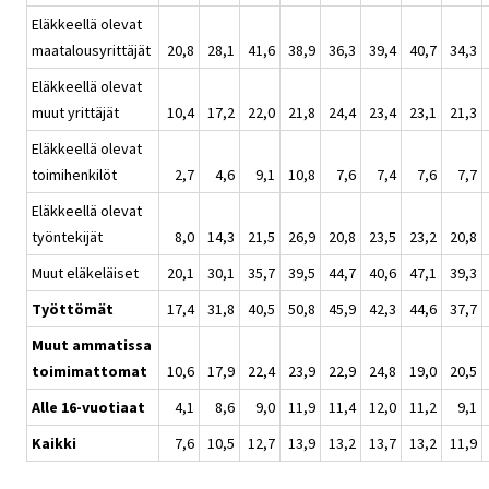
Eläkkeellä olevat
maatalousyrittäjät
20,8
28,1
41,6
38,9
36,3
39,4
40,7
34,3
Eläkkeellä olevat
muut yrittäjät
10,4
17,2
22,0
21,8
24,4
23,4
23,1
21,3
Eläkkeellä olevat
toimihenkilöt
2,7
4,6
9,1
10,8
7,6
7,4
7,6
7,7
Eläkkeellä olevat
työntekijät
8,0
14,3
21,5
26,9
20,8
23,5
23,2
20,8
Muut eläkeläiset
20,1
30,1
35,7
39,5
44,7
40,6
47,1
39,3
Työttömät
17,4
31,8
40,5
50,8
45,9
42,3
44,6
37,7
Muut ammatissa
toimimattomat
10,6
17,9
22,4
23,9
22,9
24,8
19,0
20,5
Alle 16-vuotiaat
4,1
8,6
9,0
11,9
11,4
12,0
11,2
9,1
Kaikki
7,6
10,5
12,7
13,9
13,2
13,7
13,2
11,9