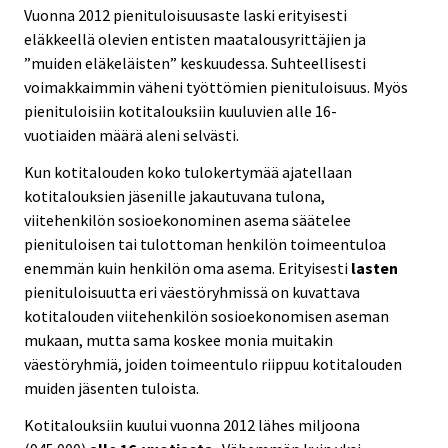
Vuonna 2012 pienituloisuusaste laski erityisesti
eläkkeellä olevien entisten maatalousyrittäjien ja
”muiden eläkeläisten” keskuudessa. Suhteellisesti
voimakkaimmin väheni työttömien pienituloisuus. Myös
pienituloisiin kotitalouksiin kuuluvien alle 16-
vuotiaiden määrä aleni selvästi.
Kun kotitalouden koko tulokertymää ajatellaan
kotitalouksien jäsenille jakautuvana tulona,
viitehenkilön sosioekonominen asema säätelee
pienituloisen tai tulottoman henkilön toimeentuloa
enemmän kuin henkilön oma asema. Erityisesti
lasten
pienituloisuutta eri väestöryhmissä on kuvattava
kotitalouden viitehenkilön sosioekonomisen aseman
mukaan, mutta sama koskee monia muitakin
väestöryhmiä, joiden toimeentulo riippuu kotitalouden
muiden jäsenten tuloista.
Kotitalouksiin kuului vuonna 2012 lähes miljoona