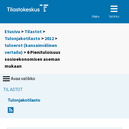
Valikko
Haku
Etusivu
>
Tilastot
>
Tulonjakotilasto
>
2012
>
tuloerot (kansainvälinen
vertailu)
> 6 Pienituloisuus
sosioekonomisen aseman
mukaan
Avaa valikko
TILASTOT
Tulonjakotilasto
Y
o
u