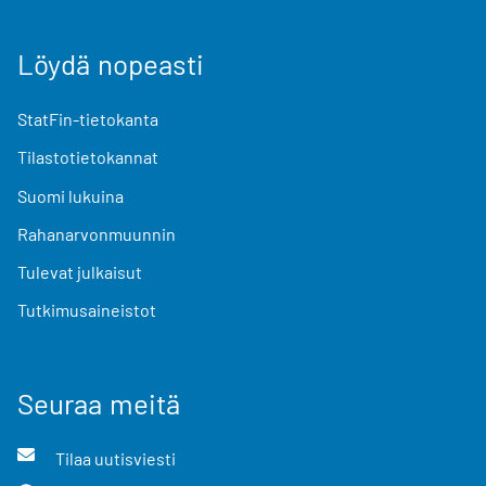
Löydä nopeasti
StatFin-tietokanta
Tilastotietokannat
Suomi lukuina
Rahanarvonmuunnin
Tulevat julkaisut
Tutkimusaineistot
Seuraa meitä
Tilaa uutisviesti