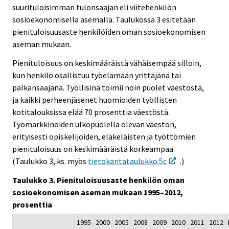
e
suurituloisimman tulonsaajan eli viitehenkilön
r
sosioekonomisella asemalla. Taulukossa 3 esitetään
v
pienituloisuusaste henkilöiden oman sosioekonomisen
i
aseman mukaan.
c
Pienituloisuus on keskimääräistä vähäisempää silloin,
e
kun henkilö osallistuu työelämään yrittäjänä tai
.
palkansaajana. Työllisinä toimii noin puolet väestöstä,
ja kaikki perheenjäsenet huomioiden työllisten
kotitalouksissa elää 70 prosenttia väestöstä.
Työmarkkinoiden ulkopuolella olevan väestön,
erityisesti opiskelijoiden, eläkeläisten ja työttömien
pienituloisuus on keskimääräistä korkeampaa.
(Taulukko 3, ks. myös
tietokantataulukko 5c
.)
Taulukko 3. Pienituloisuusaste henkilön oman
sosioekonomisen aseman mukaan 1995–2012,
prosenttia
1995
2000
2005
2008
2009
2010
2011
2012