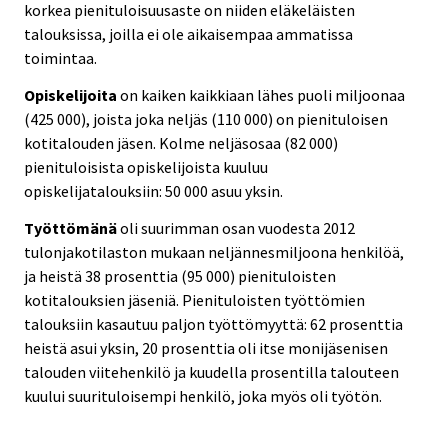
korkea pienituloisuusaste on niiden eläkeläisten
talouksissa, joilla ei ole aikaisempaa ammatissa
toimintaa.
Opiskelijoita
on kaiken kaikkiaan lähes puoli miljoonaa
(425 000), joista joka neljäs (110 000) on pienituloisen
kotitalouden jäsen. Kolme neljäsosaa (82 000)
pienituloisista opiskelijoista kuuluu
opiskelijatalouksiin: 50 000 asuu yksin.
Työttömänä
oli suurimman osan vuodesta 2012
tulonjakotilaston mukaan neljännesmiljoona henkilöä,
ja heistä 38 prosenttia (95 000) pienituloisten
kotitalouksien jäseniä. Pienituloisten työttömien
talouksiin kasautuu paljon työttömyyttä: 62 prosenttia
heistä asui yksin, 20 prosenttia oli itse monijäsenisen
talouden viitehenkilö ja kuudella prosentilla talouteen
kuului suurituloisempi henkilö, joka myös oli työtön.