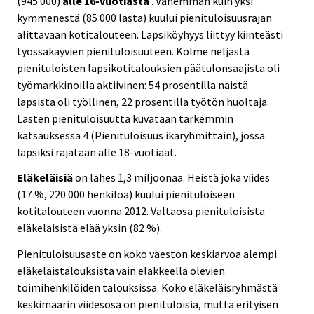
(945 000)
alle 16-vuotiasta
. Vähemmän kuin yksi
kymmenestä (85 000 lasta) kuului pienituloisuusrajan
alittavaan kotitalouteen. Lapsiköyhyys liittyy kiinteästi
työssäkäyvien pienituloisuuteen. Kolme neljästä
pienituloisten lapsikotitalouksien päätulonsaajista oli
työmarkkinoilla aktiivinen: 54 prosentilla näistä
lapsista oli työllinen, 22 prosentilla työtön huoltaja.
Lasten pienituloisuutta kuvataan tarkemmin
katsauksessa 4 (Pienituloisuus ikäryhmittäin), jossa
lapsiksi rajataan alle 18-vuotiaat.
Eläkeläisiä
on lähes 1,3 miljoonaa. Heistä joka viides
(17 %, 220 000 henkilöä) kuului pienituloiseen
kotitalouteen vuonna 2012. Valtaosa pienituloisista
eläkeläisistä elää yksin (82 %).
Pienituloisuusaste on koko väestön keskiarvoa alempi
eläkeläistalouksista vain eläkkeellä olevien
toimihenkilöiden talouksissa. Koko eläkeläisryhmästä
keskimäärin viidesosa on pienituloisia, mutta erityisen