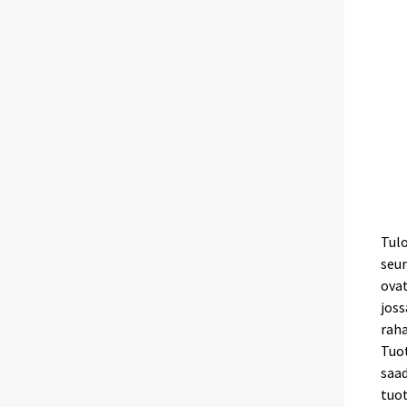
Tulo
seur
ovat
joss
raha
Tuo
saad
tuo