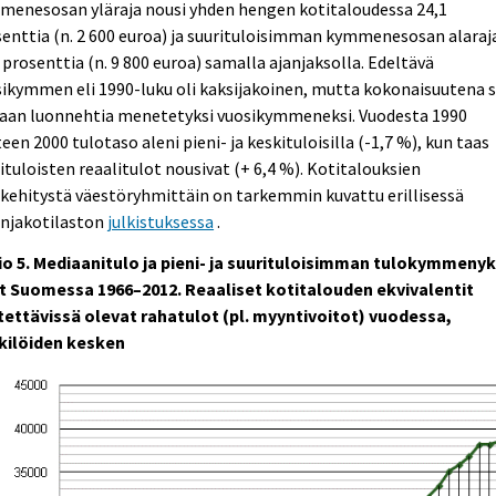
menesosan yläraja nousi yhden hengen kotitaloudessa 24,1
enttia (n. 2 600 euroa) ja suurituloisimman kymmenesosan alaraj
 prosenttia (n. 9 800 euroa) samalla ajanjaksolla. Edeltävä
ikymmen eli 1990-luku oli kaksijakoinen, mutta kokonaisuutena s
daan luonnehtia menetetyksi vuosikymmeneksi. Vuodesta 1990
een 2000 tulotaso aleni pieni- ja keskituloisilla (-1,7 %), kun taas
ituloisten reaalitulot nousivat (+ 6,4 %). Kotitalouksien
kehitystä väestöryhmittäin on tarkemmin kuvattu erillisessä
onjakotilaston
julkistuksessa
.
io 5. Mediaanitulo ja pieni- ja suurituloisimman tulokymmeny
at Suomessa 1966–2012. Reaaliset kotitalouden ekvivalentit
tettävissä olevat rahatulot (pl. myyntivoitot) vuodessa,
kilöiden kesken