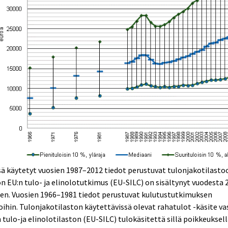
ä käytetyt vuosien 1987–2012 tiedot perustuvat tulonjakotilasto
n EU:n tulo- ja elinolotutkimus (EU-SILC) on sisältynyt vuodesta 
en. Vuosien 1966–1981 tiedot perustuvat kulutustutkimuksen
oihin. Tulonjakotilaston käytettävissä olevat rahatulot -käsite va
 tulo-ja elinolotilaston (EU-SILC) tulokäsitettä sillä poikkeuksell