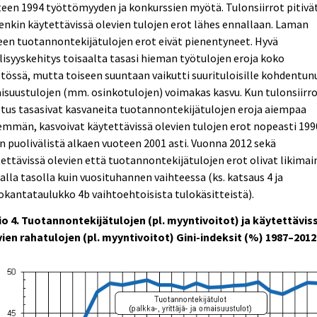
een 1994 työttömyyden ja konkurssien myötä. Tulonsiirrot pitivä
enkin käytettävissä olevien tulojen erot lähes ennallaan. Laman
een tuotannontekijätulojen erot eivät pienentyneet. Hyvä
lisyyskehitys toisaalta tasasi hieman työtulojen eroja koko
tössä, mutta toiseen suuntaan vaikutti suurituloisille kohdentun
suustulojen (mm. osinkotulojen) voimakas kasvu. Kun tulonsiirro
tus tasasivat kasvaneita tuotannontekijätulojen eroja aiempaa
mmän, kasvoivat käytettävissä olevien tulojen erot nopeasti 199
n puolivälistä alkaen vuoteen 2001 asti. Vuonna 2012 sekä
ettävissä olevien että tuotannontekijätulojen erot olivat likimai
lla tasolla kuin vuosituhannen vaihteessa (ks. katsaus 4 ja
okantataulukko 4b vaihtoehtoisista tulokäsitteistä).
io 4. Tuotannontekijätulojen (pl. myyntivoitot) ja käytettävis
ien rahatulojen (pl. myyntivoitot) Gini-indeksit (%) 1987–2012