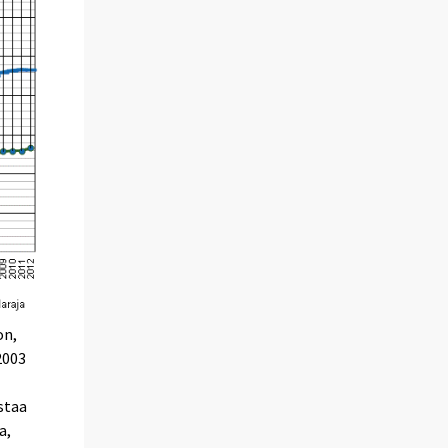
on,
2003
staa
a,