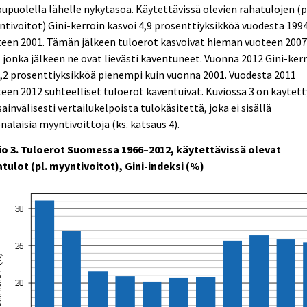
upuolella lähelle nykytasoa. Käytettävissä olevien rahatulojen (p
tivoitot) Gini-kerroin kasvoi 4,9 prosenttiyksikköä vuodesta 199
teen 2001. Tämän jälkeen tuloerot kasvoivat hieman vuoteen 200
, jonka jälkeen ne ovat lievästi kaventuneet. Vuonna 2012 Gini-ker
0,2 prosenttiyksikköä pienempi kuin vuonna 2001. Vuodesta 2011
een 2012 suhteelliset tuloerot kaventuivat. Kuviossa 3 on käytett
ainvälisesti vertailukelpoista tulokäsitettä, joka ei sisällä
nalaisia myyntivoittoja (ks. katsaus 4).
io 3. Tuloerot Suomessa 1966–2012, käytettävissä olevat
tulot (pl. myyntivoitot), Gini-indeksi (%)