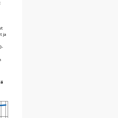
t
ut
t ja
0-
n
sä