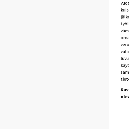
vuot
kuit
jälk
työl
väes
omai
vero
vähe
luvu
käyt
sama
tiet
Kuv
olev