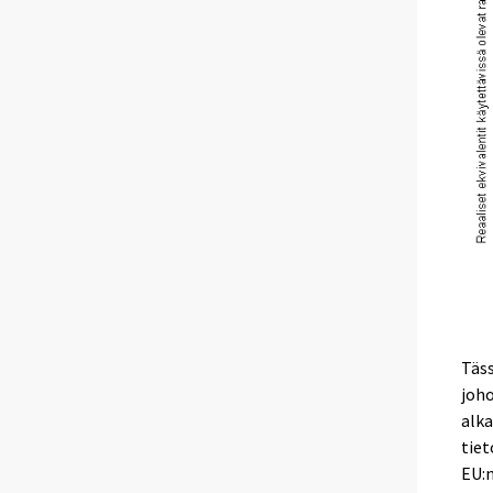
Täss
joho
alka
tiet
EU:n