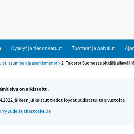
a
Kyselyt ja tiedonkeruut
Tuotteet ja palvelut
Aja
ulot, asuminen ja asumismenot
> 2. Tuloerot Suomessa pitkällä aikavälill
ämä sivu on arkistoitu.
.4.2022 jälkeen julkaistut tiedot löydät uudistetulta sivustolta.
iirry uudelle tilastosivulle