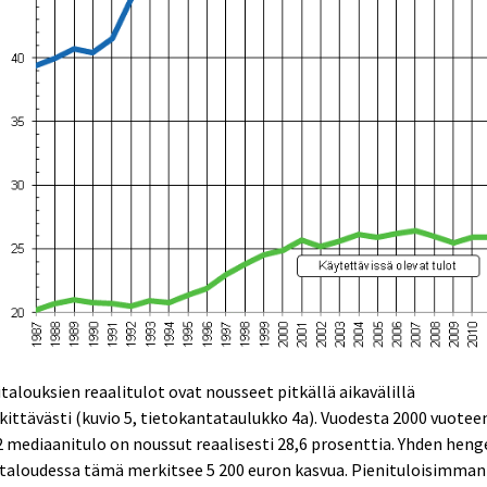
talouksien reaalitulot ovat nousseet pitkällä aikavälillä
ittävästi (kuvio 5, tietokantataulukko 4a). Vuodesta 2000 vuotee
 mediaanitulo on noussut reaalisesti 28,6 prosenttia. Yhden hen
taloudessa tämä merkitsee 5 200 euron kasvua. Pienituloisimman