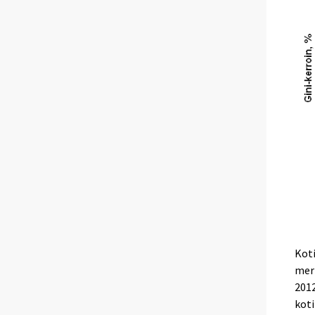
Koti
merk
2012
koti