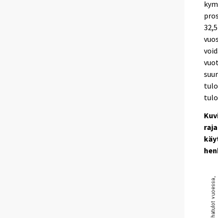
kym
pros
32,5
vuos
voi
vuot
suur
tulo
tul
Kuv
raj
käy
hen