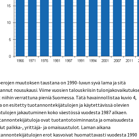
erojen muutoksen taustana on 1990-luvun syvä lama ja sitä
annut nousukausi. Viime vuosien talouskriisin tulonjakovaikutuks
 niihin verrattuna pieniä Suomessa. Tätä havainnollistaa kuvio 4,
a on esitetty tuotannontekijätulojen ja käytettävissä olevien
tulojen jakautuminen koko väestössä vuodesta 1987 alkaen.
tannontekijätuloja ovat tuotantotoiminnasta ja omaisuudesta
ut palkka-, yrittäjä- ja omaisuustulot. Laman aikana
tannontekijätulojen erot kasvoivat huomattavasti vuodesta 1990