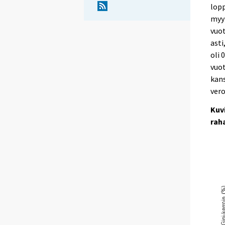
lopp
myyn
vuo
asti
oli 
vuot
kans
vero
Kuv
raha