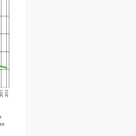
n
gen