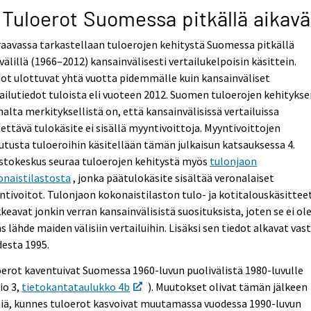
 Tuloerot Suomessa pitkällä aikaväl
aavassa tarkastellaan tuloerojen kehitystä Suomessa pitkällä
välillä (1966–2012) kansainvälisesti vertailukelpoisin käsittein.
ot ulottuvat yhtä vuotta pidemmälle kuin kansainväliset
ailutiedot tuloista eli vuoteen 2012. Suomen tuloerojen kehityks
alta merkityksellistä on, että kansainvälisissä vertailuissa
ettävä tulokäsite ei sisällä myyntivoittoja. Myyntivoittojen
utusta tuloeroihin käsitellään tämän julkaisun katsauksessa 4.
stokeskus seuraa tuloerojen kehitystä myös
tulonjaon
onaistilastosta
, jonka päätulokäsite sisältää veronalaiset
tivoitot. Tulonjaon kokonaistilaston tulo- ja kotitalouskäsittee
keavat jonkin verran kansainvälisistä suosituksista, joten se ei ol
s lähde maiden välisiin vertailuihin. Lisäksi sen tiedot alkavat vas
esta 1995.
erot kaventuivat Suomessa 1960-luvun puolivälistä 1980-luvulle
io 3,
tietokantataulukko 4b
). Muutokset olivat tämän jälkeen
niä, kunnes tuloerot kasvoivat muutamassa vuodessa 1990-luvun