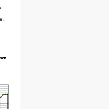
a
itä
ksen