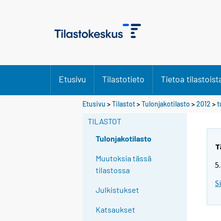
Etusivu
Tilastotieto
Tietoa tilastoist
Y
Etusivu
>
Tilastot
>
Tulonjakotilasto
>
2012
>
t
o
TILASTOT
u
a
Tulonjakotilasto
r
T
e
Muutoksia tässä
5
m
tilastossa
o
S
Julkistukset
v
i
Katsaukset
n