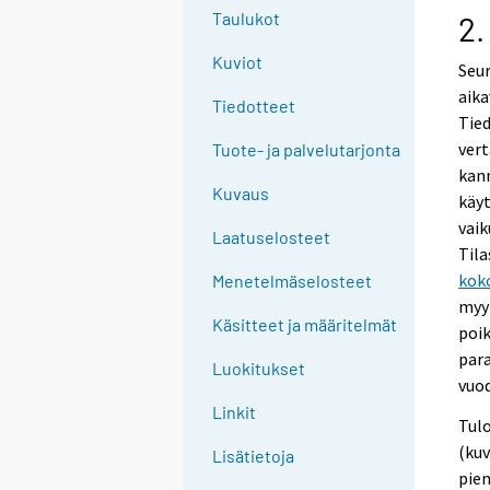
g
Taulukot
2.
t
Kuviot
o
Seur
a
aika
Tiedotteet
n
Tied
o
vert
Tuote- ja palvelutarjonta
t
kann
Kuvaus
h
käyt
e
vaik
Laatuselosteet
r
Tila
s
kok
Menetelmäselosteet
e
myyn
Käsitteet ja määritelmät
r
poik
v
para
Luokitukset
i
vuod
c
Linkit
Tulo
e
(kuv
Lisätietoja
.
pie