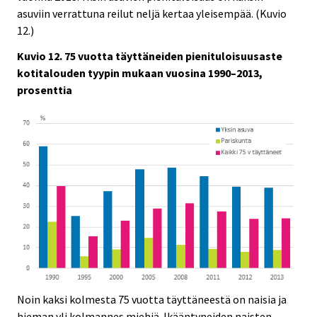
asuviin verrattuna reilut neljä kertaa yleisempää. (Kuvio
12.)
Kuvio 12. 75 vuotta täyttäneiden pienituloisuusaste
kotitalouden tyypin mukaan vuosina 1990–2013,
prosenttia
Noin kaksi kolmesta 75 vuotta täyttäneestä on naisia ja
hieman yli kolmannes miehiä. Ikääntyneiden naisten