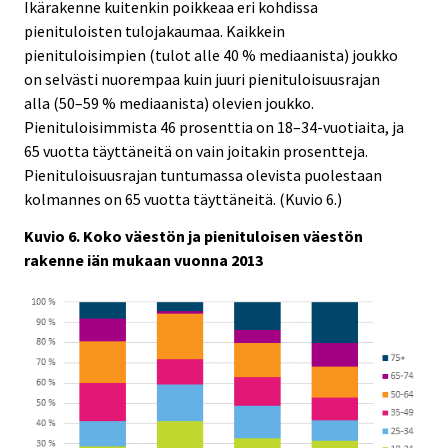
Ikärakenne kuitenkin poikkeaa eri kohdissa
pienituloisten tulojakaumaa. Kaikkein
pienituloisimpien (tulot alle 40 % mediaanista) joukko
on selvästi nuorempaa kuin juuri pienituloisuusrajan
alla (50–59 % mediaanista) olevien joukko.
Pienituloisimmista 46 prosenttia on 18–34-vuotiaita, ja
65 vuotta täyttäneitä on vain joitakin prosentteja.
Pienituloisuusrajan tuntumassa olevista puolestaan
kolmannes on 65 vuotta täyttäneitä. (Kuvio 6.)
Kuvio 6. Koko väestön ja pienituloisen väestön
rakenne iän mukaan vuonna 2013