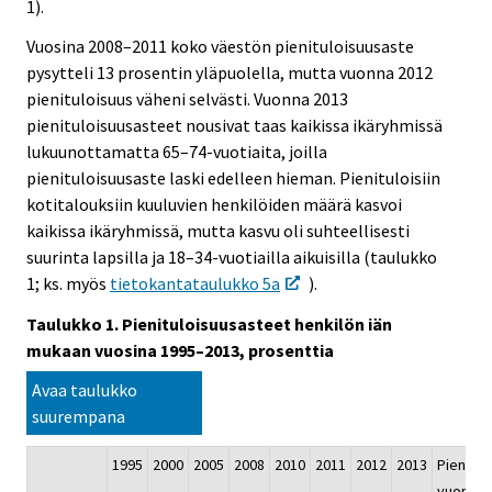
1).
Vuosina 2008–2011 koko väestön pienituloisuusaste
pysytteli 13 prosentin yläpuolella, mutta vuonna 2012
pienituloisuus väheni selvästi. Vuonna 2013
pienituloisuusasteet nousivat taas kaikissa ikäryhmissä
lukuunottamatta 65–74-vuotiaita, joilla
pienituloisuusaste laski edelleen hieman. Pienituloisiin
kotitalouksiin kuuluvien henkilöiden määrä kasvoi
kaikissa ikäryhmissä, mutta kasvu oli suhteellisesti
suurinta lapsilla ja 18–34-vuotiailla aikuisilla (taulukko
1; ks. myös
tietokantataulukko 5a
).
Taulukko 1. Pienituloisuusasteet henkilön iän
mukaan vuosina 1995–2013, prosenttia
Avaa taulukko
suurempana
1995
2000
2005
2008
2010
2011
2012
2013
Pienitulo
vuonna