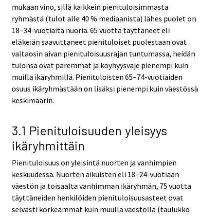
r
mukaan vino, sillä kaikkein pienituloisimmasta
v
ryhmästä (tulot alle 40 % mediaanista) lähes puolet on
i
18–34-vuotiaita nuoria. 65 vuotta täyttäneet eli
c
eläkeiän saavuttaneet pienituloiset puolestaan ovat
e
valtaosin aivan pienituloisuusrajan tuntumassa, heidän
.
tulonsa ovat paremmat ja köyhyysvaje pienempi kuin
muilla ikäryhmillä. Pienituloisten 65–74-vuotiaiden
osuus ikäryhmästään on lisäksi pienempi kuin väestössä
keskimäärin.
3.1 Pienituloisuuden yleisyys
ikäryhmittäin
Pienituloisuus on yleisintä nuorten ja vanhimpien
keskuudessa. Nuorten aikuisten eli 18–24-vuotiaan
väestön ja toisaalta vanhimman ikäryhmän, 75 vuotta
täyttäneiden henkilöiden pienituloisuusasteet ovat
selvästi korkeammat kuin muulla väestöllä (taulukko