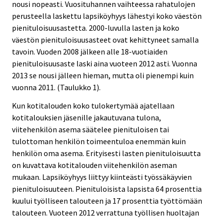
nousi nopeasti. Vuosituhannen vaihteessa rahatulojen
perusteella laskettu lapsiköyhyys lähestyi koko väestön
pienituloisuusastetta. 2000-luvulla lasten ja koko
väestön pienituloisuusasteet ovat kehittyneet samalla
tavoin. Vuoden 2008 jälkeen alle 18-vuotiaiden
pienituloisuusaste laski aina vuoteen 2012 asti. Vuonna
2013 se nousi jälleen hieman, mutta oli pienempi kuin
vuonna 2011. (Taulukko 1).
Kun kotitalouden koko tulokertymää ajatellaan
kotitalouksien jäsenille jakautuvana tulona,
viitehenkilön asema säätelee pienituloisen tai
tulottoman henkilön toimeentuloa enemmän kuin
henkilön oma asema. Erityisesti lasten pienituloisuutta
on kuvattava kotitalouden viitehenkilön aseman
mukaan. Lapsiköyhyys liittyy kiinteästi työssäkäyvien
pienituloisuuteen. Pienituloisista lapsista 64 prosenttia
kuului työlliseen talouteen ja 17 prosenttia työttömään
talouteen. Vuoteen 2012 verrattuna työllisen huoltajan