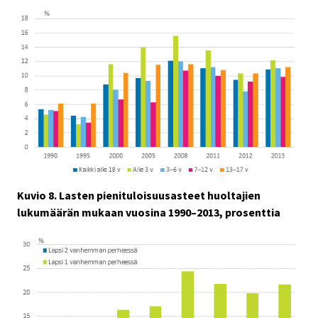
Kuvio 8. Lasten pienituloisuusasteet huoltajien
lukumäärän mukaan vuosina 1990–2013, prosenttia