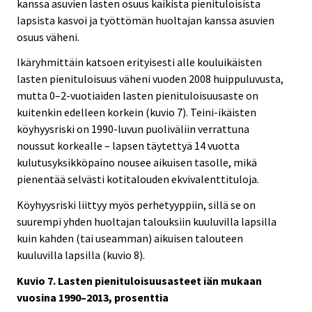
kanssa asuvien lasten osuus kaikista pienituloisista
lapsista kasvoi ja työttömän huoltajan kanssa asuvien
osuus väheni.
Ikäryhmittäin katsoen erityisesti alle kouluikäisten
lasten pienituloisuus väheni vuoden 2008 huippuluvusta,
mutta 0–2-vuotiaiden lasten pienituloisuusaste on
kuitenkin edelleen korkein (kuvio 7). Teini-ikäisten
köyhyysriski on 1990-luvun puoliväliin verrattuna
noussut korkealle – lapsen täytettyä 14 vuotta
kulutusyksikköpaino nousee aikuisen tasolle, mikä
pienentää selvästi kotitalouden ekvivalenttituloja.
Köyhyysriski liittyy myös perhetyyppiin, sillä se on
suurempi yhden huoltajan talouksiin kuuluvilla lapsilla
kuin kahden (tai useamman) aikuisen talouteen
kuuluvilla lapsilla (kuvio 8).
Kuvio 7. Lasten pienituloisuusasteet iän mukaan
vuosina 1990–2013, prosenttia