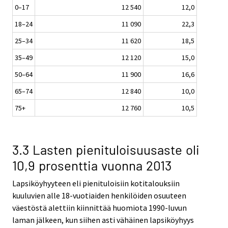
0–17
12 540
12,0
18–24
11 090
22,3
25–34
11 620
18,5
35–49
12 120
15,0
50–64
11 900
16,6
65–74
12 840
10,0
75+
12 760
10,5
3.3 Lasten pienituloisuusaste oli
10,9 prosenttia vuonna 2013
Lapsiköyhyyteen eli pienituloisiin kotitalouksiin
kuuluvien alle 18-vuotiaiden henkilöiden osuuteen
väestöstä alettiin kiinnittää huomiota 1990-luvun
laman jälkeen, kun siihen asti vähäinen lapsiköyhyys