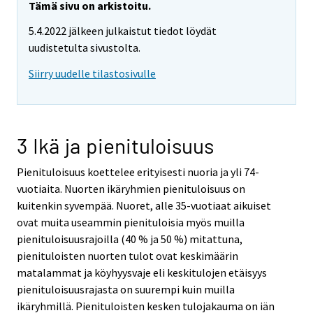
r
Tämä sivu on arkistoitu.
e
5.4.2022 jälkeen julkaistut tiedot löydät
m
uudistetulta sivustolta.
o
v
Siirry uudelle tilastosivulle
i
n
g
t
3 Ikä ja pienituloisuus
o
a
Pienituloisuus koettelee erityisesti nuoria ja yli 74-
n
vuotiaita. Nuorten ikäryhmien pienituloisuus on
o
kuitenkin syvempää. Nuoret, alle 35-vuotiaat aikuiset
t
ovat muita useammin pienituloisia myös muilla
h
pienituloisuusrajoilla (40 % ja 50 %) mitattuna,
e
pienituloisten nuorten tulot ovat keskimäärin
r
matalammat ja köyhyysvaje eli keskitulojen etäisyys
s
pienituloisuusrajasta on suurempi kuin muilla
e
ikäryhmillä. Pienituloisten kesken tulojakauma on iän