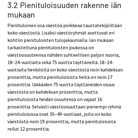
3.2 Pienituloisuuden rakenne iän
mukaan
Pienituloinen osa väestöä poikkeaa taustatekijöiltään
koko väestöstä. Lisäksi väestöryhmät asettuvat eri
kohtiin pienituloisten tulojakaumalla. Iän mukaan
tarkasteltuna pienituloisten joukossa on
väestöosuuteensa nähden suhteellisen paljon nuoria,
18–24-vuotiaita sekä 75 vuotta täyttäneitä. 18–24-
vuotiaita henkilöitä on koko väestöstä noin kahdeksan
prosenttia, mutta pienituloisista heitä on noin 17
prosenttia. Iäkkäiden 75 vuotta täyttäneiden osuus
väestöstä on kahdeksan prosenttia, mutta
pienituloisista heidän osuutensa on vajaat 16
prosenttia. Selvästi väestöosuuttaan pienempi ryhmä
pienituloisissa ovat 35–49-vuotiaat, joita on koko
väestöstä noin 19 prosenttia, mutta pienituloisista
reilut 12 prosenttia.