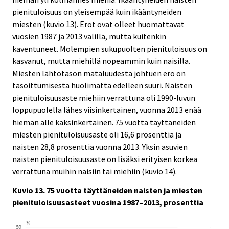
pienituloisuus on yleisempää kuin ikääntyneiden
miesten (kuvio 13). Erot ovat olleet huomattavat
vuosien 1987 ja 2013 välillä, mutta kuitenkin
kaventuneet. Molempien sukupuolten pienituloisuus on
kasvanut, mutta miehillä nopeammin kuin naisilla.
Miesten lähtötason mataluudesta johtuen ero on
tasoittumisesta huolimatta edelleen suuri. Naisten
pienituloisuusaste miehiin verrattuna oli 1990-luvun
loppupuolella lähes viisinkertainen, vuonna 2013 enää
hieman alle kaksinkertainen. 75 vuotta täyttäneiden
miesten pienituloisuusaste oli 16,6 prosenttia ja
naisten 28,8 prosenttia vuonna 2013. Yksin asuvien
naisten pienituloisuusaste on lisäksi erityisen korkea
verrattuna muihin naisiin tai miehiin (kuvio 14).
Kuvio 13. 75 vuotta täyttäneiden naisten ja miesten
pienituloisuusasteet vuosina 1987–2013, prosenttia