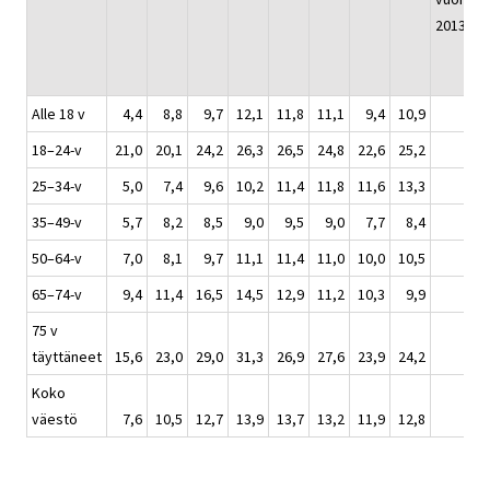
2013
Alle 18 v
4,4
8,8
9,7
12,1
11,8
11,1
9,4
10,9
118
18–24-v
21,0
20,1
24,2
26,3
26,5
24,8
22,6
25,2
114
25–34-v
5,0
7,4
9,6
10,2
11,4
11,8
11,6
13,3
90
35–49-v
5,7
8,2
8,5
9,0
9,5
9,0
7,7
8,4
85
50–64-v
7,0
8,1
9,7
11,1
11,4
11,0
10,0
10,5
117
65–74-v
9,4
11,4
16,5
14,5
12,9
11,2
10,3
9,9
58
75 v
täyttäneet
15,6
23,0
29,0
31,3
26,9
27,6
23,9
24,2
108
Koko
väestö
7,6
10,5
12,7
13,9
13,7
13,2
11,9
12,8
690