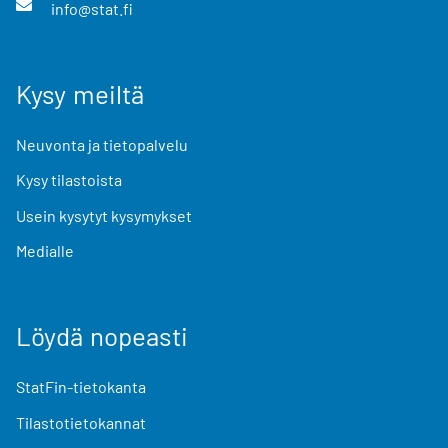
info@stat.fi
Kysy meiltä
Neuvonta ja tietopalvelu
Kysy tilastoista
Usein kysytyt kysymykset
Medialle
Löydä nopeasti
StatFin-tietokanta
Tilastotietokannat