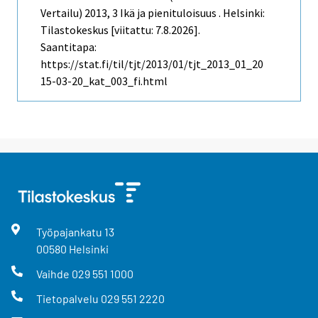
Vertailu)
2013, 3 Ikä ja pienituloisuus . Helsinki:
Tilastokeskus [viitattu: 7.8.2026].
Saantitapa:
https://stat.fi/til/tjt/2013/01/tjt_2013_01_20
15-03-20_kat_003_fi.html
Työpajankatu
13
00580
Helsinki
Vaihde
029 551 1000
Tietopalvelu
029 551 2220