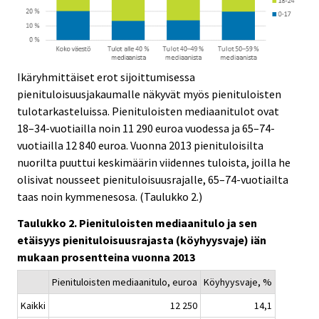
Ikäryhmittäiset erot sijoittumisessa
pienituloisuusjakaumalle näkyvät myös pienituloisten
tulotarkasteluissa. Pienituloisten mediaanitulot ovat
18–34-vuotiailla noin 11 290 euroa vuodessa ja 65–74-
vuotiailla 12 840 euroa. Vuonna 2013 pienituloisilta
nuorilta puuttui keskimäärin viidennes tuloista, joilla he
olisivat nousseet pienituloisuusrajalle, 65–74-vuotiailta
taas noin kymmenesosa. (Taulukko 2.)
Taulukko 2. Pienituloisten mediaanitulo ja sen
etäisyys pienituloisuusrajasta (köyhyysvaje) iän
mukaan prosentteina vuonna 2013
Pienituloisten mediaanitulo, euroa
Köyhyysvaje, %
Kaikki
12 250
14,1