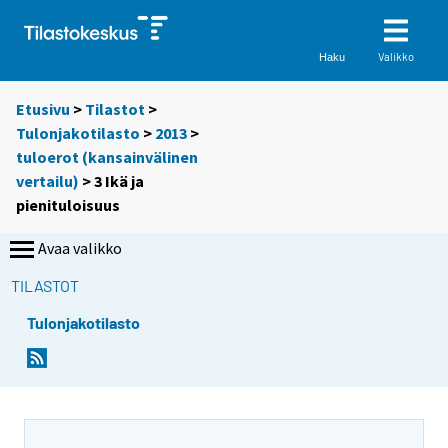
Valikko
Haku
Etusivu
>
Tilastot
>
Tulonjakotilasto
>
2013
>
tuloerot (kansainvälinen
vertailu)
> 3 Ikä ja
pienituloisuus
Avaa valikko
TILASTOT
Tulonjakotilasto
Y
o
u
a