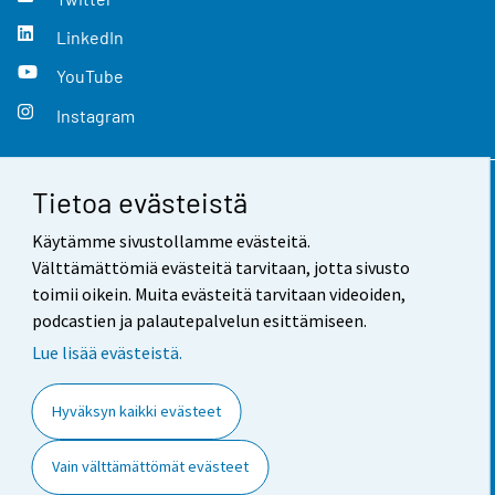
LinkedIn
YouTube
Instagram
Tietoa evästeistä
Yhteystiedot
Käytämme sivustollamme evästeitä.
Palaute
Välttämättömiä evästeitä tarvitaan, jotta sivusto
toimii oikein. Muita evästeitä tarvitaan videoiden,
Käyttöehdot
podcastien ja palautepalvelun esittämiseen.
Tietosuoja
Lue lisää evästeistä.
Saavutettavuus
Hyväksyn kaikki evästeet
Tietoa sivustosta
Vain välttämättömät evästeet
Evästeasetukset