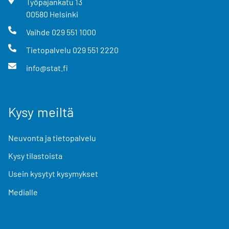
Työpajankatu
13
00580
Helsinki
Vaihde
029 551 1000
Tietopalvelu
029 551 2220
info@stat.fi
Kysy meiltä
Neuvonta ja tietopalvelu
Kysy tilastoista
Usein kysytyt kysymykset
Medialle