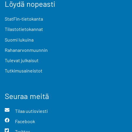
Löydä nopeasti
StatFin-tietokanta
Tilastotietokannat
Suomi lukuina
Rahanarvonmuunnin
Tulevat julkaisut
Tutkimusaineistot
Seuraa meitä
Tilaa uutisviesti
Facebook
Twitter