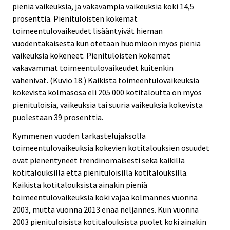
pieniä vaikeuksia, ja vakavampia vaikeuksia koki 14,5
prosenttia. Pienituloisten kokemat
toimeentulovaikeudet lisääntyivät hieman
vuodentakaisesta kun otetaan huomioon myös pieniä
vaikeuksia kokeneet. Pienituloisten kokemat
vakavammat toimeentulovaikeudet kuitenkin
vähenivät. (Kuvio 18.) Kaikista toimeentulovaikeuksia
kokevista kolmasosa eli 205 000 kotitaloutta on myös
pienituloisia, vaikeuksia tai suuria vaikeuksia kokevista
puolestaan 39 prosenttia.
Kymmenen vuoden tarkastelujaksolla
toimeentulovaikeuksia kokevien kotitalouksien osuudet
ovat pienentyneet trendinomaisesti sekä kaikilla
kotitalouksilla että pienituloisilla kotitalouksilla.
Kaikista kotitalouksista ainakin pieniä
toimeentulovaikeuksia koki vajaa kolmannes vuonna
2003, mutta vuonna 2013 enää neljännes. Kun vuonna
2003 pienituloisista kotitalouksista puolet koki ainakin