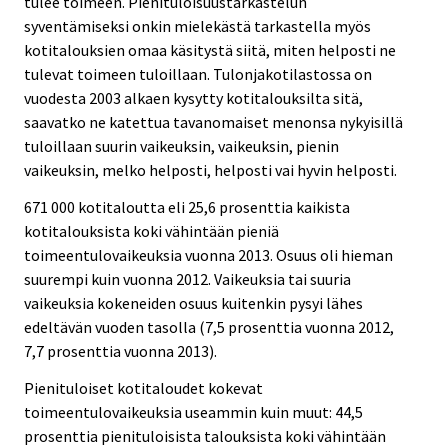
tulee toimeen. Pienituloisuustarkastelun
r
syventämiseksi onkin mielekästä tarkastella myös
v
kotitalouksien omaa käsitystä siitä, miten helposti ne
i
tulevat toimeen tuloillaan. Tulonjakotilastossa on
c
vuodesta 2003 alkaen kysytty kotitalouksilta sitä,
e
saavatko ne katettua tavanomaiset menonsa nykyisillä
.
tuloillaan suurin vaikeuksin, vaikeuksin, pienin
vaikeuksin, melko helposti, helposti vai hyvin helposti.
671 000 kotitaloutta eli 25,6 prosenttia kaikista
kotitalouksista koki vähintään pieniä
toimeentulovaikeuksia vuonna 2013. Osuus oli hieman
suurempi kuin vuonna 2012. Vaikeuksia tai suuria
vaikeuksia kokeneiden osuus kuitenkin pysyi lähes
edeltävän vuoden tasolla (7,5 prosenttia vuonna 2012,
7,7 prosenttia vuonna 2013).
Pienituloiset kotitaloudet kokevat
toimeentulovaikeuksia useammin kuin muut: 44,5
prosenttia pienituloisista talouksista koki vähintään