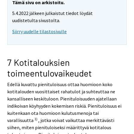
r
Tämä sivu on arkistoitu.
e
5.4.2022 jälkeen julkaistut tiedot löydät
m
uudistetulta sivustolta.
o
v
Siirry uudelle tilastosivulle
i
n
g
t
7 Kotitalouksien
o
toimeentulovaikeudet
a
n
Edellä kuvattu pienituloisuus ottaa huomioon koko
o
kotitalouden vuosittaiset rahatulot ja suhteuttaa ne
t
kansalliseen keskituloon. Pienituloisuuden ajatellaan
h
indikoivan köyhyyden kokemisen riskiä. Pienituloisuus ei
e
kuitenkaan ota huomioon kulutusmenoja tai
r
1)
varallisuutta
, jotka voivat vaikuttaa merkittävästi
s
siihen, miten pienituloiseksi määrittyvä kotitalous
e