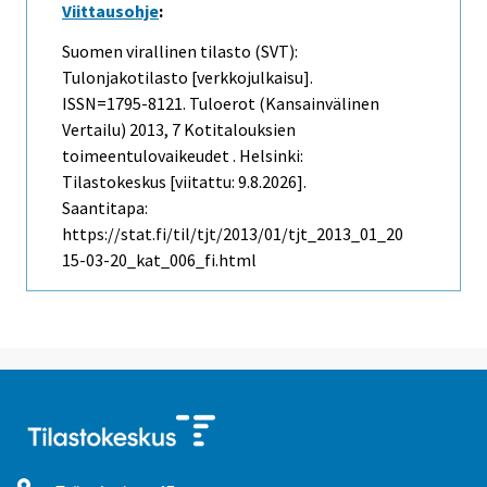
Viittausohje
:
Suomen virallinen tilasto (SVT):
Tulonjakotilasto [verkkojulkaisu].
ISSN=1795-8121.
Tuloerot (kansainvälinen
Vertailu)
2013, 7 Kotitalouksien
toimeentulovaikeudet . Helsinki:
Tilastokeskus [viitattu: 9.8.2026].
Saantitapa:
https://stat.fi/til/tjt/2013/01/tjt_2013_01_20
15-03-20_kat_006_fi.html