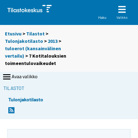
Valikko
Haku
Etusivu
>
Tilastot
>
Tulonjakotilasto
>
2013
>
tuloerot (kansainvälinen
vertailu)
> 7 Kotitalouksien
toimeentulovaikeudet
Avaa valikko
TILASTOT
Tulonjakotilasto
Y
o
u
a