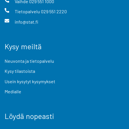
Vaihde
029 551 1000
Tietopalvelu
029 551 2220
info@stat.fi
Kysy meiltä
Neuvonta ja tietopalvelu
Kysy tilastoista
Usein kysytyt kysymykset
Medialle
Löydä nopeasti