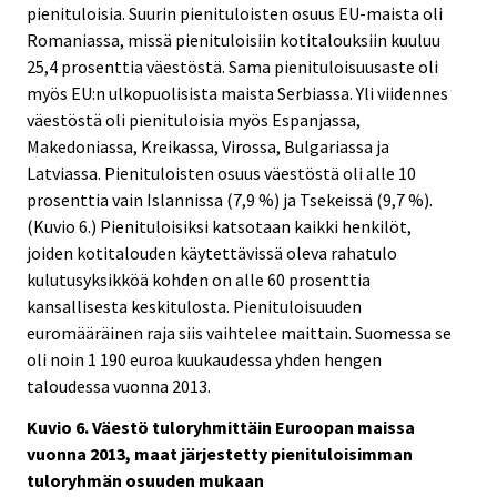
pienituloisia. Suurin pienituloisten osuus EU-maista oli
Romaniassa, missä pienituloisiin kotitalouksiin kuuluu
25,4 prosenttia väestöstä. Sama pienituloisuusaste oli
myös EU:n ulkopuolisista maista Serbiassa. Yli viidennes
väestöstä oli pienituloisia myös Espanjassa,
Makedoniassa, Kreikassa, Virossa, Bulgariassa ja
Latviassa. Pienituloisten osuus väestöstä oli alle 10
prosenttia vain Islannissa (7,9 %) ja Tsekeissä (9,7 %).
(Kuvio 6.) Pienituloisiksi katsotaan kaikki henkilöt,
joiden kotitalouden käytettävissä oleva rahatulo
kulutusyksikköä kohden on alle 60 prosenttia
kansallisesta keskitulosta. Pienituloisuuden
euromääräinen raja siis vaihtelee maittain. Suomessa se
oli noin 1 190 euroa kuukaudessa yhden hengen
taloudessa vuonna 2013.
Kuvio 6. Väestö tuloryhmittäin Euroopan maissa
vuonna 2013, maat järjestetty pienituloisimman
tuloryhmän osuuden mukaan