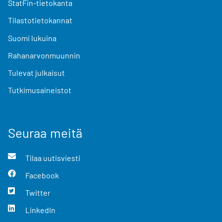
StatFin-tietokanta
Tilastotietokannat
Suomi lukuina
Rahanarvonmuunnin
Tulevat julkaisut
Tutkimusaineistot
Seuraa meitä
Tilaa uutisviesti
Facebook
Twitter
LinkedIn