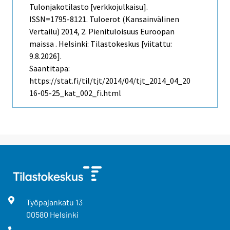
Tulonjakotilasto [verkkojulkaisu].
ISSN=1795-8121.
Tuloerot (kansainvälinen
Vertailu)
2014, 2. Pienituloisuus Euroopan
maissa . Helsinki: Tilastokeskus [viitattu:
9.8.2026].
Saantitapa:
https://stat.fi/til/tjt/2014/04/tjt_2014_04_20
16-05-25_kat_002_fi.html
Työpajankatu
13
00580
Helsinki