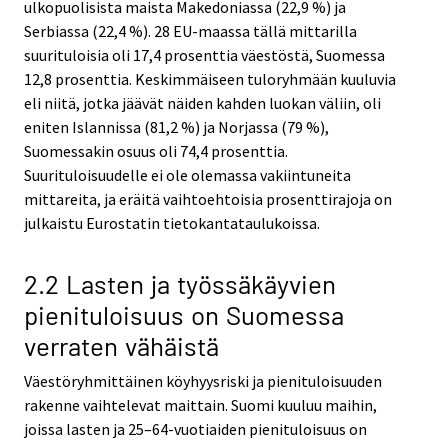
ulkopuolisista maista Makedoniassa (22,9 %) ja
Serbiassa (22,4 %). 28 EU-maassa tällä mittarilla
suurituloisia oli 17,4 prosenttia väestöstä, Suomessa
12,8 prosenttia. Keskimmäiseen tuloryhmään kuuluvia
eli niitä, jotka jäävät näiden kahden luokan väliin, oli
eniten Islannissa (81,2 %) ja Norjassa (79 %),
Suomessakin osuus oli 74,4 prosenttia.
Suurituloisuudelle ei ole olemassa vakiintuneita
mittareita, ja eräitä vaihtoehtoisia prosenttirajoja on
julkaistu Eurostatin tietokantataulukoissa.
2.2 Lasten ja työssäkäyvien
pienituloisuus on Suomessa
verraten vähäistä
Väestöryhmittäinen köyhyysriski ja pienituloisuuden
rakenne vaihtelevat maittain. Suomi kuuluu maihin,
joissa lasten ja 25–64-vuotiaiden pienituloisuus on