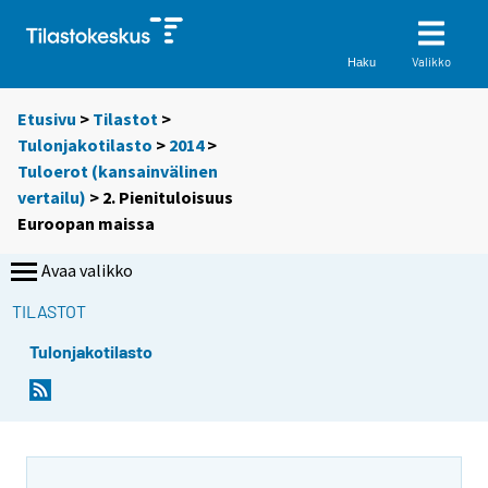
Valikko
Haku
Etusivu
>
Tilastot
>
Tulonjakotilasto
>
2014
>
Tuloerot (kansainvälinen
vertailu)
> 2. Pienituloisuus
Euroopan maissa
Avaa valikko
TILASTOT
Tulonjakotilasto