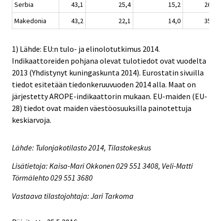
Serbia
43,1
25,4
15,2
26,3
Makedonia
43,2
22,1
14,0
35,7
1) Lähde: EU:n tulo- ja elinolotutkimus 2014.
Indikaattoreiden pohjana olevat tulotiedot ovat vuodelta
2013 (Yhdistynyt kuningaskunta 2014). Eurostatin sivuilla
tiedot esitetään tiedonkeruuvuoden 2014 alla. Maat on
järjestetty AROPE-indikaattorin mukaan. EU-maiden (EU-
28) tiedot ovat maiden väestöosuuksilla painotettuja
keskiarvoja.
Lähde: Tulonjakotilasto 2014, Tilastokeskus
Lisätietoja: Kaisa-Mari Okkonen 029 551 3408, Veli-Matti
Törmälehto 029 551 3680
Vastaava tilastojohtaja: Jari Tarkoma