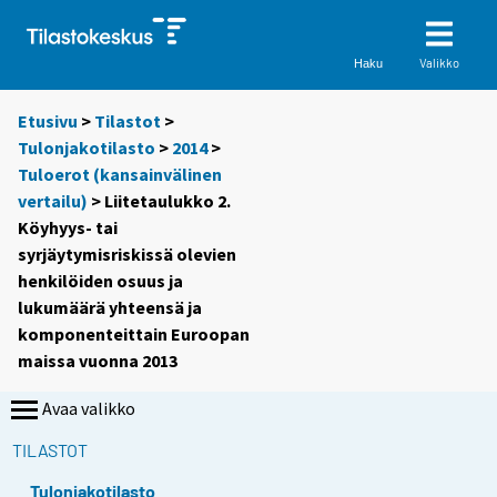
Valikko
Haku
Etusivu
>
Tilastot
>
Tulonjakotilasto
>
2014
>
Tuloerot (kansainvälinen
vertailu)
> Liitetaulukko 2.
Köyhyys- tai
syrjäytymisriskissä olevien
henkilöiden osuus ja
lukumäärä yhteensä ja
komponenteittain Euroopan
maissa vuonna 2013
Avaa valikko
TILASTOT
Tulonjakotilasto