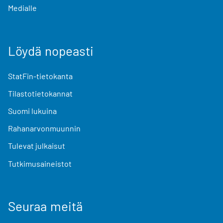
Medialle
Löydä nopeasti
StatFin-tietokanta
Tilastotietokannat
Suomi lukuina
Rahanarvonmuunnin
Tulevat julkaisut
Tutkimusaineistot
Seuraa meitä