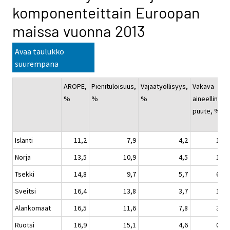
komponenteittain Euroopan
maissa vuonna 2013
Avaa taulukko
suurempana
AROPE,
Pienituloisuus,
Vajaatyöllisyys,
Vakava
%
%
%
aineellinen
puute, %
Islanti
11,2
7,9
4,2
1,4
Norja
13,5
10,9
4,5
1,2
Tsekki
14,8
9,7
5,7
6,7
Sveitsi
16,4
13,8
3,7
1,3
Alankomaat
16,5
11,6
7,8
3,2
Ruotsi
16,9
15,1
4,6
0,7