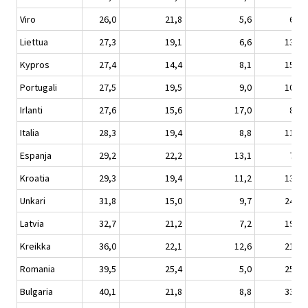
Viro
26,0
21,8
5,6
6,2
Liettua
27,3
19,1
6,6
13,6
Kypros
27,4
14,4
8,1
15,3
Portugali
27,5
19,5
9,0
10,6
Irlanti
27,6
15,6
17,0
8,4
Italia
28,3
19,4
8,8
11,6
Espanja
29,2
22,2
13,1
7,1
Kroatia
29,3
19,4
11,2
13,9
Unkari
31,8
15,0
9,7
24,0
Latvia
32,7
21,2
7,2
19,2
Kreikka
36,0
22,1
12,6
21,5
Romania
39,5
25,4
5,0
25,0
Bulgaria
40,1
21,8
8,8
33,1