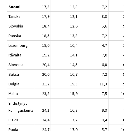
Suomi
17,3
12,8
7,2
2,8
Tanska
17,9
12,1
8,8
3,2
Slovakia
18,4
12,6
5,6
9,9
Ranska
18,5
13,3
7,2
4,8
Luxemburg
19,0
16,4
4,7
1,4
Itävalta
19,2
14,1
7,0
4,0
Slovenia
20,4
14,5
6,8
6,6
Saksa
20,6
16,7
7,2
5,0
Belgia
21,2
15,5
11,3
5,9
Malta
23,8
15,9
7,5
10,2
Yhdistynyt
kuningaskunta
24,1
16,8
9,3
7,3
EU 28
24,4
17,2
8,4
8,9
Puola
24,7
17,0
5,7
10,4