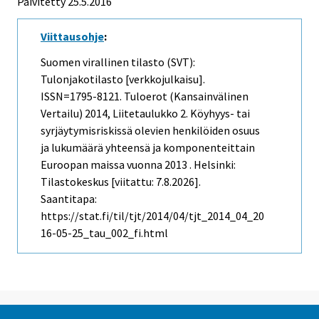
Päivitetty 25.5.2016
Viittausohje
:
Suomen virallinen tilasto (SVT):
Tulonjakotilasto [verkkojulkaisu].
ISSN=1795-8121.
Tuloerot (kansainvälinen
Vertailu)
2014, Liitetaulukko 2. Köyhyys- tai
syrjäytymisriskissä olevien henkilöiden osuus
ja lukumäärä yhteensä ja komponenteittain
Euroopan maissa vuonna 2013 . Helsinki:
Tilastokeskus [viitattu: 7.8.2026].
Saantitapa:
https://stat.fi/til/tjt/2014/04/tjt_2014_04_20
16-05-25_tau_002_fi.html