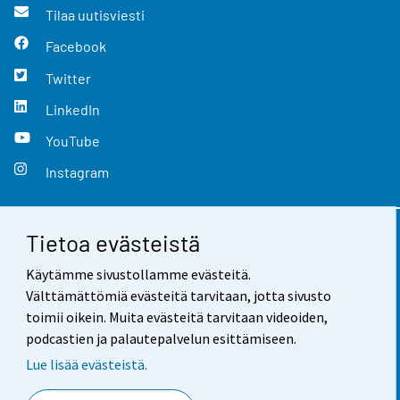
Tilaa uutisviesti
Facebook
Twitter
LinkedIn
YouTube
Instagram
Tietoa evästeistä
Yhteystiedot
Käytämme sivustollamme evästeitä.
Palaute
Välttämättömiä evästeitä tarvitaan, jotta sivusto
toimii oikein. Muita evästeitä tarvitaan videoiden,
Käyttöehdot
podcastien ja palautepalvelun esittämiseen.
Tietosuoja
Lue lisää evästeistä.
Saavutettavuus