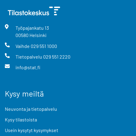
Työpajankatu
13
00580
Helsinki
Vaihde
029 551 1000
Tietopalvelu
029 551 2220
info@stat.fi
Kysy meiltä
Neuvonta ja tietopalvelu
Kysy tilastoista
Usein kysytyt kysymykset