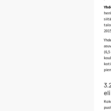
Yhd
henk
siit
talo
2015
Yhde
asuv
(6,5
koul
koti
pien
3.
el
Koko
puol