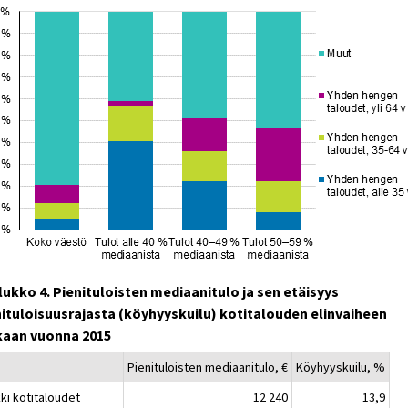
lukko 4. Pienituloisten mediaanitulo ja sen etäisyys
nituloisuusrajasta (köyhyyskuilu) kotitalouden elinvaiheen
aan vuonna 2015
Pienituloisten mediaanitulo, €
Köyhyyskuilu, %
ki kotitaloudet
12 240
13,9