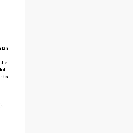
 iän
alle
lot
ttia
).