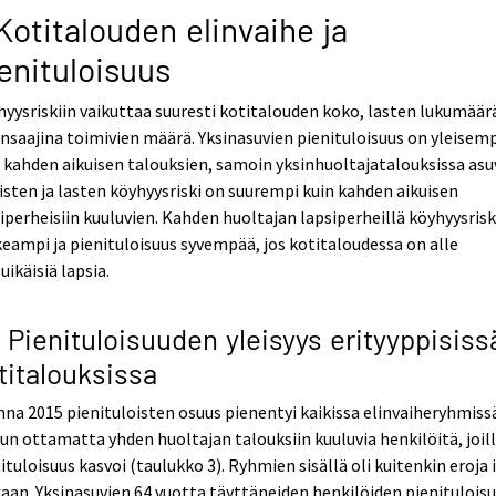
Kotitalouden elinvaihe ja
enituloisuus
yysriskiin vaikuttaa suuresti kotitalouden koko, lasten lukumäärä
nsaajina toimivien määrä. Yksinasuvien pienituloisuus on yleisem
 kahden aikuisen talouksien, samoin yksinhuoltajatalouksissa asu
isten ja lasten köyhyysriski on suurempi kuin kahden aikuisen
iperheisiin kuuluvien. Kahden huoltajan lapsiperheillä köyhyysrisk
eampi ja pienituloisuus syvempää, jos kotitaloudessa on alle
uikäisiä lapsia.
1 Pienituloisuuden yleisyys erityyppisiss
titalouksissa
na 2015 pienituloisten osuus pienentyi kaikissa elinvaiheryhmiss
un ottamatta yhden huoltajan talouksiin kuuluvia henkilöitä, joil
ituloisuus kasvoi (taulukko 3). Ryhmien sisällä oli kuitenkin eroja 
an. Yksinasuvien 64 vuotta täyttäneiden henkilöiden pienitulois