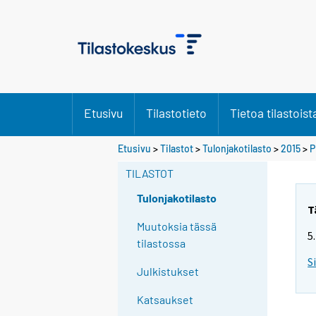
Etusivu
Tilastotieto
Tietoa tilastoist
Y
Y
Etusivu
>
Tilastot
>
Tulonjakotilasto
>
2015
>
P
o
o
TILASTOT
u
u
a
a
Tulonjakotilasto
r
r
T
e
e
Muutoksia tässä
5
m
m
tilastossa
o
o
S
Julkistukset
v
v
i
i
Katsaukset
n
n