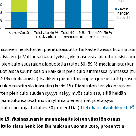
nasuvien henkilöiden pienituloisuutta tarkasteltaessa huomataan
isia eroja. Valtaosa ikääntyvistä, yksinasuvista pienituloisista on
i pienituloisuusrajan alapuolella (tulot 50–59 % mediaanista) kun 
uotiaista suurin osa on kaikkein pienituloisimmassa ryhmässä (tu
 40 % mediaanista). Kaikkein pienituloisimpien joukosta 40 prosen
uukin nuoriin yksinasujiin (kuvio 15). Pienituloisten yksinasuvien
ten pienituloisuuden syvyys näkyy myös tuloissa, sillä heidän
iaanitulonsa ovat muita ryhmiä pienemmät ja etäisyys
ituloisuusrajasta lähes 30 prosenttia (
Tietokantataulukko 5b
io 15. Yksinasuvan ja muun pienituloisen väestön osuus
nituloisista henkilön iän mukaan vuonna 2015, prosenttia