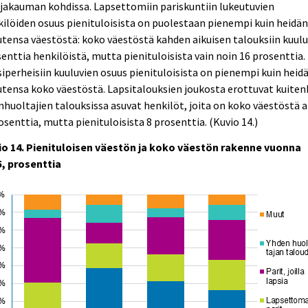
jakauman kohdissa. Lapsettomiin pariskuntiin lukeutuvien
ilöiden osuus pienituloisista on puolestaan pienempi kuin heidä
tensa väestöstä: koko väestöstä kahden aikuisen talouksiin kuulu
enttia henkilöistä, mutta pienituloisista vain noin 16 prosenttia.
iperheisiin kuuluvien osuus pienituloisista on pienempi kuin heid
tensa koko väestöstä. Lapsitalouksien joukosta erottuvat kuiten
nhuoltajien talouksissa asuvat henkilöt, joita on koko väestöstä a
osenttia, mutta pienituloisista 8 prosenttia. (Kuvio 14.)
io 14. Pienituloisen väestön ja koko väestön rakenne vuonna
5, prosenttia