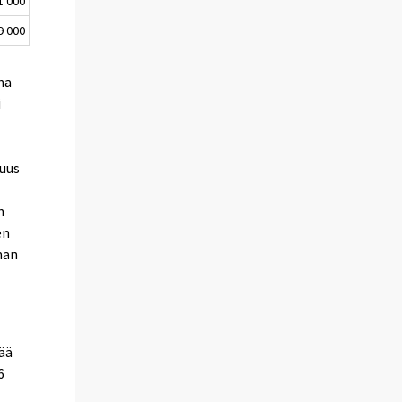
1 000
9 000
na
i
suus
n
en
man
pää
6