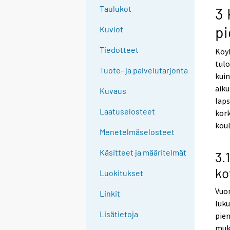
g
g
Taulukot
3 
t
t
pi
Kuviot
o
o
a
a
Tiedotteet
Köyh
n
n
tulo
o
o
Tuote- ja palvelutarjonta
kuin
t
t
aiku
Kuvaus
h
h
laps
e
e
Laatuselosteet
kork
r
r
koul
s
s
Menetelmäselosteet
e
e
Käsitteet ja määritelmät
3.
r
r
v
v
ko
Luokitukset
i
i
Vuon
c
c
Linkit
luku
e
e
Lisätietoja
pien
.
.
muka