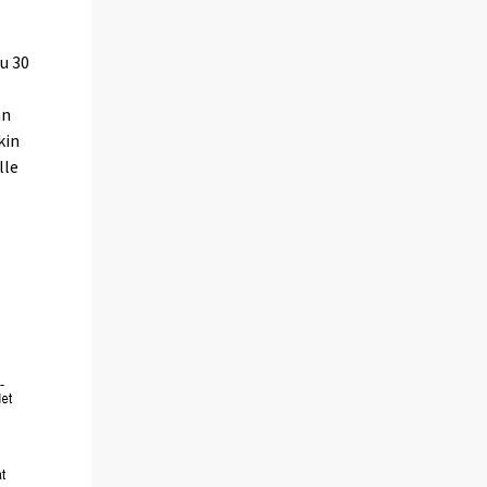
n
u 30
än
kin
lle