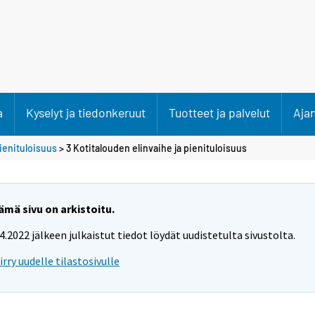
a
Kyselyt ja tiedonkeruut
Tuotteet ja palvelut
Aja
ienituloisuus
> 3 Kotitalouden elinvaihe ja pienituloisuus
ämä sivu on arkistoitu.
.4.2022 jälkeen julkaistut tiedot löydät uudistetulta sivustolta.
iirry uudelle tilastosivulle