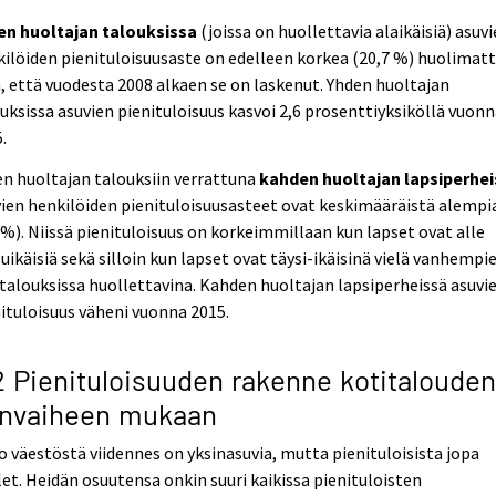
en huoltajan talouksissa
(joissa on huollettavia alaikäisiä) asuv
ilöiden pienituloisuusaste on edelleen korkea (20,7 %) huolimat
ä, että vuodesta 2008 alkaen se on laskenut. Yhden huoltajan
uksissa asuvien pienituloisuus kasvoi 2,6 prosenttiyksiköllä vuon
.
n huoltajan talouksiin verrattuna
kahden huoltajan lapsiperhe
ien henkilöiden pienituloisuusasteet ovat keskimääräistä alempi
 %). Niissä pienituloisuus on korkeimmillaan kun lapset ovat alle
uikäisiä sekä silloin kun lapset ovat täysi-ikäisinä vielä vanhempi
talouksissa huollettavina. Kahden huoltajan lapsiperheissä asuvi
ituloisuus väheni vuonna 2015.
2 Pienituloisuuden rakenne kotitalouden
invaiheen mukaan
 väestöstä viidennes on yksinasuvia, mutta pienituloisista jopa
et. Heidän osuutensa onkin suuri kaikissa pienituloisten