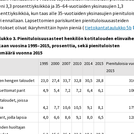
ni 3,3 prosenttiyksikköä ja 35–64-vuotiaiden yksinasujien 1,3
enttiyksikköä, kun taas alle 35-vuotiaiden yksinasujien pienituloi
i ennallaan. Lapsettomien pariskuntien pienituloisuusasteiden
okset olivat ikäryhmittäin hyvin pieniä (
tietokantataulukko 5b
lukko 3. Pienituloisuusasteet henkilön kotitalouden elinvaih
aan vuosina 1995–2015, prosenttia, sekä pienituloisten
umäärä vuonna 2015
1995
2000
2007
2010
2014
2015
Pienituloisia v
2015
en hengen taloudet
23,0
27,4
33,7
32,8
30,5
28,8
31
settomat parit
4,9
5,4
7,2
7,2
6,4
6,1
10
taloudet, joissa
ia
4,2
7,7
10,6
10,5
9,1
8,1
17
rit, joilla lapsia
4,0
6,6
8,6
9,1
8,0
6,5
12
hden huoltajan