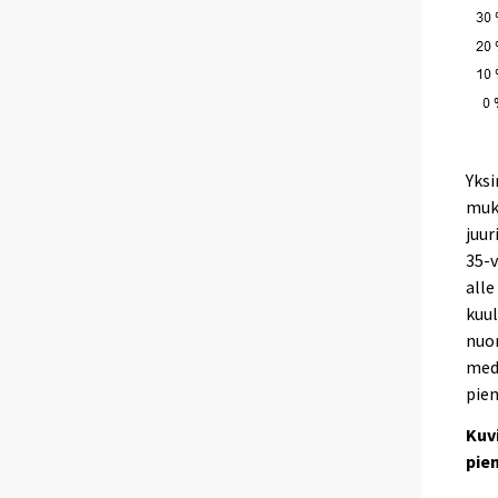
Yksi
muka
juur
35-v
alle
kuul
nuor
med
pien
Kuv
pie