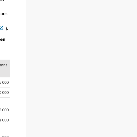
suus
).
een
uonna
6 000
0 000
9 000
8 000