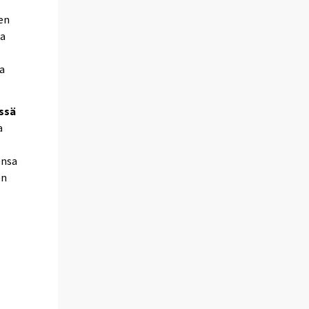
ien
ta
na
issä
a
ensa
en