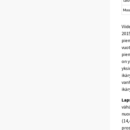
tal
Muu
Viid
201
pien
vuot
pien
on y
yksi
ikär
van
ikär
Lap
vähä
nuor
(14,
pros