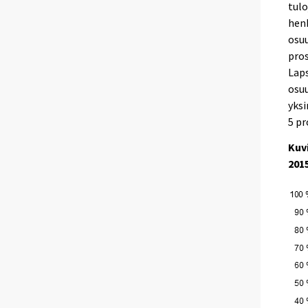
tulo
henk
osuu
pros
Laps
osuu
yksi
5 pr
Kuv
201