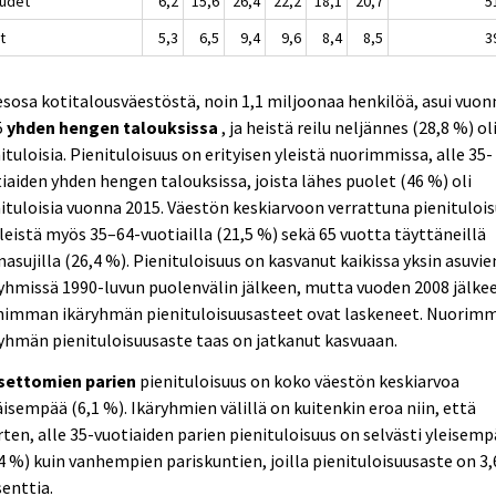
oudet
6,2
15,6
26,4
22,2
18,1
20,7
5
t
5,3
6,5
9,4
9,6
8,4
8,5
3
esosa kotitalousväestöstä, noin 1,1 miljoonaa henkilöä, asui vuon
5
yhden hengen talouksissa
, ja heistä reilu neljännes (28,8 %) ol
ituloisia. Pienituloisuus on erityisen yleistä nuorimmissa, alle 35-
iaiden yhden hengen talouksissa, joista lähes puolet (46 %) oli
ituloisia vuonna 2015. Väestön keskiarvoon verrattuna pienituloi
leistä myös 35–64-vuotiailla (21,5 %) sekä 65 vuotta täyttäneillä
nasujilla (26,4 %). Pienituloisuus on kasvanut kaikissa yksin asuvie
yhmissä 1990-luvun puolenvälin jälkeen, mutta vuoden 2008 jälke
himman ikäryhmän pienituloisuusasteet ovat laskeneet. Nuorim
yhmän pienituloisuusaste taas on jatkanut kasvuaan.
settomien parien
pienituloisuus on koko väestön keskiarvoa
isempää (6,1 %). Ikäryhmien välillä on kuitenkin eroa niin, että
ten, alle 35-vuotiaiden parien pienituloisuus on selvästi yleisem
4 %) kuin vanhempien pariskuntien, joilla pienituloisuusaste on 3,
enttia.