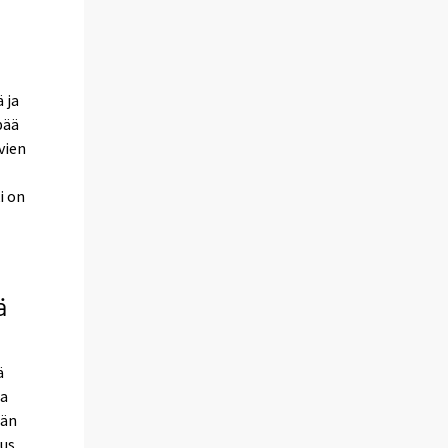
 ja
pää
vien
i on
ä
ä
la
iän
uus