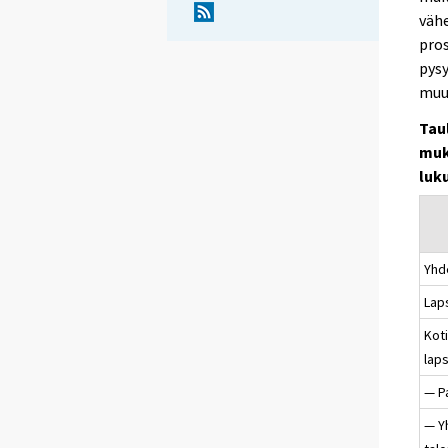
vähe
pros
pysy
muut
Tau
muk
luk
Yhd
Lap
Koti
laps
— Pa
— Y