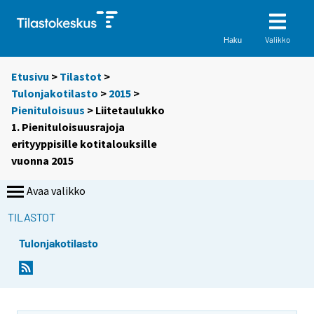
Valikko
Haku
Etusivu
>
Tilastot
>
Tulonjakotilasto
>
2015
>
Pienituloisuus
> Liitetaulukko
1. Pienituloisuusrajoja
erityyppisille kotitalouksille
vuonna 2015
Avaa valikko
TILASTOT
Tulonjakotilasto