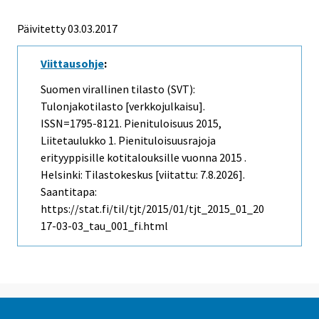
Päivitetty 03.03.2017
Viittausohje
:
Suomen virallinen tilasto (SVT):
Tulonjakotilasto [verkkojulkaisu].
ISSN=1795-8121.
Pienituloisuus
2015,
Liitetaulukko 1. Pienituloisuusrajoja
erityyppisille kotitalouksille vuonna 2015 .
Helsinki: Tilastokeskus [viitattu: 7.8.2026].
Saantitapa:
https://stat.fi/til/tjt/2015/01/tjt_2015_01_20
17-03-03_tau_001_fi.html