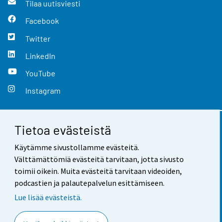
Tilaa uutisviesti
Facebook
Twitter
LinkedIn
YouTube
Instagram
Tietoa evästeistä
Yhteystiedot
Käytämme sivustollamme evästeitä.
Palaute
Välttämättömiä evästeitä tarvitaan, jotta sivusto
toimii oikein. Muita evästeitä tarvitaan videoiden,
Käyttöehdot
podcastien ja palautepalvelun esittämiseen.
Tietosuoja
Lue lisää evästeistä.
Saavutettavuus