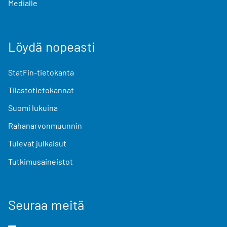
Medialle
Löydä nopeasti
StatFin-tietokanta
Tilastotietokannat
Suomi lukuina
Rahanarvonmuunnin
Tulevat julkaisut
Tutkimusaineistot
Seuraa meitä