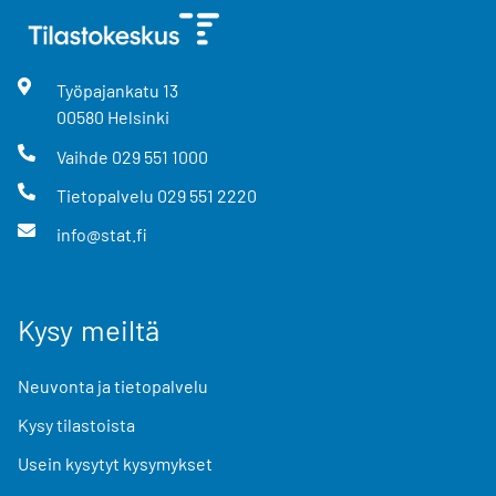
Työpajankatu
13
00580
Helsinki
Vaihde
029 551 1000
Tietopalvelu
029 551 2220
info@stat.fi
Kysy meiltä
Neuvonta ja tietopalvelu
Kysy tilastoista
Usein kysytyt kysymykset