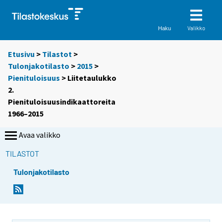
Valikko
Haku
Etusivu
>
Tilastot
>
Tulonjakotilasto
>
2015
>
Pienituloisuus
> Liitetaulukko
2.
Pienituloisuusindikaattoreita
1966–2015
Avaa valikko
TILASTOT
Tulonjakotilasto