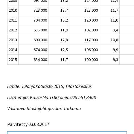
2009
697 000
13,2
124 000
11,4
2010
728 000
13,7
128 000
11,7
2011
704 000
13,2
120 000
11,0
2012
635 000
11,9
102 000
9,4
2013
690 000
12,8
117 000
10,8
2014
674 000
12,5
106 000
9,9
2015
634 000
11,7
100 000
9,3
Lähde: Tulonjakotilasto 2015, Tilastokeskus
Lisätietoja: Kaisa-Mari Okkonen 029 551 3408
Vastaava tilastojohtaja: Jari Tarkoma
Päivitetty 03.03.2017