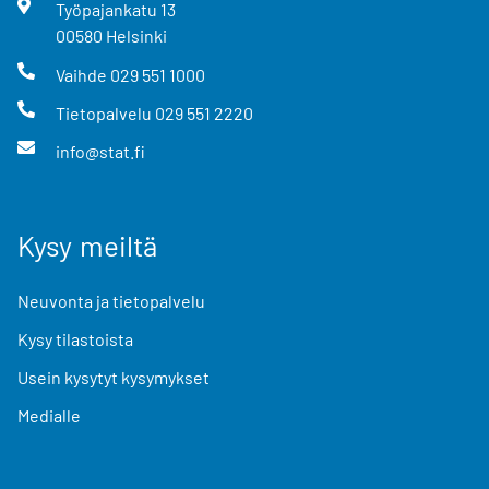
Työpajankatu
13
00580
Helsinki
Vaihde
029 551 1000
Tietopalvelu
029 551 2220
info@stat.fi
Kysy meiltä
Neuvonta ja tietopalvelu
Kysy tilastoista
Usein kysytyt kysymykset
Medialle