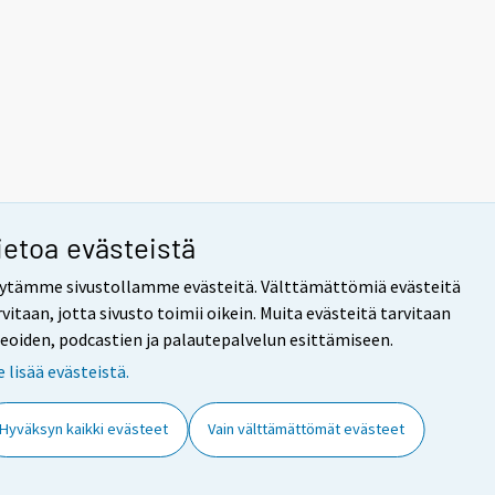
ietoa evästeistä
ytämme sivustollamme evästeitä. Välttämättömiä evästeitä
rvitaan, jotta sivusto toimii oikein. Muita evästeitä tarvitaan
deoiden, podcastien ja palautepalvelun esittämiseen.
e lisää evästeistä.
Hyväksyn kaikki evästeet
Vain välttämättömät evästeet