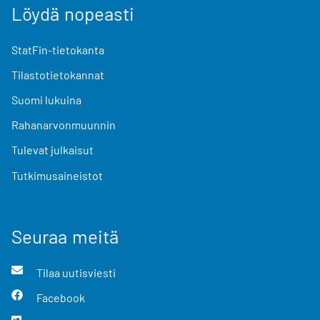
Löydä nopeasti
StatFin-tietokanta
Tilastotietokannat
Suomi lukuina
Rahanarvonmuunnin
Tulevat julkaisut
Tutkimusaineistot
Seuraa meitä
Tilaa uutisviesti
Facebook