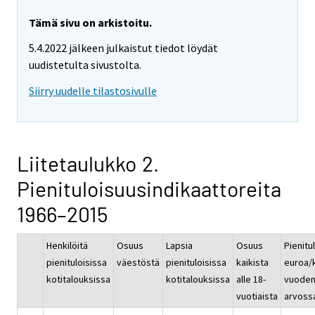
Tämä sivu on arkistoitu.
5.4.2022 jälkeen julkaistut tiedot löydät
uudistetulta sivustolta.
Siirry uudelle tilastosivulle
Liitetaulukko 2.
Pienituloisuusindikaattoreita
1966–2015
Henkilöitä
Osuus
Lapsia
Osuus
Pienitu
pienituloisissa
väestöstä
pienituloisissa
kaikista
euroa/
kotitalouksissa
kotitalouksissa
alle 18-
vuoden
vuotiaista
arvoss