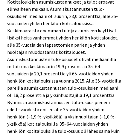
Kotitalouksien asumiskustannukset ja tulot eroavat
elinvaiheen mukaan. Asumiskustannusten tulo-
osuuksien mediaani oli suurin, 28,0 prosenttia, alle 35-
vuotiaiden yhden henkilön kotitalouksissa.
Keskimääräistä enemmän tuloja asumiseen käyttivät
lisäksi heitä vanhemmat yhden henkilön kotitaloudet,
alle 35-vuotiaiden lapsettomien parien ja yhden
huoltajan muodostamat kotitaloudet.
Asumiskustannusten tulo-osuudet olivat mediaanilla
mitattuna keskimäärin 19,9 prosenttia 35–64-
vuotiaiden ja 20,1 prosenttia yli 65-vuotiaiden yhden
henkilön kotitalouksissa vuonna 2015. Alle 35-vuotiailla
pareilla asumiskustannusten tulo-osuuksien mediaani
oli 18,2 prosenttia ja yksinhuoltajilla 19,1 prosenttia.
Ryhmistä asumiskustannusten tulo-osuus pieneni
edellisvuodesta eniten alle 35-vuotiaiden yhden
henkilön (–1,9 %-yksikköä) ja yksinhuoltajan (–1,0 %-
yksikköä) kotitalouksilla. 35–64-vuotiaiden yhden
henkilön kotitalouksilla tulo-osuus oli lähes sama kuin