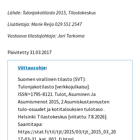
Lähde: Tulonjakotilasto 2015, Tilastokeskus
Lisätietoja: Marie Reijo 029 551 2547
Vastaava tilastojohtaja: Jari Tarkoma
Päivitetty 31.03.2017
Viittausohje
:
Suomen virallinen tilasto (SVT):
Tulonjakotilasto [verkkojulkaisu].
ISSN=1795-8121.
Tulot, Asuminen Ja
Asumismenot
2015, 2 Asumiskustannusten
tulo-osuudet ja kotitalouksien tulotaso .
Helsinki: Tilastokeskus [viitattu: 7.8.2026].
Saantitapa:
https://stat.fi/til/tjt/2015/03/tjt_2015_03_20
17-03-31_kat_002_fi.html