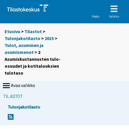
Valikko
Haku
Etusivu
>
Tilastot
>
Tulonjakotilasto
>
2015
>
Tulot, asuminen ja
asumismenot
> 2
Asumiskustannusten tulo-
osuudet ja kotitalouksien
tulotaso
Avaa valikko
TILASTOT
Tulonjakotilasto