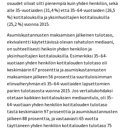
osuudet olivat silti pienempiä kuin yhden henkilön, sekä
alle 35-vuotiaiden (31,4 %) että 35–64-vuotiaiden (26,5
%) kotitalouksilla ja yksinhuoltajien kotitalouksilla
(25,2 %) vuonna 2015.
Asumiskustannusten maksamisen jälkeinen tulotaso,
ekvivalentti käytettävissä olevan rahatulon mediaani,
on suhteellisesti heikoin yhden henkilön ja
yksinhuoltajien kotitalouksilla. Esimerkiksi 35–64-
vuotiaan yhden henkilön kotitalouden tulotaso oli
keskimäärin 67 prosenttia ja asumiskustannusten
maksamisen jälkeen 56 prosenttia suurituloisimman
elinvaiheryhmän eli 35–64-vuotiaiden lapsettomien
parien tulotasosta vuonna 2015. Jos vertailukohdaksi
otetaan kaikkien kotitalouksien mediaanitulo, oli 35–
64-vuotiaan yhden henkilön kotitalouden tulotaso
tästä keskimäärin 97 prosenttia ja asumiskustannusten
jälkeen 88 prosenttia, ja vastaavasti 65 vuotta
täyttäneen yhden henkilön kotitalouden tulotaso 75