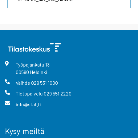
Työpajankatu
13
00580
Helsinki
Vaihde
029 551 1000
Tietopalvelu
029 551 2220
info@stat.fi
Kysy meiltä