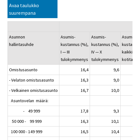
Avaa taulukko
suurempana
Asunnon
Asumis-
Asumis-
Asumis-
hallintasuhde
kustannus (%),
kustannus (%),
kustannus
I — III
IV — X
kaikki
tulokymmenys
tulokymmenys
kotitalou
Omistusasunto
16,4
9,6
- Velaton omistusasunto
16,3
9,0
- Velkainen omistusasunto
16,7
10,0
Asuntovelan määrä:
- 49 999
17,8
9,3
50 000 - 99 999
16,3
10,1
100 000 - 149 999
16,5
10,4