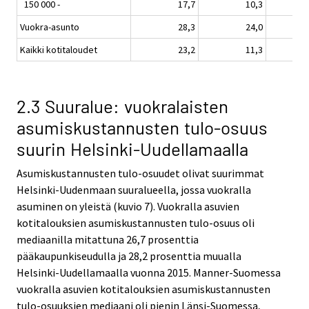
150 000 -
17,7
10,3
Vuokra-asunto
28,3
24,0
Kaikki kotitaloudet
23,2
11,3
2.3 Suuralue: vuokralaisten
asumiskustannusten tulo-osuus
suurin Helsinki-Uudellamaalla
Asumiskustannusten tulo-osuudet olivat suurimmat
Helsinki-Uudenmaan suuralueella, jossa vuokralla
asuminen on yleistä (kuvio 7). Vuokralla asuvien
kotitalouksien asumiskustannusten tulo-osuus oli
mediaanilla mitattuna 26,7 prosenttia
pääkaupunkiseudulla ja 28,2 prosenttia muualla
Helsinki-Uudellamaalla vuonna 2015. Manner-Suomessa
vuokralla asuvien kotitalouksien asumiskustannusten
tulo-osuuksien mediaani oli pienin Länsi-Suomessa,