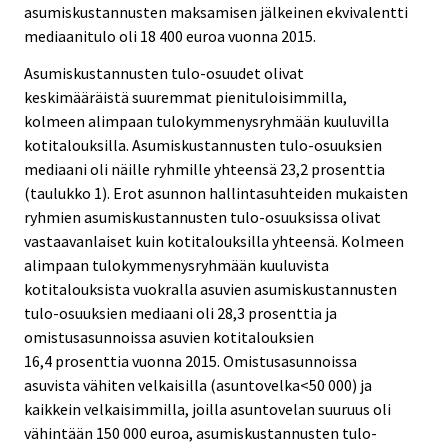
asumiskustannusten maksamisen jälkeinen ekvivalentti
mediaanitulo oli 18 400 euroa vuonna 2015.
Asumiskustannusten tulo-osuudet olivat
keskimääräistä suuremmat pienituloisimmilla,
kolmeen alimpaan tulokymmenysryhmään kuuluvilla
kotitalouksilla. Asumiskustannusten tulo-osuuksien
mediaani oli näille ryhmille yhteensä 23,2 prosenttia
(taulukko 1). Erot asunnon hallintasuhteiden mukaisten
ryhmien asumiskustannusten tulo-osuuksissa olivat
vastaavanlaiset kuin kotitalouksilla yhteensä. Kolmeen
alimpaan tulokymmenysryhmään kuuluvista
kotitalouksista vuokralla asuvien asumiskustannusten
tulo-osuuksien mediaani oli 28,3 prosenttia ja
omistusasunnoissa asuvien kotitalouksien
16,4 prosenttia vuonna 2015. Omistusasunnoissa
asuvista vähiten velkaisilla (asuntovelka<50 000) ja
kaikkein velkaisimmilla, joilla asuntovelan suuruus oli
vähintään 150 000 euroa, asumiskustannusten tulo-