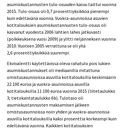
asumiskustannusten tulo-osuuden kasvu taittui vuonna
2015. Tulo-osuus oli 0,7 prosenttiyksikköä pienempi
kuin edeltävänä vuonna. Vuokra-asunnoissa asuvien
kotitalouksien asumiskustannusten tulo-osuus oli
kasvanut vuodesta 2006 lähtien lähes jatkuvasti
(poikkeuksena vuosi 2009) ja ylitti neljänneksen vuonna
2010. Vuoteen 2005 verrattuna se oli yhä
2,6 prosenttiyksikköä suurempi.
Ekvivalentti käytettävissä oleva rahatulo pois lukien
asumiskustannukset oli mediaanilla mitattuna
omistusasunnoissa asuvilla kotitalouksilla keskimäärin
22 100 euroa ja vuokra-asunnoissa asuvilla
kotitalouksilla 11 100 euroa vuonna 2015 (liitetaulukko
3; tietokantataulukko 6b). Tulotaso oli
asumiskustannusten maksamisen jälkeen
omistusasunnoissa noin yhden ja vuokra-asunnoissa
asuvilla kotitalouksilla kaksi prosenttia korkeampi kuin
edeltävänä vuonna. Kaikkien kotitalouksien