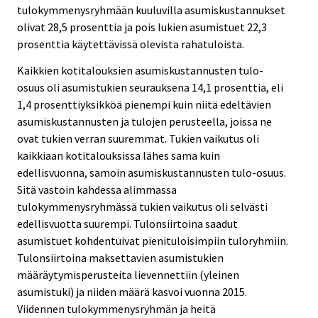
tulokymmenysryhmään kuuluvilla asumiskustannukset
olivat 28,5 prosenttia ja pois lukien asumistuet 22,3
prosenttia käytettävissä olevista rahatuloista.
Kaikkien kotitalouksien asumiskustannusten tulo-
osuus oli asumistukien seurauksena 14,1 prosenttia, eli
1,4 prosenttiyksikköä pienempi kuin niitä edeltävien
asumiskustannusten ja tulojen perusteella, joissa ne
ovat tukien verran suuremmat. Tukien vaikutus oli
kaikkiaan kotitalouksissa lähes sama kuin
edellisvuonna, samoin asumiskustannusten tulo-osuus.
Sitä vastoin kahdessa alimmassa
tulokymmenysryhmässä tukien vaikutus oli selvästi
edellisvuotta suurempi. Tulonsiirtoina saadut
asumistuet kohdentuivat pienituloisimpiin tuloryhmiin.
Tulonsiirtoina maksettavien asumistukien
määräytymisperusteita lievennettiin (yleinen
asumistuki) ja niiden määrä kasvoi vuonna 2015.
Viidennen tulokymmenysryhmän ja heitä