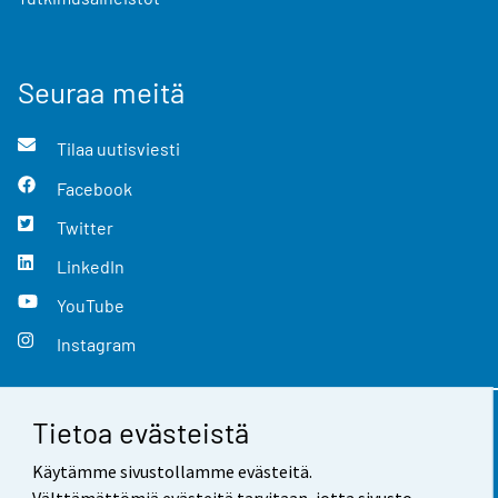
Seuraa meitä
Tilaa uutisviesti
Facebook
Twitter
LinkedIn
YouTube
Instagram
Tietoa evästeistä
Yhteystiedot
Käytämme sivustollamme evästeitä.
Palaute