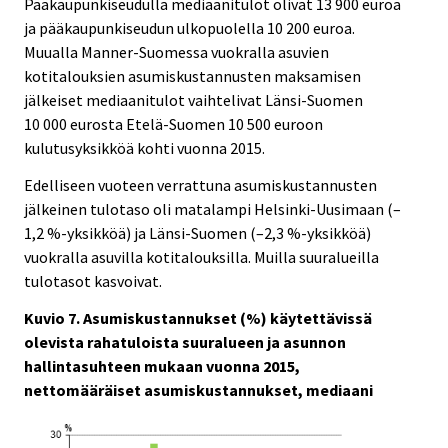
Pääkaupunkiseudulla mediaanitulot olivat 13 900 euroa
ja pääkaupunkiseudun ulkopuolella 10 200 euroa.
Muualla Manner-Suomessa vuokralla asuvien
kotitalouksien asumiskustannusten maksamisen
jälkeiset mediaanitulot vaihtelivat Länsi-Suomen
10 000 eurosta Etelä-Suomen 10 500 euroon
kulutusyksikköä kohti vuonna 2015.
Edelliseen vuoteen verrattuna asumiskustannusten
jälkeinen tulotaso oli matalampi Helsinki-Uusimaan (–
1,2 %-yksikköä) ja Länsi-Suomen (–2,3 %-yksikköä)
vuokralla asuvilla kotitalouksilla. Muilla suuralueilla
tulotasot kasvoivat.
Kuvio 7. Asumiskustannukset (%) käytettävissä
olevista rahatuloista suuralueen ja asunnon
hallintasuhteen mukaan vuonna 2015,
nettomääräiset asumiskustannukset, mediaani