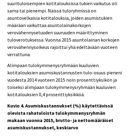
suurituloisempien kotitalouksissa tukien vaikutus oli
sama tai pienempi. Näissä tuloryhmissä on
asuntovelkaisia kotitalouksia, joiden asumistukien
määrään vaikuttaa asuntolainakorkojen
verovähennysetuuden suuruuden määrittyminen
tuloverotuksessa. Vuonna 2015 asuntolainan korkojen
verovähennysoikeus rajoittui yhä edeltävään vuoteen
verrattuna.
Alimpaan tulokymmenysryhmään kuuluvien
kotitalouksien asumiskustannusten tulo-osuus pieneni
vuodesta 2014 vuoteen 2015 noin prosenttiyksikön ja
toiseksi alimpaan tulokymmenysryhmään kuuluvien
kotitalouksien 0,4 prosenttiyksikköä.
Kuvio 4. Asumiskustannukset (%) käytettävissä
olevista rahatuloista tulokymmenysryhmän
mukaan vuonna 2015, brutto- ja nettomääräiset
asumiskustannukset, keskiarvo