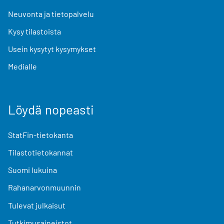
Neuvonta ja tietopalvelu
Kysy tilastoista
Usein kysytyt kysymykset
Medialle
Löydä nopeasti
StatFin-tietokanta
Tilastotietokannat
Suomi lukuina
Rahanarvonmuunnin
Tulevat julkaisut
Tutkimusaineistot