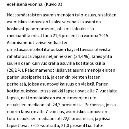
edellisenä vuonna. (Kuvio 8.)
Nettomääräisten asumismenojen tulo-osuus, sisältäen
asumiskustannusten lisäksi varsinaista asuntoa
koskevat pääomamenot, oli kotitalouksissa
mediaanilla mitattuna 21,6 prosenttia vuonna 2015.
Asumismenot veivät velkaisten
omistusasuntokotitalouksien käytettävissä olevista
rahatuloista vajaan neljänneksen (24,4 %), lähes yhtä
suuren osan kuin vuokralla asuvilla kotitalouksilla
(26,2 %). Pääomamenot lisäsivät asumismenoja eniten
parien lapsiperheissä, ja etenkin pienten lasten
perheissä, joissa asuntovelkaisuus on yleistä. Parien
kotitalouksissa, joissa kaikki lapset ovat alle 7-vuotiaita
lapsia, nettomääräisten asumismenojen tulo-
osuuksien mediaani oli 24,3 prosenttia. Perheissä, jossa
nuorin lapsi on alle 7-vuotias, asumiskustannusten
tulo-osuuksien mediaani oli 22,0 prosenttia, ja joissa
lapset ovat 7–12-vuotiaita, 21,0 prosenttia. Tulo-