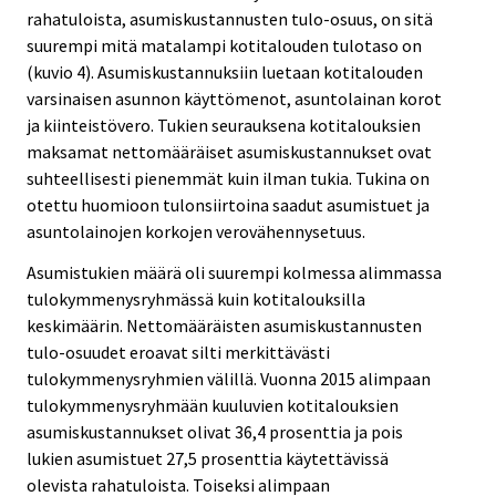
rahatuloista, asumiskustannusten tulo-osuus, on sitä
suurempi mitä matalampi kotitalouden tulotaso on
(kuvio 4). Asumiskustannuksiin luetaan kotitalouden
varsinaisen asunnon käyttömenot, asuntolainan korot
ja kiinteistövero. Tukien seurauksena kotitalouksien
maksamat nettomääräiset asumiskustannukset ovat
suhteellisesti pienemmät kuin ilman tukia. Tukina on
otettu huomioon tulonsiirtoina saadut asumistuet ja
asuntolainojen korkojen verovähennysetuus.
Asumistukien määrä oli suurempi kolmessa alimmassa
tulokymmenysryhmässä kuin kotitalouksilla
keskimäärin. Nettomääräisten asumiskustannusten
tulo-osuudet eroavat silti merkittävästi
tulokymmenysryhmien välillä. Vuonna 2015 alimpaan
tulokymmenysryhmään kuuluvien kotitalouksien
asumiskustannukset olivat 36,4 prosenttia ja pois
lukien asumistuet 27,5 prosenttia käytettävissä
olevista rahatuloista. Toiseksi alimpaan