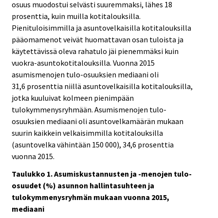
osuus muodostui selvästi suuremmaksi, lähes 18
prosenttia, kuin muilla kotitalouksilla.
Pienituloisimmilla ja asuntovelkaisilla kotitalouksilla
pääomamenot veivät huomattavan osan tuloista ja
käytettävissä oleva rahatulo jäi pienemmäksi kuin
vuokra-asuntokotitalouksilla. Vuonna 2015
asumismenojen tulo-osuuksien mediaani oli
31,6 prosenttia niillä asuntovelkaisilla kotitalouksilla,
jotka kuuluivat kolmeen pienimpään
tulokymmenysryhmään. Asumismenojen tulo-
osuuksien mediaani oli asuntovelkamäärän mukaan
suurin kaikkein velkaisimmilla kotitalouksilla
(asuntovelka vähintään 150 000), 34,6 prosenttia
vuonna 2015.
Taulukko 1. Asumiskustannusten ja -menojen tulo-
osuudet (%) asunnon hallintasuhteen ja
tulokymmenysryhmän mukaan vuonna 2015,
mediaani