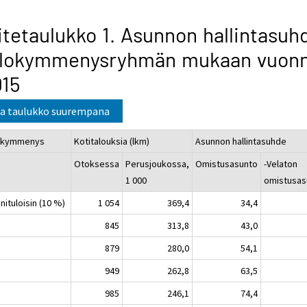
itetaulukko 1. Asunnon hallintasuh
ulokymmenysryhmän mukaan vuon
015
a taulukko suurempana
okymmenys
Kotitalouksia (lkm)
Asunnon hallintasuhde
Otoksessa
Perusjoukossa,
Omistusasunto
-Velaton
1 000
omistusas
enituloisin (10 %)
1 054
369,4
34,4
845
313,8
43,0
879
280,0
54,1
949
262,8
63,5
985
246,1
74,4