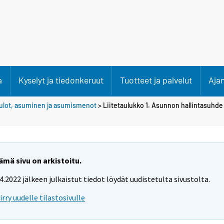
a
Kyselyt ja tiedonkeruut
Tuotteet ja palvelut
Aja
ulot, asuminen ja asumismenot
> Liitetaulukko 1. Asunnon hallintasuhde
ämä sivu on arkistoitu.
.4.2022 jälkeen julkaistut tiedot löydät uudistetulta sivustolta.
iirry uudelle tilastosivulle