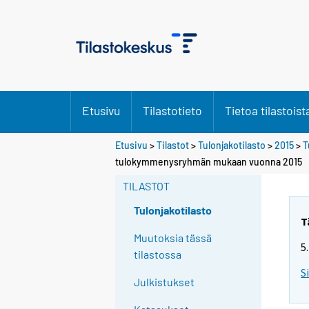
Etusivu
Tilastotieto
Tietoa tilastoist
Etusivu
>
Tilastot
>
Tulonjakotilasto
>
2015
>
T
tulokymmenysryhmän mukaan vuonna 2015
TILASTOT
Tulonjakotilasto
T
Muutoksia tässä
5
tilastossa
S
Julkistukset