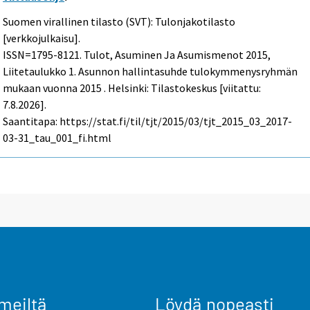
Suomen virallinen tilasto (SVT): Tulonjakotilasto
[verkkojulkaisu].
ISSN=1795-8121.
Tulot, Asuminen Ja Asumismenot
2015,
Liitetaulukko 1. Asunnon hallintasuhde tulokymmenysryhmän
mukaan vuonna 2015 . Helsinki: Tilastokeskus [viitattu:
7.8.2026].
Saantitapa: https://stat.fi/til/tjt/2015/03/tjt_2015_03_2017-
03-31_tau_001_fi.html
meiltä
Löydä nopeasti