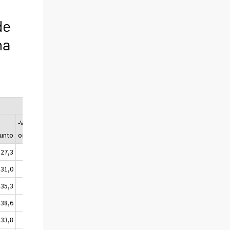
de
na
-Velkainen
Vuokra-
Muu
Yhteensä
unto
omistusasunto
asunto
27,3
7,0
63,5
2,1
100,0
31,0
12,0
54,8
2,2
100,0
35,3
18,7
41,7
4,3
100,0
38,6
25,0
34,8
1,6
100,0
33,8
40,6
23,3
2,3
100,0