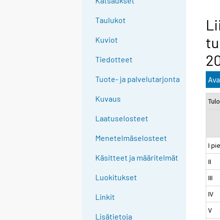
Katsaukset
Taulukot
Li
t
Kuviot
2
Tiedotteet
Tuote- ja palvelutarjonta
Ava
Kuvaus
Tul
Laatuselosteet
Menetelmäselosteet
I pi
Käsitteet ja määritelmät
II
Luokitukset
III
IV
Linkit
V
Lisätietoja