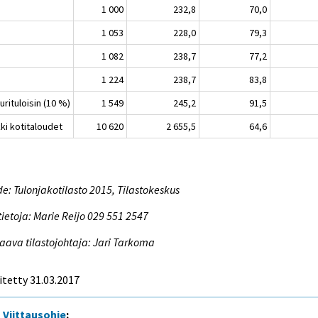
1 000
232,8
70,0
1 053
228,0
79,3
1 082
238,7
77,2
1 224
238,7
83,8
urituloisin (10 %)
1 549
245,2
91,5
ki kotitaloudet
10 620
2 655,5
64,6
e: Tulonjakotilasto 2015, Tilastokeskus
tietoja: Marie Reijo 029 551 2547
aava tilastojohtaja: Jari Tarkoma
itetty 31.03.2017
Viittausohje
: