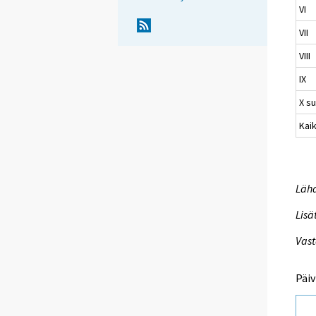
VI
VII
VIII
IX
X su
Kaik
Lähd
Lisä
Vast
Päiv