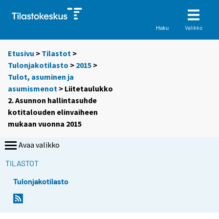
Valikko
Haku
Etusivu
>
Tilastot
>
Tulonjakotilasto
>
2015
>
Tulot, asuminen ja
asumismenot
> Liitetaulukko
2. Asunnon hallintasuhde
kotitalouden elinvaiheen
mukaan vuonna 2015
Avaa valikko
TILASTOT
Tulonjakotilasto