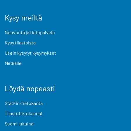
Kysy meiltä
Neuvonta ja tietopalvelu
Kysy tilastoista
Usein kysytyt kysymykset
Medialle
Löydä nopeasti
StatFin-tietokanta
Tilastotietokannat
Suomi lukuina