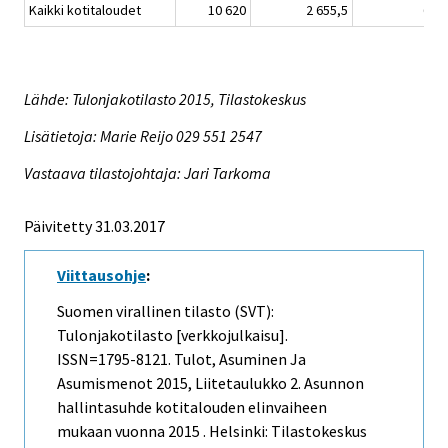
Kaikki kotitaloudet
10 620
2 655,5
64,6
Lähde: Tulonjakotilasto 2015, Tilastokeskus
Lisätietoja: Marie Reijo 029 551 2547
Vastaava tilastojohtaja: Jari Tarkoma
Päivitetty 31.03.2017
Viittausohje
:
Suomen virallinen tilasto (SVT):
Tulonjakotilasto [verkkojulkaisu].
ISSN=1795-8121.
Tulot, Asuminen Ja
Asumismenot
2015, Liitetaulukko 2. Asunnon
hallintasuhde kotitalouden elinvaiheen
mukaan vuonna 2015 . Helsinki: Tilastokeskus