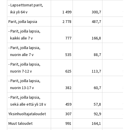
- Lapsettomat parit,
ikä yli 64 v
1 499
300,7
90,1
Parit, joilla lapsia
2 778
487,7
81,0
- Parit, joilla lapsia,
kaikki alle 7 v
777
166,8
71,5
- Parit, joilla lapsia,
nuorin alle 7 v
535
88,7
87,6
- Parit, joilla lapsia,
nuorin 7-12 v
625
113,7
83,2
- Parit, joilla lapsia,
nuorin 13-17 v
382
60,7
82,7
- Parit, joilla lapsia,
sekä alle että yli 18 v
459
57,8
92,2
Yksinhuoltajataloudet
307
92,9
42,2
Muut taloudet
991
164,1
77,7