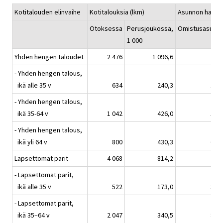
Kotitalouden elinvaihe
Kotitalouksia (lkm)
Asunnon hallin
Otoksessa
Perusjoukossa,
Omistusasunto
1 000
Yhden hengen taloudet
2 476
1 096,6
49,5
- Yhden hengen talous,
ikä alle 35 v
634
240,3
17,0
- Yhden hengen talous,
ikä 35-64 v
1 042
426,0
51,3
- Yhden hengen talous,
ikä yli 64 v
800
430,3
65,9
Lapsettomat parit
4 068
814,2
75,0
- Lapsettomat parit,
ikä alle 35 v
522
173,0
30,0
- Lapsettomat parit,
ikä 35–64 v
2 047
340,5
84,5