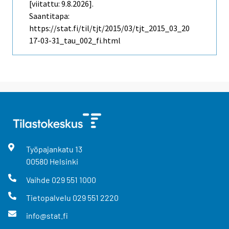
[viitattu: 9.8.2026].
Saantitapa:
https://stat.fi/til/tjt/2015/03/tjt_2015_03_20
17-03-31_tau_002_fi.html
Työpajankatu
13
00580
Helsinki
Vaihde
029 551 1000
Tietopalvelu
029 551 2220
info@stat.fi