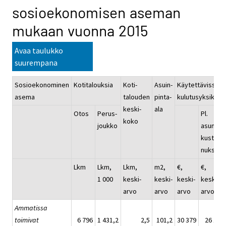
sosioekonomisen aseman
mukaan vuonna 2015
Avaa taulukko
suurempana
Sosioekonominen
Kotitalouksia
Koti-
Asuin-
Käytettävissä o
asema
talouden
pinta-
kulutusyksikköä
keski-
ala
Otos
Perus-
Pl.
koko
joukko
asumis-
kustan-
nukset
Lkm
Lkm,
Lkm,
m2,
€,
€,
1 000
keski-
keski-
keski-
keski-
arvo
arvo
arvo
arvo
Ammatissa
toimivat
6 796
1 431,2
2,5
101,2
30 379
26 157