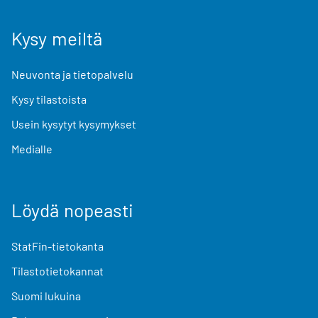
Kysy meiltä
Neuvonta ja tietopalvelu
Kysy tilastoista
Usein kysytyt kysymykset
Medialle
Löydä nopeasti
StatFin-tietokanta
Tilastotietokannat
Suomi lukuina