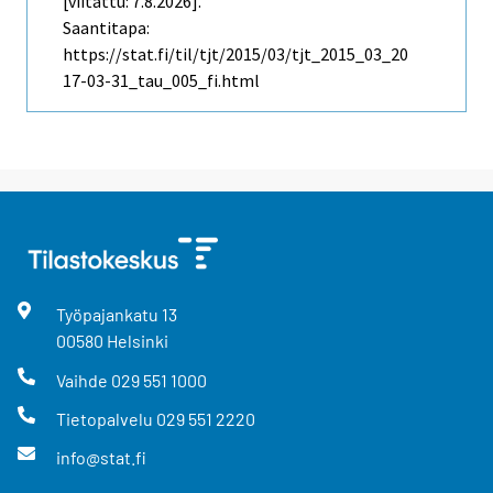
[viitattu: 7.8.2026].
Saantitapa:
https://stat.fi/til/tjt/2015/03/tjt_2015_03_20
17-03-31_tau_005_fi.html
Työpajankatu
13
00580
Helsinki
Vaihde
029 551 1000
Tietopalvelu
029 551 2220
info@stat.fi