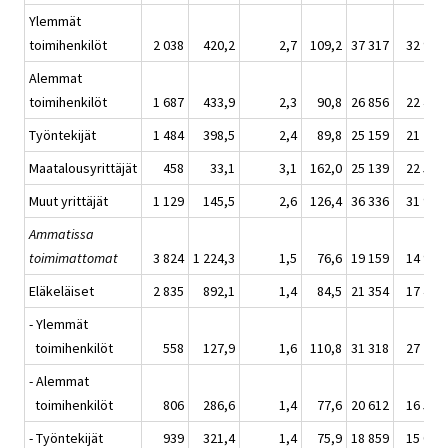
Ylemmät
toimihenkilöt
2 038
420,2
2,7
109,2
37 317
32 903
Alemmat
toimihenkilöt
1 687
433,9
2,3
90,8
26 856
22 478
Työntekijät
1 484
398,5
2,4
89,8
25 159
21 219
Maatalousyrittäjät
458
33,1
3,1
162,0
25 139
22 592
Muut yrittäjät
1 129
145,5
2,6
126,4
36 336
31 987
Ammatissa
toimimattomat
3 824
1 224,3
1,5
76,6
19 159
14 950
Eläkeläiset
2 835
892,1
1,4
84,5
21 354
17 446
- Ylemmät
toimihenkilöt
558
127,9
1,6
110,8
31 318
27 205
- Alemmat
toimihenkilöt
806
286,6
1,4
77,6
20 612
16 574
- Työntekijät
939
321,4
1,4
75,9
18 859
15 017