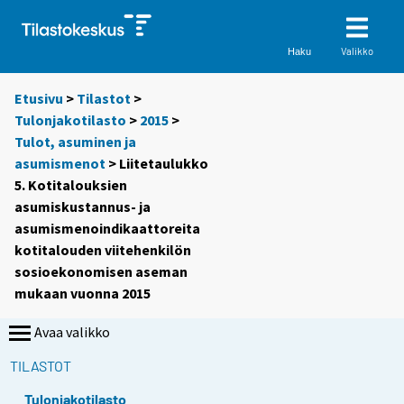
Valikko
Haku
Etusivu
>
Tilastot
>
Tulonjakotilasto
>
2015
>
Tulot, asuminen ja
asumismenot
> Liitetaulukko
5. Kotitalouksien
asumiskustannus- ja
asumismenoindikaattoreita
kotitalouden viitehenkilön
sosioekonomisen aseman
mukaan vuonna 2015
Avaa valikko
TILASTOT
Tulonjakotilasto