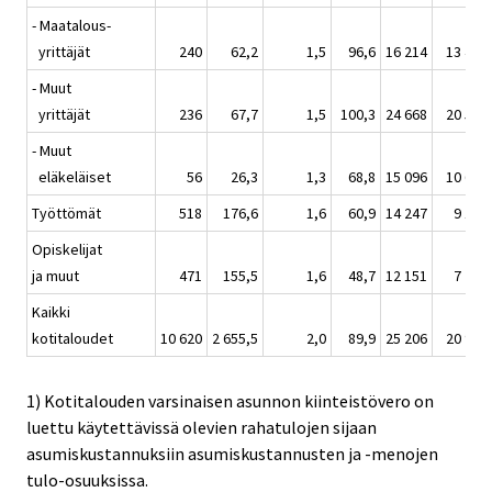
- Maatalous-
yrittäjät
240
62,2
1,5
96,6
16 214
13 494
- Muut
yrittäjät
236
67,7
1,5
100,3
24 668
20 514
- Muut
eläkeläiset
56
26,3
1,3
68,8
15 096
10 622
Työttömät
518
176,6
1,6
60,9
14 247
9 102
Opiskelijat
ja muut
471
155,5
1,6
48,7
12 151
7 279
Kaikki
kotitaloudet
10 620
2 655,5
2,0
89,9
25 206
20 991
1) Kotitalouden varsinaisen asunnon kiinteistövero on
luettu käytettävissä olevien rahatulojen sijaan
asumiskustannuksiin asumiskustannusten ja -menojen
tulo-osuuksissa.