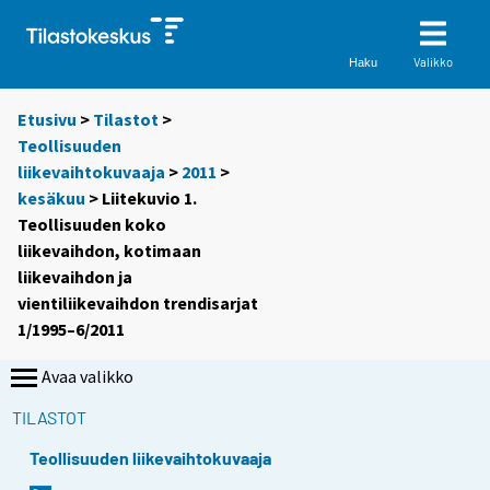
Valikko
Haku
Etusivu
>
Tilastot
>
Teollisuuden
liikevaihtokuvaaja
>
2011
>
kesäkuu
> Liitekuvio 1.
Teollisuuden koko
liikevaihdon, kotimaan
liikevaihdon ja
vientiliikevaihdon trendisarjat
1/1995–6/2011
Avaa valikko
TILASTOT
Teollisuuden liikevaihtokuvaaja