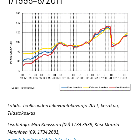
1/1995–6/2011
Lähde: Teollisuuden liikevaihtokuvaaja 2011, kesäkuu,
Tilastokeskus
Lisätietoja: Mira Kuussaari (09) 1734 3538, Kirsi-Maaria
Manninen (09) 1734 2681,
myynti.teollisuus@tilastokeskus.fi