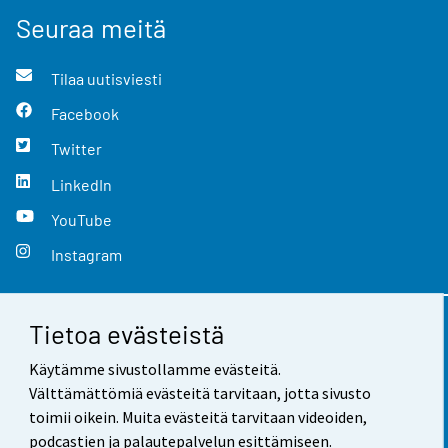
Seuraa meitä
Tilaa uutisviesti
Facebook
Twitter
LinkedIn
YouTube
Instagram
Tietoa evästeistä
Yhteystiedot
Käytämme sivustollamme evästeitä.
Palaute
Välttämättömiä evästeitä tarvitaan, jotta sivusto
toimii oikein. Muita evästeitä tarvitaan videoiden,
Käyttöehdot
podcastien ja palautepalvelun esittämiseen.