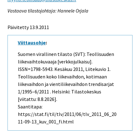
Vastaava tilastojohtaja: Hannele Orjala
Päivitetty 13.9.2011
Viittausohje
:
Suomen virallinen tilasto (SVT): Teollisuuden
liikevaihtokuvaaja [verkkojulkaisu].
ISSN=1798-5943.
Kesäkuu
2011, Liitekuvio 1.
Teollisuuden koko liikevaihdon, kotimaan
liikevaihdon ja vientiliikevaihdon trendisarjat
1/1995–6/2011 . Helsinki: Tilastokeskus
[viitattu: 8.8.2026].
Saantitapa:
https://stat.fi/til/tlv/2011/06/tlv_2011_06_20
11-09-13_kuv_001_fi.html