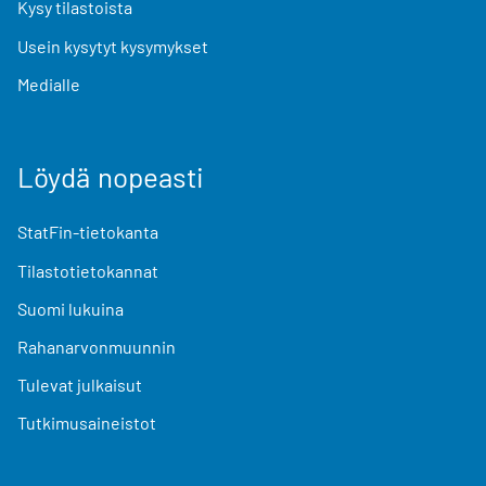
Kysy tilastoista
Usein kysytyt kysymykset
Medialle
Löydä nopeasti
StatFin-tietokanta
Tilastotietokannat
Suomi lukuina
Rahanarvonmuunnin
Tulevat julkaisut
Tutkimusaineistot