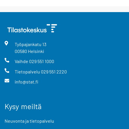
Työpajankatu
13
00580
Helsinki
Vaihde
029 551 1000
Tietopalvelu
029 551 2220
info@stat.fi
Kysy meiltä
Neuvonta ja tietopalvelu