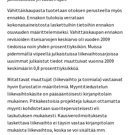
Vähittäiskaupasta tuotetaan otoksen perusteella myös
ennakko. Ennakon tuloksia verrataan
kokonaisaineistosta laskettuihin tietoihin ennakon
osuvuuden määrittelemiseksi. Vähittäiskaupan ennakon
revisioiden itseisarvojen keskiarvo oli vuoden 2009
tiedoissa noin yhden prosenttiyksikön. Muissa
pidemmällä viipeellä julkaistuissa liikevaihtosarjoissa
uusimmat julkaistut tiedot muuttuivat vuonna 2009
keskimäärin 0,8 prosenttiyksikköä.
Mitattavat muuttujat (liikevaihto ja toimiala) vastaavat
hyvin Eurostatin määritelmiä. Myyntitiedustelun
liikevaihtokäsite on pääsääntöisesti kirjanpitolain
mukainen. Pitkäkestoisia projekteja lukuun ottamatta
myynti kohdistetaan suoriteperusteisesti eli
laskutuksen mukaisesti. Kausiveroilmoituksesta
laskettava liikevaihto ei täysin vastaa kirjanpitolain
mukaista liikevaihtoa, koska se voi sisältää mm.