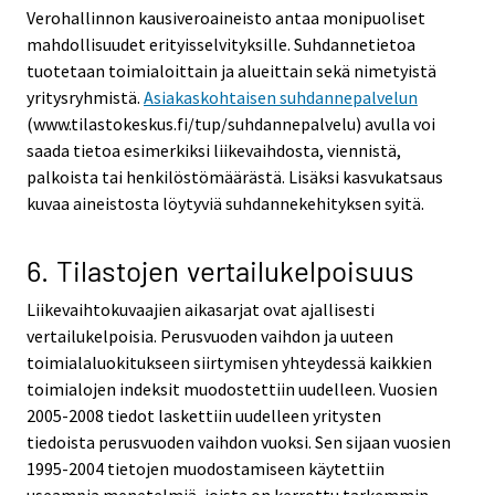
Verohallinnon kausiveroaineisto antaa monipuoliset
mahdollisuudet erityisselvityksille. Suhdannetietoa
tuotetaan toimialoittain ja alueittain sekä nimetyistä
yritysryhmistä.
Asiakaskohtaisen suhdannepalvelun
(www.tilastokeskus.fi/tup/suhdannepalvelu) avulla voi
saada tietoa esimerkiksi liikevaihdosta, viennistä,
palkoista tai henkilöstömäärästä. Lisäksi kasvukatsaus
kuvaa aineistosta löytyviä suhdannekehityksen syitä.
6. Tilastojen vertailukelpoisuus
Liikevaihtokuvaajien aikasarjat ovat ajallisesti
vertailukelpoisia. Perusvuoden vaihdon ja uuteen
toimialaluokitukseen siirtymisen yhteydessä kaikkien
toimialojen indeksit muodostettiin uudelleen. Vuosien
2005-2008 tiedot laskettiin uudelleen yritysten
tiedoista perusvuoden vaihdon vuoksi. Sen sijaan vuosien
1995-2004 tietojen muodostamiseen käytettiin