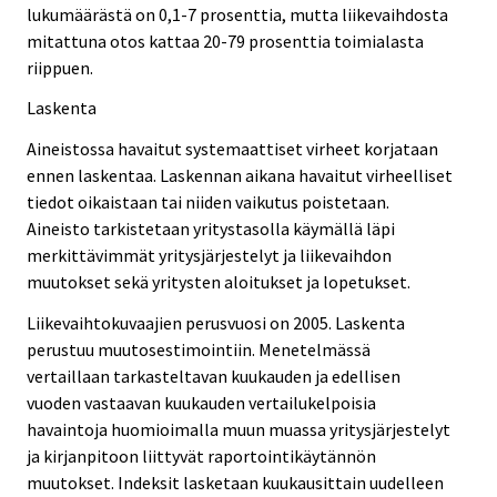
lukumäärästä on 0,1-7 prosenttia, mutta liikevaihdosta
mitattuna otos kattaa 20-79 prosenttia toimialasta
riippuen.
Laskenta
Aineistossa havaitut systemaattiset virheet korjataan
ennen laskentaa. Laskennan aikana havaitut virheelliset
tiedot oikaistaan tai niiden vaikutus poistetaan.
Aineisto tarkistetaan yritystasolla käymällä läpi
merkittävimmät yritysjärjestelyt ja liikevaihdon
muutokset sekä yritysten aloitukset ja lopetukset.
Liikevaihtokuvaajien perusvuosi on 2005. Laskenta
perustuu muutosestimointiin. Menetelmässä
vertaillaan tarkasteltavan kuukauden ja edellisen
vuoden vastaavan kuukauden vertailukelpoisia
havaintoja huomioimalla muun muassa yritysjärjestelyt
ja kirjanpitoon liittyvät raportointikäytännön
muutokset. Indeksit lasketaan kuukausittain uudelleen