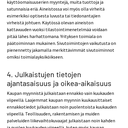
käyttöomaisuuserien myyntejä, muita tuottoja ja
satunnaisia eriä. Aineistossa voi myös olla virheitä
esimerkiksi optisesta luvusta tai tiedonantajien
virheistä johtuen. Käytössä olevan aineiston
kattavuuden vuoksi tilastointimenetelmää voidaan
pitää lähes harhattomana. Yrityksen toimiala on
päätoiminnan mukainen. Sivutoimintojen vaikutusta on
pienennetty jakamalla merkittävimmät sivutoiminnot
omiksi toimialayksiköikseen.
4. Julkaistujen tietojen
ajantasaisuus ja oikea-aikaisuus
Kaupan myynnistä julkaistaan ennakko vain kuukauden
viipeellä. Laajemmat kaupan myynnin kuukausittaiset
ennakkotiedot julkaistaan noin puolentoista kuukauden
viipeellä. Teollisuuden, rakentamisen ja muiden
palveluiden liikevaihtokuvaajat julkaistaan noin kahden
ja puolen kuukauden viipeellä, kuten myös kaupan