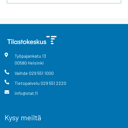
Työpajankatu
13
00580
Helsinki
Vaihde
029 551 1000
Tietopalvelu
029 551 2220
info@stat.fi
Kysy meiltä