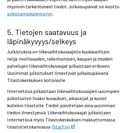
myynnin tarkentuneet tiedot. Julkaisupäivät on koottu
julkistamiskalenteriin
.
5. Tietojen saatavuus ja
läpinäkyvyys/selkeys
Julkistuksia on liikevaihtokuvaajista kuukausittain
neljä: teollisuuden, rakentamisen, kaupan ja muiden
palvelujen liikevaihtokuvaajat julkaistaan erikseen.
Uusimmat julkistukset ilmestyvät julkaisupäivänä
Tilastokeskuksen kotisivulle.
Internetissä julkaistaan liikevaihtokuvaajien uusimpien
julkistusten lisäksi kuvaukset, aikasarjat ja kuviot
kullekin tilastolle. Tiedot päivitetään aina uusimman
tiedon ilmestyessä. Liikevaihtokuvaajat julkaistaan
Internetissä myös Tilastokeskuksen maksuttomassa
tilastotietokannassa
(StatFin)
.