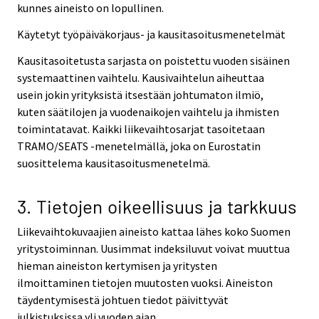
kunnes aineisto on lopullinen.
Käytetyt työpäiväkorjaus- ja kausitasoitusmenetelmät
Kausitasoitetusta sarjasta on poistettu vuoden sisäinen
systemaattinen vaihtelu. Kausivaihtelun aiheuttaa
usein jokin yrityksistä itsestään johtumaton ilmiö,
kuten säätilojen ja vuodenaikojen vaihtelu ja ihmisten
toimintatavat. Kaikki liikevaihtosarjat tasoitetaan
TRAMO/SEATS -menetelmällä, joka on Eurostatin
suosittelema kausitasoitusmenetelmä.
3. Tietojen oikeellisuus ja tarkkuus
Liikevaihtokuvaajien aineisto kattaa lähes koko Suomen
yritystoiminnan. Uusimmat indeksiluvut voivat muuttua
hieman aineiston kertymisen ja yritysten
ilmoittaminen tietojen muutosten vuoksi. Aineiston
täydentymisestä johtuen tiedot päivittyvät
julkistuksissa yli vuoden ajan.