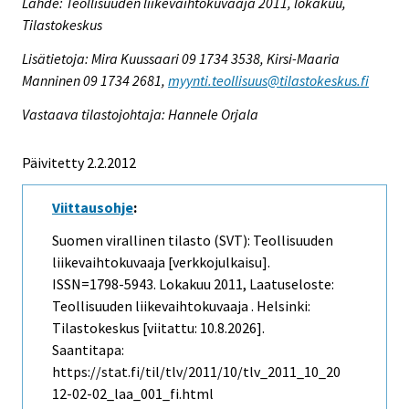
Lähde: Teollisuuden liikevaihtokuvaaja 2011, lokakuu,
Tilastokeskus
Lisätietoja: Mira Kuussaari 09 1734 3538, Kirsi-Maaria
Manninen 09 1734 2681,
myynti.teollisuus@tilastokeskus.fi
Vastaava tilastojohtaja: Hannele Orjala
Päivitetty 2.2.2012
Viittausohje
:
Suomen virallinen tilasto (SVT): Teollisuuden
liikevaihtokuvaaja [verkkojulkaisu].
ISSN=1798-5943.
Lokakuu
2011, Laatuseloste:
Teollisuuden liikevaihtokuvaaja . Helsinki:
Tilastokeskus [viitattu: 10.8.2026].
Saantitapa:
https://stat.fi/til/tlv/2011/10/tlv_2011_10_20
12-02-02_laa_001_fi.html