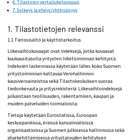
6. Tilastojen vertailukelpoisuus
e
7. Selkeys ja eheys/yhtenäisyys
r
v
i
1. Tilastotietojen relevanssi
c
1.1 Tietosisältö ja käyttötarkoitus
e
.
Liikevaihtokuvaajat ovat indeksejä, jotka kuvaavat
kuukausitasolla yritysten liiketoiminnan kehitystä.
Indeksien laskennassa käytetään lähes koko Suomen
yritystoiminnan kattavaa Verohallinnon
kausiveroaineistoa sekä Tilastokeskuksen suoraa
tiedonkeruuta ja yritysrekisteriä. Liikevaihtoindeksejä
julkaistaan teollisuuden, rakentamisen, kaupan ja
muiden palveluiden toimialoista.
Tietoja käytetään Eurostatissa, Euroopan
keskuspankissa, eräissä kansainvälisissä
organisaatioissa ja Suomen julkisessa hallinnossa sekä
aluekehittämisessä yritystalouden kehityksen