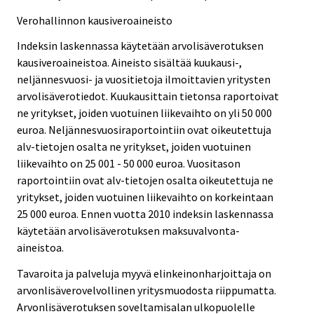
Verohallinnon kausiveroaineisto
Indeksin laskennassa käytetään arvolisäverotuksen
kausiveroaineistoa. Aineisto sisältää kuukausi-,
neljännesvuosi- ja vuositietoja ilmoittavien yritysten
arvolisäverotiedot. Kuukausittain tietonsa raportoivat
ne yritykset, joiden vuotuinen liikevaihto on yli 50 000
euroa. Neljännesvuosiraportointiin ovat oikeutettuja
alv-tietojen osalta ne yritykset, joiden vuotuinen
liikevaihto on 25 001 - 50 000 euroa. Vuositason
raportointiin ovat alv-tietojen osalta oikeutettuja ne
yritykset, joiden vuotuinen liikevaihto on korkeintaan
25 000 euroa. Ennen vuotta 2010 indeksin laskennassa
käytetään arvolisäverotuksen maksuvalvonta-
aineistoa.
Tavaroita ja palveluja myyvä elinkeinonharjoittaja on
arvonlisäverovelvollinen yritysmuodosta riippumatta.
Arvonlisäverotuksen soveltamisalan ulkopuolelle