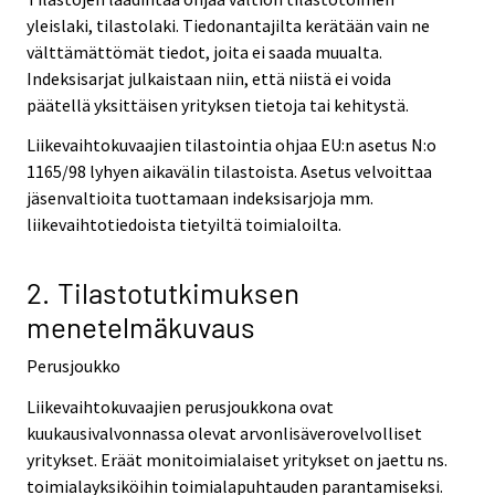
yleislaki, tilastolaki. Tiedonantajilta kerätään vain ne
välttämättömät tiedot, joita ei saada muualta.
Indeksisarjat julkaistaan niin, että niistä ei voida
päätellä yksittäisen yrityksen tietoja tai kehitystä.
Liikevaihtokuvaajien tilastointia ohjaa EU:n asetus N:o
1165/98 lyhyen aikavälin tilastoista. Asetus velvoittaa
jäsenvaltioita tuottamaan indeksisarjoja mm.
liikevaihtotiedoista tietyiltä toimialoilta.
2. Tilastotutkimuksen
menetelmäkuvaus
Perusjoukko
Liikevaihtokuvaajien perusjoukkona ovat
kuukausivalvonnassa olevat arvonlisäverovelvolliset
yritykset. Eräät monitoimialaiset yritykset on jaettu ns.
toimialayksiköihin toimialapuhtauden parantamiseksi.