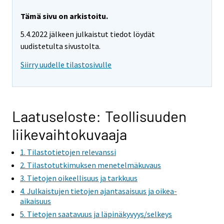
a
r
Tämä sivu on arkistoitu.
e
5.4.2022 jälkeen julkaistut tiedot löydät
m
uudistetulta sivustolta.
o
v
Siirry uudelle tilastosivulle
i
n
g
t
Laatuseloste: Teollisuuden
o
liikevaihtokuvaaja
a
n
1. Tilastotietojen relevanssi
o
2. Tilastotutkimuksen menetelmäkuvaus
t
3. Tietojen oikeellisuus ja tarkkuus
h
4. Julkaistujen tietojen ajantasaisuus ja oikea-
e
aikaisuus
r
5. Tietojen saatavuus ja läpinäkyvyys/selkeys
s