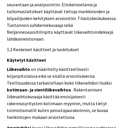
seurantaan ja analysointiin. Elinkeinoelämä ja
tutkimuslaitokset käyttävät tietoja markkinoiden ja
kilpailijoiden kehityksen arviointiin. Tilastokeskuksessa
Tuotannon suhdannekuvaaja sekä
Neljännesvuositilinpito käyttävät liikevaihtoindeksejä
lähdeaineistonaan.
1.2 Keskeiset käsitteet ja luokitukset
Käytetyt käsitteet
Liikevaihto
on määritelty käsitteellisesti
kirjanpitolaissa eikä se sisällä arvonlisäveroa.
Teollisuudessa tarkastellaan koko liikevaihdon lisäksi
kotimaan- ja vientiliikevaihtoa
. Rakentamisen
liikevaihtokuvaaja käsittää ensisijaisesti
rakennusyritysten kotimaan myynnin, mutta tietyt
toimintamallit kuten perustajaurakoinnin, se kuvaa
hankintojen mukaan arvostettuna.
Arvoindeksi
kuvaa liikevaihdon nimellisarvoa suhteessa