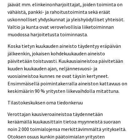
jäävät mm. elinkeinonharjoittajat, joiden toiminta on
vähäistä, pankki- ja rahoitustoiminta sekä eräät
uskonnolliset yhdyskunnat ja yleishyödylliset yhteisöt.
Valtio ja kunta ovat verovelvollisia liiketoiminnan
muodossa harjoitetusta toiminnasta.
Koska tietyn kuukauden aineisto täydentyy eräpäivän
jälkeenkin, jokaisen kohdekuukauden aineisto
päivitetään toistuvasti. Kuukausiaineistoa päivitetään
kuuden kuukauden ajan, neljännesvuosi- ja
vuosiaineistoa kunnes ne ovat täysin kertyneet.
Ensimmäisellä poimintakerralla aineiston kattavuus on
keskimäärin 90 % yritysten liikevaihdolla mitattuna.
Tilastokeskuksen oma tiedonkeruu
Verottajan kausiveroaineistoa täydennetään
keräämällä kuukausittain tietoa myynneistä suoraan
noin 2 000 toimialojensa merkittävimmältä yritykseltä.
Otoksen osuus kunkin päätoimialan yritysten