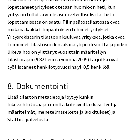
lopettaneet yritykset otetaan huomioon heti, kun
yritys on tullut arvonlisäverovelvolliseksi tai tieto
lopettamisesta on saatu. Tilinpäätöstilastossa ovat
mukana kaikki tilinpäätöksen tehneet yritykset.
Yritysrekisterin tilastoon kuuluvat yritykset, jotka ovat
toimineet tilastovuoden aikana yli puoli vuotta ja joiden
liikevaihto on ylittänyt vuosittain määritellyn
tilastorajan (9 821 euroa vuonna 2009) tai jotka ovat
työllistäneet henkilötyövuosina yli 0,5 henkilöä.
8. Dokumentointi
Lisää tilaston metatietoja löytyy kunkin
liikevaihtokuvaajan omilta kotisivuilta (käsitteet ja
määritelmät, menetelmäseloste ja luokitukset) ja
Statfin -palvelusta.