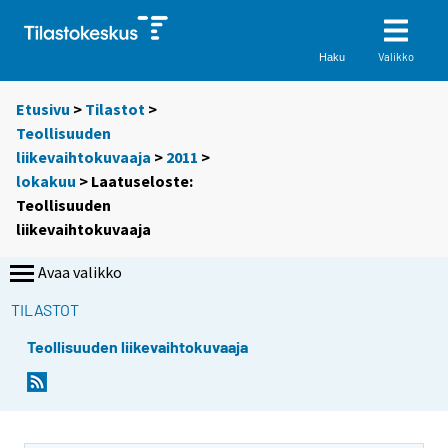
Valikko
Haku
Etusivu
>
Tilastot
>
Teollisuuden
liikevaihtokuvaaja
>
2011
>
lokakuu
> Laatuseloste:
Teollisuuden
liikevaihtokuvaaja
Avaa valikko
TILASTOT
Teollisuuden liikevaihtokuvaaja
Y
o
u