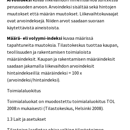
perusvuoden arvoon. Arvoindeksi sisältää sekä hintojen
muutokset että määrän muutokset. Liikevaihtokuvaajat
ovat arvoindeksejä. Niiden arvot saadaan suoraan
käytettävistä aineistoista.
Määrä- eli volyymi-indeksi
kuvaa määrissä
tapahtuneita muutoksia. Tilastokeskus tuottaa kaupan,
teollisuuden ja rakentamisen toimialoista
määräindeksit. Kaupan ja rakentamisen määräindeksit
saadaan jakamalla liikevaihdon arvoindeksit
hintaindekseillä: määräindeksi = 100 x
(arvoindeksi/hintaindeksi).
Toimialaluokitus
Toimialaluokat on muodostettu toimialaluokitus TOL
2008:n mukaisesti (Tilastokeskus, Helsinki 2008).
1.3 Lait ja asetukset
Tilastojen laadintaa ohjaa valtion tilastotoimen