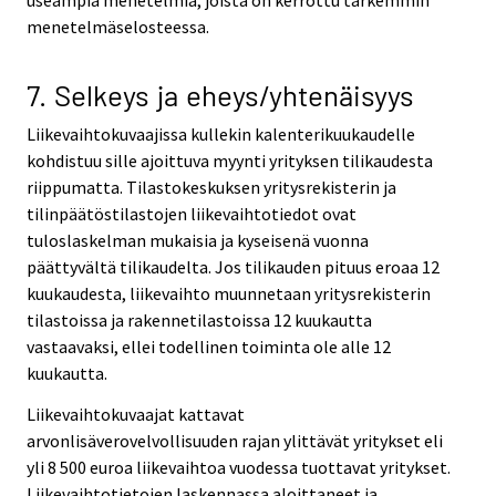
useampia menetelmiä, joista on kerrottu tarkemmin
menetelmäselosteessa.
7. Selkeys ja eheys/yhtenäisyys
Liikevaihtokuvaajissa kullekin kalenterikuukaudelle
kohdistuu sille ajoittuva myynti yrityksen tilikaudesta
riippumatta. Tilastokeskuksen yritysrekisterin ja
tilinpäätöstilastojen liikevaihtotiedot ovat
tuloslaskelman mukaisia ja kyseisenä vuonna
päättyvältä tilikaudelta. Jos tilikauden pituus eroaa 12
kuukaudesta, liikevaihto muunnetaan yritysrekisterin
tilastoissa ja rakennetilastoissa 12 kuukautta
vastaavaksi, ellei todellinen toiminta ole alle 12
kuukautta.
Liikevaihtokuvaajat kattavat
arvonlisäverovelvollisuuden rajan ylittävät yritykset eli
yli 8 500 euroa liikevaihtoa vuodessa tuottavat yritykset.
Liikevaihtotietojen laskennassa aloittaneet ja