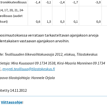
troniikkateollisuus
-1,4
-3,1
-2,4
-1,7
-3,0
14, 17, 20, 21, 24-
eollisuus (uudet
ukset)
0,6
1,5
0,3
0,1
0,0
uosimuutoksessa verrataan tarkasteltavan ajanjakson arvoja
entakaisen vastaavan ajanjakson arvoihin.
e: Teollisuuden liikevaihtokuvaaja 2012, elokuu, Tilastokeskus
tietoja: Mira Kuussaari 09 1734 3538, Kirsi-Maaria Manninen 09 1734
1,
myynti.teollisuus@tilastokeskus.fi
aava tilastojohtaja: Hannele Orjala
itetty 14.11.2012
Viittausohje
: