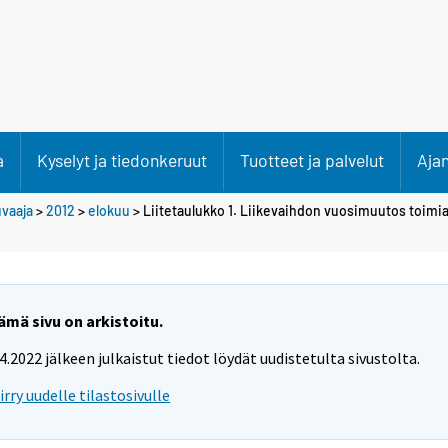
a
Kyselyt ja tiedonkeruut
Tuotteet ja palvelut
Aja
uvaaja
>
2012
>
elokuu
> Liitetaulukko 1. Liikevaihdon vuosimuutos toimia
ämä sivu on arkistoitu.
.4.2022 jälkeen julkaistut tiedot löydät uudistetulta sivustolta.
iirry uudelle tilastosivulle