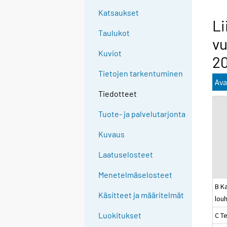
Katsaukset
Li
Taulukot
vu
Kuviot
2
Tietojen tarkentuminen
Ava
Tiedotteet
Tuote- ja palvelutarjonta
Kuvaus
Laatuselosteet
Menetelmäselosteet
B Ka
Käsitteet ja määritelmät
louh
Luokitukset
C Te