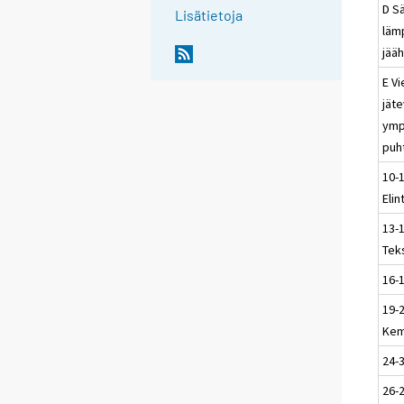
D Sä
Lisätietoja
läm
jääh
E Vi
jät
ymp
puh
10-
Elin
13-
Teks
16-
19-
Kem
24-3
26-2