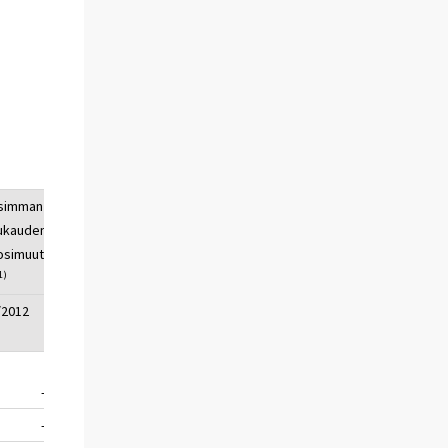
simman
ukauden
osimuutos,
1)
/2012
-3,0
-0,3