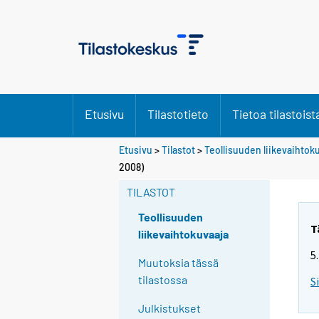
Etusivu
Tilastotieto
Tietoa tilastoist
Etusivu
>
Tilastot
>
Teollisuuden liikevaihtok
2008)
TILASTOT
Teollisuuden
T
liikevaihtokuvaaja
5
Muutoksia tässä
tilastossa
S
Julkistukset