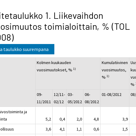
itetaulukko 1. Liikevaihdon
osimuutos toimialoittain, % (TOL
008)
a taulukko suurempana
Kolmen kuukauden
Kumulatiivinen
Uu
1)
vuosimuutokset, %
vuosimuutos,
ku
1)
%
vu
%
09-
12/11-
03-
06-
01-08/2012
08
11/2011
02/12
05/2012
08/2012
ivostoiminta ja
inta
5,2
0,4
2,0
4,8
3,9
ollisuus
3,6
4,1
1,1
0,6
1,5