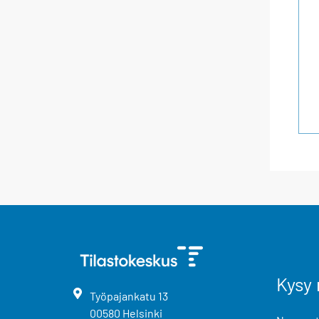
Kysy 
Työpajankatu
13
00580
Helsinki