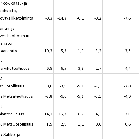
hkö-, kaasu- ja
pöhuolto,
dytysliiketoiminta
-9,3
-14,3
-6,2
-9,2
-7,6
emäri- ja
evesihuolto; muu
äristön
taanapito
10,3
5,3
1,3
3,2
3,5
12
tarviketeollisuus
6,9
6,5
3,3
2,7
4,4
15
tiiliteollisuus
0,0
-3,9
-5,1
-3,1
-3,0
17 Metsäteollisuus
-3,8
-6,6
-5,1
-5,1
-4,9
22
ianteollisuus
14,3
15,7
6,2
4,1
7,8
0 Metalliteollisuus
1,5
2,9
1,2
0,6
0,6
7 Sähkö- ja