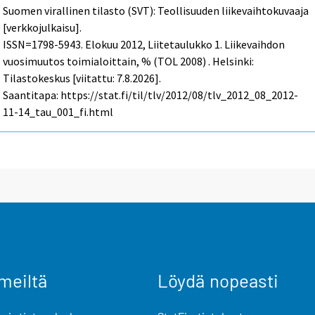
Suomen virallinen tilasto (SVT): Teollisuuden liikevaihtokuvaaja
[verkkojulkaisu].
ISSN=1798-5943.
Elokuu
2012, Liitetaulukko 1. Liikevaihdon
vuosimuutos toimialoittain, % (TOL 2008) . Helsinki:
Tilastokeskus [viitattu: 7.8.2026].
Saantitapa: https://stat.fi/til/tlv/2012/08/tlv_2012_08_2012-
11-14_tau_001_fi.html
meiltä
Löydä nopeasti