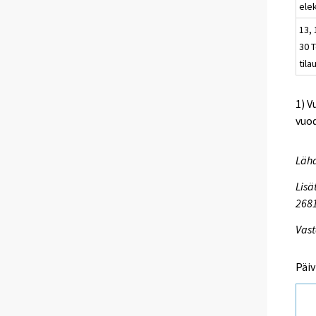
elek
13, 
30 T
tila
1) V
vuod
Lähd
Lisä
268
Vast
Päiv