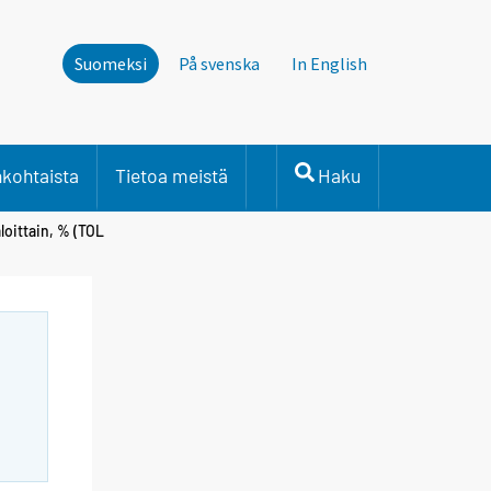
Suomeksi
På svenska
In English
nkohtaista
Tietoa meistä
Haku
loittain, % (TOL