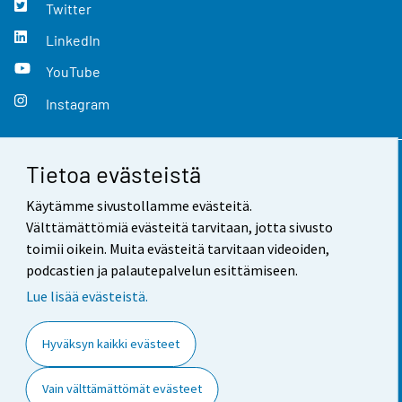
Twitter
LinkedIn
YouTube
Instagram
Tietoa evästeistä
Yhteystiedot
Käytämme sivustollamme evästeitä.
Palaute
Välttämättömiä evästeitä tarvitaan, jotta sivusto
toimii oikein. Muita evästeitä tarvitaan videoiden,
Käyttöehdot
podcastien ja palautepalvelun esittämiseen.
Tietosuoja
Lue lisää evästeistä.
Saavutettavuus
Hyväksyn kaikki evästeet
Tietoa sivustosta
Vain välttämättömät evästeet
Evästeasetukset