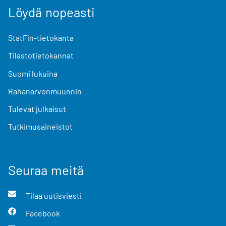
Löydä nopeasti
StatFin-tietokanta
Tilastotietokannat
Suomi lukuina
Rahanarvonmuunnin
Tulevat julkaisut
Tutkimusaineistot
Seuraa meitä
Tilaa uutisviesti
Facebook