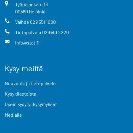
Työpajankatu
13
00580
Helsinki
Vaihde
029 551 1000
Tietopalvelu
029 551 2220
info@stat.fi
Kysy meiltä
Neuvonta ja tietopalvelu
Kysy tilastoista
Usein kysytyt kysymykset
Medialle