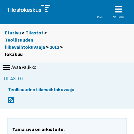
Valikko
Haku
Etusivu
>
Tilastot
>
Teollisuuden
liikevaihtokuvaaja
>
2012
>
lokakuu
Avaa valikko
TILASTOT
Teollisuuden liikevaihtokuvaaja
Tämä sivu on arkistoitu.