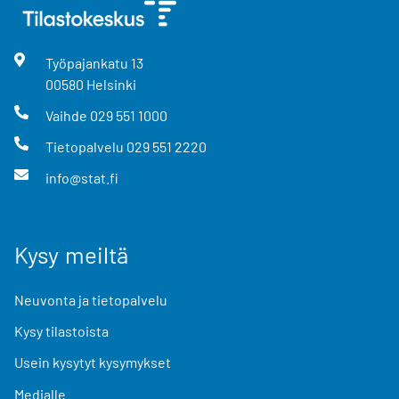
Työpajankatu
13
00580
Helsinki
Vaihde
029 551 1000
Tietopalvelu
029 551 2220
info@stat.fi
Kysy meiltä
Neuvonta ja tietopalvelu
Kysy tilastoista
Usein kysytyt kysymykset
Medialle