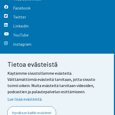
Facebook
Twitter
LinkedIn
YouTube
Instagram
Tietoa evästeistä
Yhteystiedot
Käytämme sivustollamme evästeitä.
Palaute
Välttämättömiä evästeitä tarvitaan, jotta sivusto
toimii oikein. Muita evästeitä tarvitaan videoiden,
Käyttöehdot
podcastien ja palautepalvelun esittämiseen.
Tietosuoja
Lue lisää evästeistä.
Saavutettavuus
Hyväksyn kaikki evästeet