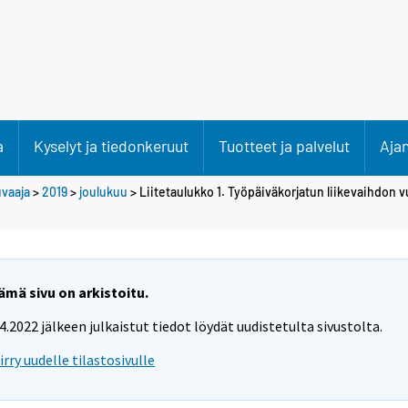
a
Kyselyt ja tiedonkeruut
Tuotteet ja palvelut
Aja
uvaaja
>
2019
>
joulukuu
> Liitetaulukko 1. Työpäiväkorjatun liikevaihdon
ämä sivu on arkistoitu.
.4.2022 jälkeen julkaistut tiedot löydät uudistetulta sivustolta.
iirry uudelle tilastosivulle