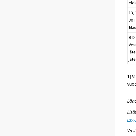
elek
13, 
30 T
tila
B-D 
Vesi
jät
jäte
1) V
vuod
Lähd
Lisä
myyn
Vast