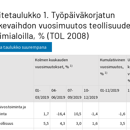
itetaulukko 1. Työpäiväkorjatun
ikevaihdon vuosimuutos teollisuud
imialoilla, % (TOL 2008)
a taulukko suurempana
Kolmen kuukauden
Kumulatiivinen
U
1)
vuosimuutokset, %
vuosimuutos,
k
1)
%
v
01-
04-
07-
10-
01-12/2019
1
03/2019
06/2019
09/2019
12/2019
ivostoiminta ja
inta
1,7
-16,4
10,5
-1,4
-1,6
ollisuus
5,5
4,3
3,0
1,6
3,5