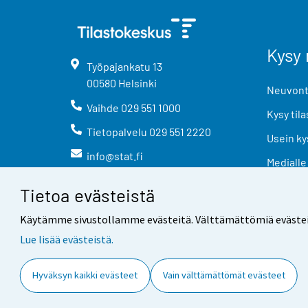
Kysy 
Työpajankatu
13
00580
Helsinki
Neuvonta
Vaihde
029 551 1000
Kysy tila
Tietopalvelu
029 551 2220
Usein ky
info@stat.fi
Medialle
Tietoa evästeistä
Käytämme sivustollamme evästeitä. Välttämättömiä evästeitä t
Lue lisää evästeistä.
Yhteystiedot
Palaute
Hyväksyn kaikki evästeet
Vain välttämättömät evästeet