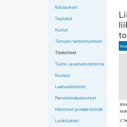
Katsaukset
Li
Taulukot
li
Kuviot
to
Tietojen tarkentuminen
Ava
Tiedotteet
Tuote- ja palvelutarjonta
Kuvaus
Laatuselosteet
Menetelmäselosteet
B Ka
Käsitteet ja määritelmät
louh
Luokitukset
C Te