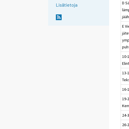
D Sä
Lisätietoja
läm
jääh
E Vi
jät
ymp
puh
10-
Elin
13-
Teks
16-
19-
Kem
24-3
26-2