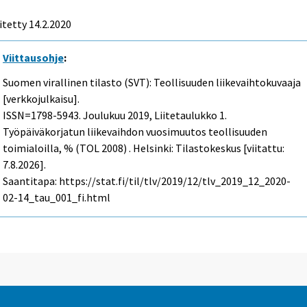
itetty 14.2.2020
Viittausohje
:
Suomen virallinen tilasto (SVT): Teollisuuden liikevaihtokuvaaja
[verkkojulkaisu].
ISSN=1798-5943.
Joulukuu
2019, Liitetaulukko 1.
Työpäiväkorjatun liikevaihdon vuosimuutos teollisuuden
toimialoilla, % (TOL 2008) . Helsinki: Tilastokeskus [viitattu:
7.8.2026].
Saantitapa: https://stat.fi/til/tlv/2019/12/tlv_2019_12_2020-
02-14_tau_001_fi.html