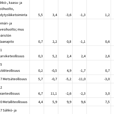
hkö-, kaasu- ja
pöhuolto,
dytysliiketoiminta
5,5
3,4
-3,6
-1,3
1,2
emäri- ja
evesihuolto; muu
äristön
taanapito
0,7
2,2
0,8
-1,1
0,6
11
tarviketeollisuus
0,3
5,2
2,4
2,4
2,6
15
tiiliteollisuus
0,2
-0,5
4,9
-1,7
0,7
17 Metsäteollisuus
5,7
-0,7
-5,2
-11,0
-3,0
22
ianteollisuus
6,7
11,1
-2,6
-2,3
3,0
0 Metalliteollisuus
4,4
5,9
9,9
9,6
7,5
7 Sähkö- ja