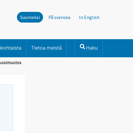
Suomeksi
På svenska
In English
nkohtaista
Tietoa meistä
Haku
 vuosimuutos