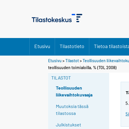
Etusivu
Tilastotieto
Tietoa tilastoist
Etusivu
>
Tilastot
>
Teollisuuden liikevaihtok
teollisuuden toimialoilla, % (TOL 2008)
TILASTOT
Teollisuuden
T
liikevaihtokuvaaja
5
Muutoksia tässä
tilastossa
S
Julkistukset