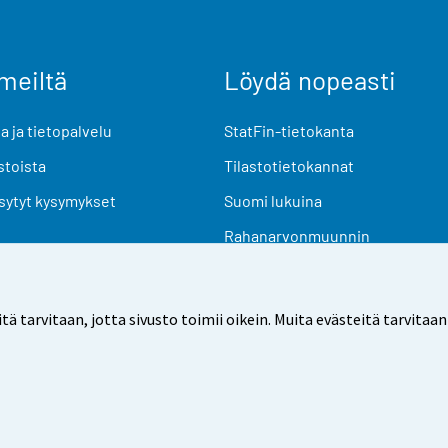
meiltä
Löydä nopeasti
 ja tietopalvelu
StatFin-tietokanta
stoista
Tilastotietokannat
sytyt kysymykset
Suomi lukuina
Rahanarvonmuunnin
Tulevat julkaisut
Tutkimusaineistot
arvitaan, jotta sivusto toimii oikein. Muita evästeitä tarvitaan
Käyttöehdot
Tietosuoja
Saavutettavuus
Tietoa sivu