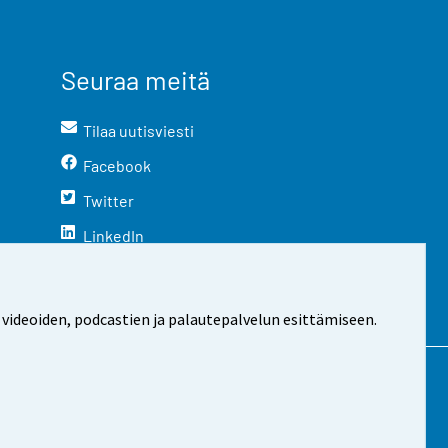
Seuraa meitä
Tilaa uutisviesti
Facebook
Twitter
LinkedIn
YouTube
Instagram
 videoiden, podcastien ja palautepalvelun esittämiseen.
stosta
Evästeasetukset