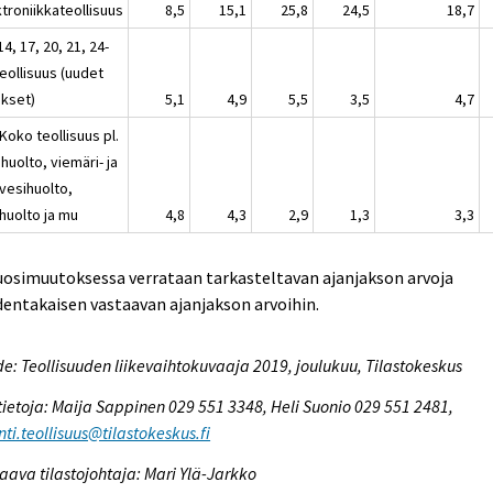
troniikkateollisuus
8,5
15,1
25,8
24,5
18,7
14, 17, 20, 21, 24-
eollisuus (uudet
ukset)
5,1
4,9
5,5
3,5
4,7
Koko teollisuus pl.
huolto, viemäri- ja
evesihuolto,
huolto ja mu
4,8
4,3
2,9
1,3
3,3
uosimuutoksessa verrataan tarkasteltavan ajanjakson arvoja
entakaisen vastaavan ajanjakson arvoihin.
e: Teollisuuden liikevaihtokuvaaja 2019, joulukuu, Tilastokeskus
tietoja: Maija Sappinen 029 551 3348, Heli Suonio 029 551 2481,
ti.teollisuus@tilastokeskus.fi
aava tilastojohtaja: Mari Ylä-Jarkko